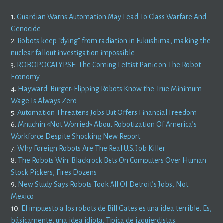
1.
Guardian Warns Automation May Lead To Class Warfare And
Genocide
2.
Robots keep “dying” from radiation in Fukushima, making the
nuclear fallout investigation impossible
3.
ROBOPOCALYPSE: The Coming Leftist Panic on The Robot
Economy
4.
Hayward: Burger-Flipping Robots Know the True Minimum
Wage Is Always Zero
5.
Automation Threatens Jobs But Offers Financial Freedom
6.
Mnuchin «Not Worried» About Robotization Of America’s
Workforce Despite Shocking New Report
7.
Why Foreign Robots Are The Real U.S. Job Killer
8.
The Robots Win: Blackrock Bets On Computers Over Human
Stock Pickers, Fires Dozens
9.
New Study Says Robots Took All Of Detroit’s Jobs, Not
Mexico
10.
El impuesto a los robots de Bill Gates es una idea terrible. Es,
básicamente, una idea idiota. Típica de izquierdistas.