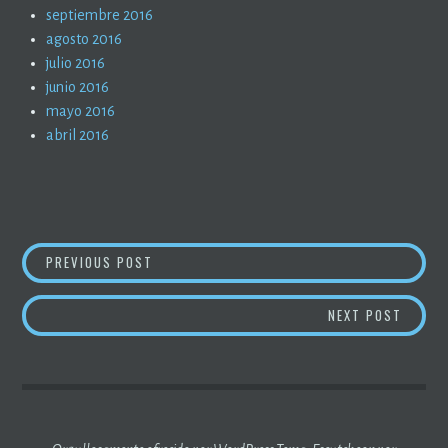
septiembre 2016
agosto 2016
julio 2016
junio 2016
mayo 2016
abril 2016
NAVEGACIÓN
LA IZQUIERDA ES EL LOBO
PREVIOUS POST
DE
QUÉ ES
NEXT POST
ENTRADAS