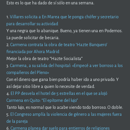
Esto es lo que ha dado de sí sólo en una semana.
1.
Villares solicita a En Marea que le ponga chófer y secretario
para desarrollar su actividad
Y una negra que lo abanique. Bueno, ya tienen una en Podemos.
La puede solicitar de becaria.
2.
Carmena contrata la obra de teatro ‘Hazte Banquero’
financiada por Ahora Madrid
Mejor la obra de teatro “Hazte Socialista”
3.
Carmena, a su salida del hospital: «Empecé a ver borroso a los
compañeros del Pleno»
Con el dinero que gana bien podría haber ido a uno privado. Y
así dejar sitio libre a quien lo necesite de verdad.
4.
El PP desvela el hotel de 5 estrellas en el que se alojó
Carmena en Quito: “El epítome del lujo”
Tanto lujo, es normal que lo acabe viendo todo borroso. O doble.
5.
El Congreso amplía la violencia de género a las mujeres fuera
de la pareja
6.
Carmena planea dar suelo para entierros de religiones