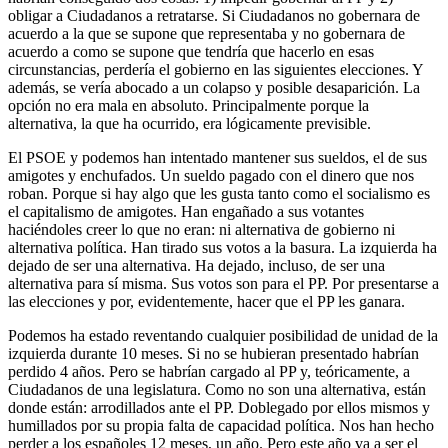
obligar a Ciudadanos a retratarse. Si Ciudadanos no gobernara de
acuerdo a la que se supone que representaba y no gobernara de
acuerdo a como se supone que tendría que hacerlo en esas
circunstancias, perdería el gobierno en las siguientes elecciones. Y
además, se vería abocado a un colapso y posible desaparición. La
opción no era mala en absoluto. Principalmente porque la
alternativa, la que ha ocurrido, era lógicamente previsible.
El PSOE y podemos han intentado mantener sus sueldos, el de sus
amigotes y enchufados. Un sueldo pagado con el dinero que nos
roban. Porque si hay algo que les gusta tanto como el socialismo es
el capitalismo de amigotes. Han engañado a sus votantes
haciéndoles creer lo que no eran: ni alternativa de gobierno ni
alternativa política. Han tirado sus votos a la basura. La izquierda ha
dejado de ser una alternativa. Ha dejado, incluso, de ser una
alternativa para sí misma. Sus votos son para el PP. Por presentarse a
las elecciones y por, evidentemente, hacer que el PP les ganara.
Podemos ha estado reventando cualquier posibilidad de unidad de la
izquierda durante 10 meses. Si no se hubieran presentado habrían
perdido 4 años. Pero se habrían cargado al PP y, teóricamente, a
Ciudadanos de una legislatura. Como no son una alternativa, están
donde están: arrodillados ante el PP. Doblegado por ellos mismos y
humillados por su propia falta de capacidad política. Nos han hecho
perder a los españoles 12 meses, un año. Pero este año va a ser el