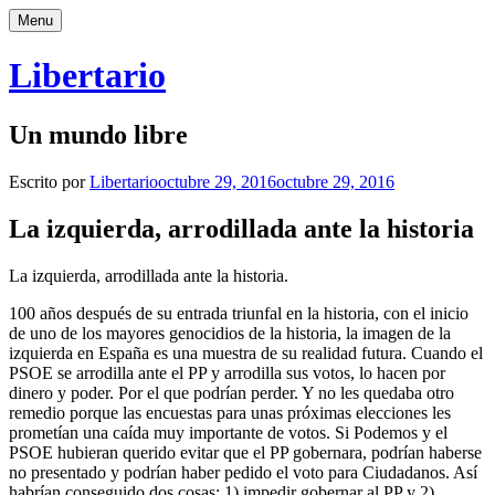
Saltar
Menu
al
contenido
Libertario
Un mundo libre
Escrito por
Libertario
octubre 29, 2016
octubre 29, 2016
La izquierda, arrodillada ante la historia
La izquierda, arrodillada ante la historia.
100 años después de su entrada triunfal en la historia, con el inicio
de uno de los mayores genocidios de la historia, la imagen de la
izquierda en España es una muestra de su realidad futura. Cuando el
PSOE se arrodilla ante el PP y arrodilla sus votos, lo hacen por
dinero y poder. Por el que podrían perder. Y no les quedaba otro
remedio porque las encuestas para unas próximas elecciones les
prometían una caída muy importante de votos. Si Podemos y el
PSOE hubieran querido evitar que el PP gobernara, podrían haberse
no presentado y podrían haber pedido el voto para Ciudadanos. Así
habrían conseguido dos cosas: 1) impedir gobernar al PP y 2)