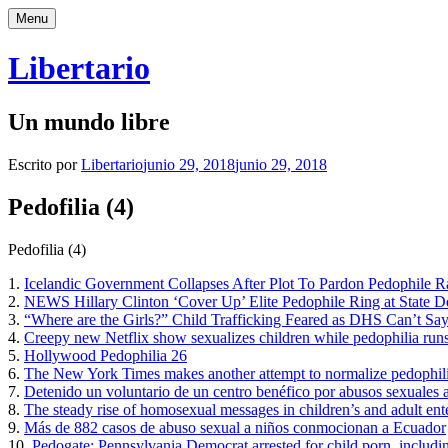
Saltar
Menu
al
contenido
Libertario
Un mundo libre
Escrito por
Libertario
junio 29, 2018
junio 29, 2018
Pedofilia (4)
Pedofilia (4)
1.
Icelandic Government Collapses After Plot To Pardon Pedophile R
2.
NEWS Hillary Clinton ‘Cover Up’ Elite Pedophile Ring at State
3.
“Where are the Girls?” Child Trafficking Feared as DHS Can’t Sa
4.
Creepy new Netflix show sexualizes children while pedophilia runs
5.
Hollywood Pedophilia 26
6.
The New York Times makes another attempt to normalize pedophil
7.
Detenido un voluntario de un centro benéfico por abusos sexuales 
8.
The steady rise of homosexual messages in children’s and adult ent
9.
Más de 882 casos de abuso sexual a niños conmocionan a Ecuador
10.
Pedogate: Pennsylvania Democrat arrested for child porn, including