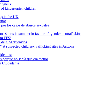
olyneux
 of kindergarten children
gs in the UK
niños
 por los casos de abusos sexuales
s shorts in summer in favour of ‘gender neutral’ skirts
orm FFS!
 deja 24 detenidos
 at suspected child sex trafficking sites in Arizona
ide bust
s porque no sabía que era menor
a Ciudadanía