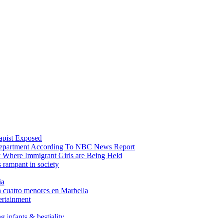
apist Exposed
 Department According To NBC News Report
y Where Immigrant Girls are Being Held
 rampant in society
ia
a cuatro menores en Marbella
ertainment
 infants & bestiality