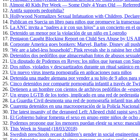
11.
Almost 40 Kids Per Week — Some Only 4 Years Old — Referred t
12.
Antifa supports pedophilia?
13.
Hollywood Normalizes Sexual Infatuation with Children, Declares
14.
Publican en Suecia un libro para niños que promueve la transexua
15.
La ANC invita a “padres a ir con sus hijos” a un concierto en el q
16.
Detenido un menor por la violación de un niño en Logroño
17.
Pentagon Caught Blocking Report on Child Sex Abuse by US Alli
18.
Corporate America goes bonkers: Marvel, Barbie, Disney all push
19.
‘We are a label-less household’: Pink reveals she is raising her c
20.
Detenidos dos pedófilos que almacenaban fotos de abusos sexuales
21.
Un diputado de Podemos en Reyes: los niños que juegan con Sup
22.
Dos niños, violados y descuartizados durante un ritual satánico en
23.
Un nuevo virus inserta pornografía en aplicaciones para niños
24.
Detenida una madre alemana por vender a su hijo de 9 años para s
25.
Cinco detenidos por compartir pornografía infantil a través de Twi
26.
Detienen a un hombre con cientos de archivos pedófilos de «espec
27.
Un grupo LGTB de los tories, implicado en una red de pederastia
28.
La Guardia Civil desmonta una red de pornografía infantil tras a
29.
Cuarenta detenidos en una macrooperación de la Policía Nacional c
30.
The latest insanity of the deranged Left: Alleged child rapist says he
31.
El Gobierno balear fomenta el sexo en grupo entre niños de ocho 
32.
Podemos propone que los menores puedan elegir su sexo: masculi
33.
This Week in Stupid (18/03/2018)
34.
Swedish preschools recast children’s gender in social engineering
35.
Seis detenidos por abusar de cinco menores en varias orgías en Au