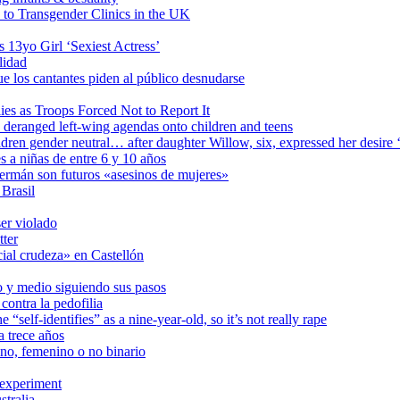
o Transgender Clinics in the UK
 13yo Girl ‘Sexiest Actress’
lidad
ue los cantantes piden al público desnudarse
es as Troops Forced Not to Report It
 deranged left-wing agendas onto children and teens
hildren gender neutral… after daughter Willow, six, expressed her desir
 a niñas de entre 6 y 10 años
ermán son futuros «asesinos de mujeres»
 Brasil
er violado
tter
ial crudeza» en Castellón
ño y medio siguiendo sus pasos
ontra la pedofilia
 “self-identifies” as a nine-year-old, so it’s not really rape
a trece años
no, femenino o no binario
 experiment
stralia