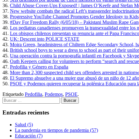
36.
Child Abuse Cover-Ups Exposed! | James O’Keefe and Stefan M
37.
New website combats the radical Left’s transgender indoctrination
38.
Progressive YouTube Channel Promotes Gender Ideology to Kids
39.
#Day For Freedom Rally (6/05/18) – Pakistani Muslim Rape Gan
40.
Los pediatras canadienses promueven la transexualidad entre los 
41.
Los obispos chilenos presentan su renuncia ante el Papa Francisco
42.
UK: Descent into POLICE STATE
43.
Moira Green, headmistress of Chiltern Edge Secondary School, ban
44.
British school boys to wear a dress to school as part of their unif
45.
Una operación contra la pornografía infantil en Facebook y Skype
46.
Oath Keepers calling for volunteers to perform “search and rescue”
47.
Pedofilia y Género en España
48.
More than 2,300 suspected child sex offenders arrested in nationw
49.
El Supremo absuelve a una mujer que abusó de un niño de 12 año
50.
PSOE y Podemos quieren recuperar la polémica Educación para l
Etiquetado
Pedofilia
,
Podemos
,
PSOE
.
Buscar:
Entradas recientes
Salud (5)
La pandemia en tiempos de pandemia (57)
Educación (7)