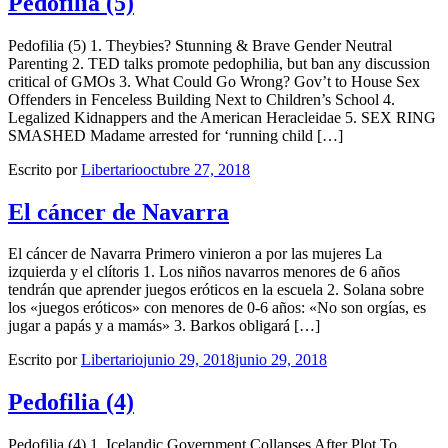
Pedofilia (5)
Pedofilia (5) 1. Theybies? Stunning & Brave Gender Neutral
Parenting 2. TED talks promote pedophilia, but ban any discussion
critical of GMOs 3. What Could Go Wrong? Gov’t to House Sex
Offenders in Fenceless Building Next to Children’s School 4.
Legalized Kidnappers and the American Heracleidae 5. SEX RING
SMASHED Madame arrested for ‘running child […]
Escrito por
Libertario
octubre 27, 2018
El cáncer de Navarra
El cáncer de Navarra Primero vinieron a por las mujeres La
izquierda y el clítoris 1. Los niños navarros menores de 6 años
tendrán que aprender juegos eróticos en la escuela 2. Solana sobre
los «juegos eróticos» con menores de 0-6 años: «No son orgías, es
jugar a papás y a mamás» 3. Barkos obligará […]
Escrito por
Libertario
junio 29, 2018
junio 29, 2018
Pedofilia (4)
Pedofilia (4) 1. Icelandic Government Collapses After Plot To