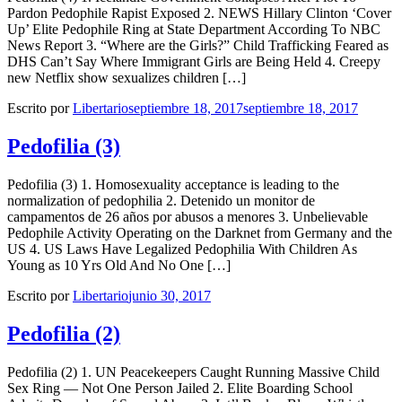
Pardon Pedophile Rapist Exposed 2. NEWS Hillary Clinton ‘Cover
Up’ Elite Pedophile Ring at State Department According To NBC
News Report 3. “Where are the Girls?” Child Trafficking Feared as
DHS Can’t Say Where Immigrant Girls are Being Held 4. Creepy
new Netflix show sexualizes children […]
Escrito por
Libertario
septiembre 18, 2017
septiembre 18, 2017
Pedofilia (3)
Pedofilia (3) 1. Homosexuality acceptance is leading to the
normalization of pedophilia 2. Detenido un monitor de
campamentos de 26 años por abusos a menores 3. Unbelievable
Pedophile Activity Operating on the Darknet from Germany and the
US 4. US Laws Have Legalized Pedophilia With Children As
Young as 10 Yrs Old And No One […]
Escrito por
Libertario
junio 30, 2017
Pedofilia (2)
Pedofilia (2) 1. UN Peacekeepers Caught Running Massive Child
Sex Ring — Not One Person Jailed 2. Elite Boarding School