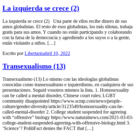
La izquierda se crece (2)
La izquierda se crece (2) Una parte de ellos recibe dinero de sus
amos globalistas. El resto de esos globalistas, los más idiotas, trabaja
gratis para sus amos. Y cuando no están participando y colaborando
con la farsa de la democracia y agrediendo a los suyos o a la gente,
están violando a niños. […]
Escrito por
Libertario
abril 10, 2022
Transexualismo (13)
Transexualismo (13) Lo mismo con las ideologías globalistas
conocidas como transexualismo e izquierdismo, en cualquiera de sus
presentaciones. Seguid vosotros mismos la lista. 1. Homosexuality
can be called a mental disorder, Chinese court rules; LGBT
community disappointed https://www.scmp.com/news/people-
culture/gender-diversity/article/3123549/homosexuality-can-be-
called-mental-disorder 2. College student suspended for agreeing
with “offensive” biology https://www.naturalnews.com/2021-03-03-
college-student-suspended-agreeing-with-offensive-biology.html 3.
‘Science’? PolitiFact denies the FACT that […]