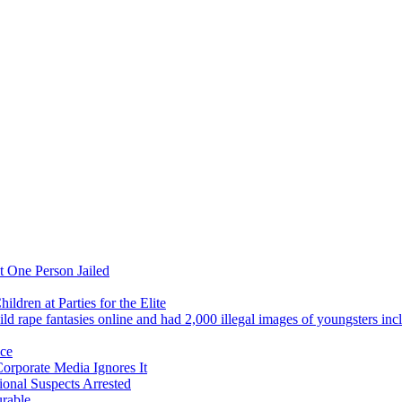
 One Person Jailed
ldren at Parties for the Elite
ld rape fantasies online and had 2,000 illegal images of youngsters in
ice
orporate Media Ignores It
ional Suspects Arrested
urable