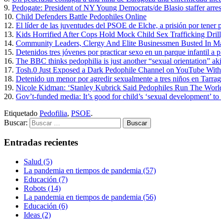
9.
Pedogate: President of NY Young Democrats/de Blasio staffer arres
10.
Child Defenders Battle Pedophiles Online
12.
El líder de las juventudes del PSOE de Elche, a prisión por tener 
13.
Kids Horrified After Cops Hold Mock Child Sex Trafficking Drill,
14.
Community Leaders, Clergy And Elite Businessmen Busted In Ma
15.
Detenidos tres jóvenes por practicar sexo en un parque infantil a p
16.
The BBC thinks pedophilia is just another “sexual orientation” ak
17.
Tosh.0 Just Exposed a Dark Pedophile Channel on YouTube Wi
18.
Detenido un menor por agredir sexualmente a tres niños en Tarra
19.
Nicole Kidman: ‘Stanley Kubrick Said Pedophiles Run The Worl
20.
Gov’t-funded media: It’s good for child’s ‘sexual development’ to 
Etiquetado
Pedofilia
,
PSOE
.
Buscar:
Entradas recientes
Salud (5)
La pandemia en tiempos de pandemia (57)
Educación (7)
Robots (14)
La pandemia en tiempos de pandemia (56)
Educación (6)
Ideas (2)