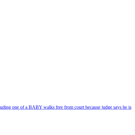
cluding one of a BABY walks free from court because judge says he is