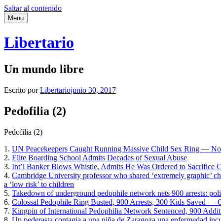
Saltar al contenido
Menu
Libertario
Un mundo libre
Escrito por
Libertario
junio 30, 2017
Pedofilia (2)
Pedofilia (2)
1.
UN Peacekeepers Caught Running Massive Child Sex Ring — Not
2.
Elite Boarding School Admits Decades of Sexual Abuse
3.
Int’l Banker Blows Whistle, Admits He Was Ordered to Sacrifice Chi
4.
Cambridge University professor who shared ‘extremely graphic’ chi
a ‘low risk’ to children
5.
Takedown of underground pedophile network nets 900 arrests: pol
6.
Colossal Pedophile Ring Busted, 900 Arrests, 300 Kids Saved — C
7.
Kingpin of International Pedophilia Network Sentenced, 900 Addit
8.
Un pederasta contagia a una niña de Zaragoza una enfermedad inc