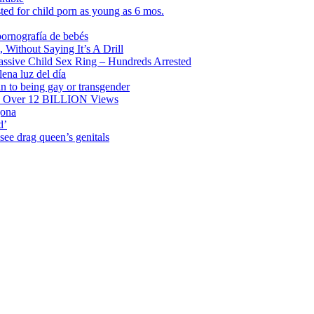
ted for child porn as young as 6 mos.
pornografía de bebés
 Without Saying It’s A Drill
ssive Child Sex Ring – Hundreds Arrested
lena luz del día
in to being gay or transgender
th Over 12 BILLION Views
gona
d’
see drag queen’s genitals