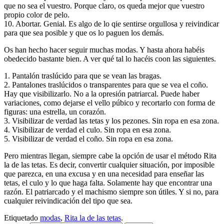
que no sea el vuestro. Porque claro, os queda mejor que vuestro
propio color de pelo.
10. Abortar. Genial. Es algo de lo qie sentirse orgullosa y reivindicar
para que sea posible y que os lo paguen los demás.
Os han hecho hacer seguir muchas modas. Y hasta ahora habéis
obedecido bastante bien. A ver qué tal lo hacéis coon las siguientes.
1. Pantalón traslúcido para que se vean las bragas.
2. Pantalones traslúcidos o transparentes para que se vea el coño.
Hay que visibilizarlo. No a la opresión patriarcal. Puede haber
variaciones, como dejarse el vello púbico y recortarlo con forma de
figuras: una estrella, un corazón.
3. Visibilizar de verdad las tetas y los pezones. Sin ropa en esa zona.
4. Visibilizar de verdad el culo. Sin ropa en esa zona.
5. Visibilizar de verdad el coño. Sin ropa en esa zona.
Pero mientras llegan, siempre cabe la opción de usar el método Rita
la de las tetas. Es decir, convertir cualquier situación, por imposible
que parezca, en una excusa y en una necesidad para enseñar las
tetas, el culo y lo que haga falta. Solamente hay que encontrar una
razón. El patriarcado y el machismo siempre son útiles. Y si no, para
cualquier reivindicación del tipo que sea.
Etiquetado
modas
,
Rita la de las tetas
.