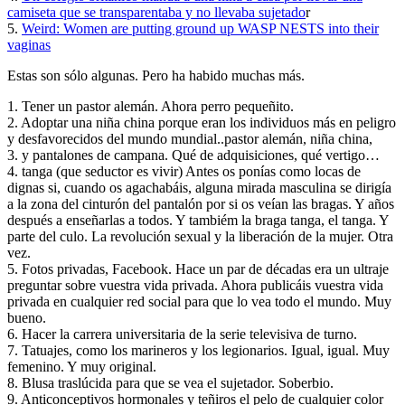
camiseta que se transparentaba y no llevaba sujetado
r
5.
Weird: Women are putting ground up WASP NESTS into their
vaginas
Estas son sólo algunas. Pero ha habido muchas más.
1. Tener un pastor alemán. Ahora perro pequeñito.
2. Adoptar una niña china porque eran los individuos más en peligro
y desfavorecidos del mundo mundial..pastor alemán, niña china,
3. y pantalones de campana. Qué de adquisiciones, qué vertigo…
4. tanga (que seductor es vivir) Antes os ponías como locas de
dignas si, cuando os agachabáis, alguna mirada masculina se dirigía
a la zona del cinturón del pantalón por si os veían las bragas. Y años
después a enseñarlas a todos. Y tambiém la braga tanga, el tanga. Y
parte del culo. La revolución sexual y la liberación de la mujer. Otra
vez.
5. Fotos privadas, Facebook. Hace un par de décadas era un ultraje
preguntar sobre vuestra vida privada. Ahora publicáis vuestra vida
privada en cualquier red social para que lo vea todo el mundo. Muy
bueno.
6. Hacer la carrera universitaria de la serie televisiva de turno.
7. Tatuajes, como los marineros y los legionarios. Igual, igual. Muy
femenino. Y muy original.
8. Blusa traslúcida para que se vea el sujetador. Soberbio.
9. Anticonceptivos hormonales y teñiros el pelo de cualquier color