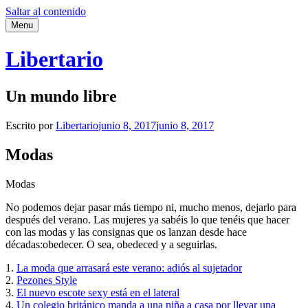
Saltar al contenido
Menu
Libertario
Un mundo libre
Escrito por
Libertario
junio 8, 2017
junio 8, 2017
Modas
Modas
No podemos dejar pasar más tiempo ni, mucho menos, dejarlo para
después del verano. Las mujeres ya sabéis lo que tenéis que hacer
con las modas y las consignas que os lanzan desde hace
décadas:obedecer. O sea, obedeced y a seguirlas.
1.
La moda que arrasará este verano: adiós al sujetador
2.
Pezones Style
3.
El nuevo escote sexy está en el lateral
4.
Un colegio británico manda a una niña a casa por llevar una