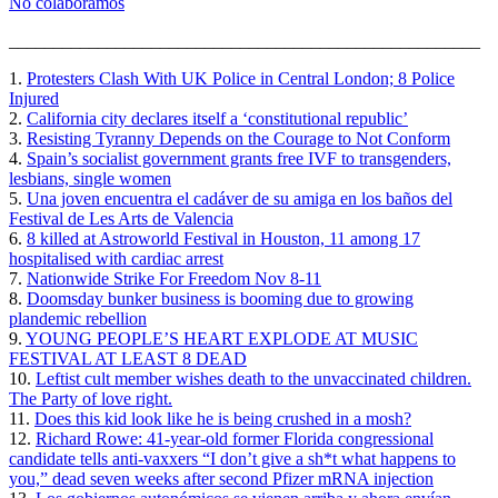
No colaboramos
_____________________________________________________
1.
Protesters Clash With UK Police in Central London; 8 Police
Injured
2.
California city declares itself a ‘constitutional republic’
3.
Resisting Tyranny Depends on the Courage to Not Conform
4.
Spain’s socialist government grants free IVF to transgenders,
lesbians, single women
5.
Una joven encuentra el cadáver de su amiga en los baños del
Festival de Les Arts de Valencia
6.
8 killed at Astroworld Festival in Houston, 11 among 17
hospitalised with cardiac arrest
7.
Nationwide Strike For Freedom Nov 8-11
8.
Doomsday bunker business is booming due to growing
plandemic rebellion
9.
YOUNG PEOPLE’S HEART EXPLODE AT MUSIC
FESTIVAL AT LEAST 8 DEAD
10.
Leftist cult member wishes death to the unvaccinated children.
The Party of love right.
11.
Does this kid look like he is being crushed in a mosh?
12.
Richard Rowe: 41-year-old former Florida congressional
candidate tells anti-vaxxers “I don’t give a sh*t what happens to
you,” dead seven weeks after second Pfizer mRNA injection