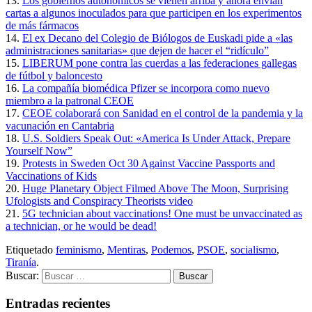
13.
Los gobiernos autonómicos se vienen arriba y ahora envían
cartas a algunos inoculados para que participen en los experimentos
de más fármacos
14.
El ex Decano del Colegio de Biólogos de Euskadi pide a «las
administraciones sanitarias» que dejen de hacer el “ridículo”
15.
LIBERUM pone contra las cuerdas a las federaciones gallegas
de fútbol y baloncesto
16.
La compañía biomédica Pfizer se incorpora como nuevo
miembro a la patronal CEOE
17.
CEOE colaborará con Sanidad en el control de la pandemia y la
vacunación en Cantabria
18.
U.S. Soldiers Speak Out: «America Is Under Attack, Prepare
Yourself Now”
19.
Protests in Sweden Oct 30 Against Vaccine Passports and
Vaccinations of Kids
20.
Huge Planetary Object Filmed Above The Moon, Surprising
Ufologists and Conspiracy Theorists video
21.
5G technician about vaccinations! One must be unvaccinated as
a technician, or he would be dead!
Etiquetado
feminismo
,
Mentiras
,
Podemos
,
PSOE
,
socialismo
,
Tiranía
.
Buscar:
Entradas recientes