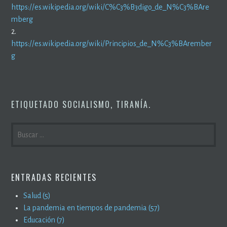
https://es.wikipedia.org/wiki/C%C3%B3digo_de_N%C3%BAre
mberg
2.
https://es.wikipedia.org/wiki/Principios_de_N%C3%BArember
g
ETIQUETADO
SOCIALISMO
,
TIRANÍA
.
BUSCAR:
ENTRADAS RECIENTES
Salud (5)
La pandemia en tiempos de pandemia (57)
Educación (7)