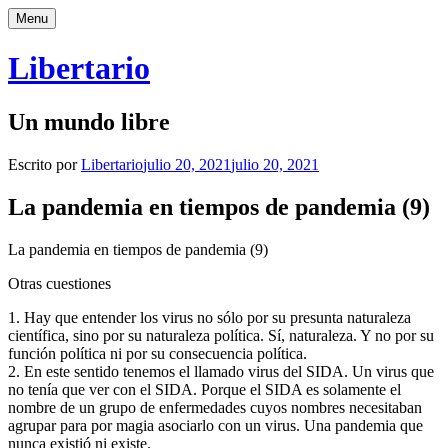
Saltar
Menu
al
contenido
Libertario
Un mundo libre
Escrito por
Libertario
julio 20, 2021
julio 20, 2021
La pandemia en tiempos de pandemia (9)
La pandemia en tiempos de pandemia (9)
Otras cuestiones
1. Hay que entender los virus no sólo por su presunta naturaleza
científica, sino por su naturaleza política. Sí, naturaleza. Y no por su
función política ni por su consecuencia política.
2. En este sentido tenemos el llamado virus del SIDA. Un virus que
no tenía que ver con el SIDA. Porque el SIDA es solamente el
nombre de un grupo de enfermedades cuyos nombres necesitaban
agrupar para por magia asociarlo con un virus. Una pandemia que
nunca existió ni existe.