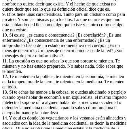
nombre no quiere decir que exista. Y el hecho de que exista no
quiere decir que sea lo que su definición oficial dice que es.
9. Dios tiene unas características. Tanto para un cristiano como para
un ateo. Y son las mismas para los dos. Lo que ocurre es que uno
está hablando de Dios como algo que existe y el otro como de algo
que no existe.
10. Si existe, ¿es causa o consecuencia? ¿Es correlación? ¿Es una
enfermedad? ¿Es consecuencia de una enfermedad? ¿Es un
subproducto físico de un estado momentáneo del cuerpo? ¿Es un
mensaje de error? ¿Un mensaje de error como esos de la red? ¿Son
mensajes de error o informativos?
11. La cuestión es que no sabes lo que son porque te mienten. Te
mienten y no has estado preparado. No sabes nada. Sólo sabes que
te mienten.
12. Te mienten en la política, te mienten en la economía, te mienten
en la temperatura de la tierra, te mienten en la medicina. Te mienten
en todo.
13. Si te echas las manos a la cabeza, te quedas alucinado o perplejo
cuando oyes hablar de economía a un izquierdista, el mismo impacto
intelectual supone oír a alguien hablar de la medicina occidental o
defender la medicina occidental cuando sabes cómo funciona el
cuerpo humano y la naturaleza.
14. Y aquí es donde los vegetarianos y los veganos están alineados y
asociados con la idea de la medicina occidental, es decir, la medicina
oficial. Que no es otra que la medicina estatal y la medicina de la