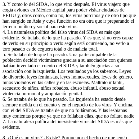
3. Y como lo del SIDA, lo que vino después. El virus viajero que
cogía aviones en México capital para poder visitar ciudades de
EEUU y, otros como, como no, los virus porcinos y de otro tipo que
han surgido en Asia y cuya función no era otra que ir preparando el
terreno político y social para este virus.
4. La naturaleza política del falso virus del SIDA es más que
evidente. Se trataba de lo que ha pasado. Y es que, si no eres capaz
de verlo en su principio o verlo según está ocurriendo, no verlo a
toro pasado es de ceguera total o de malicia total.
5. Se trataba de lo que ha pasado. Una parte culpable de la
población decidió victimizarse gracias a su asociación con quienes
habían inventado el cuento del SIDA y también gracias a su
asociación con la izquierda. Los resultados ya los sabemos. Leyes
de divorcio, leyes feministas, leyes homosexuales, leyes de género,
niños violados en las calles y en las escuelas. Maltrato infantil,
secuestro de niños, niños robados, abuso infantil, abuso sexual,
violencia hormonal y amputación genital.
6. Se trataba de lo que ha pasado. La izquierda ha estado desde
siempre metida en el cuento y en el negocio de los virus. Y encima,
con el del SIDA se trataba de que no folláramos. Y las lesbianas
muy contentas porque ya que no follaban ellas, que no follara nadie.
7. La naturaleza política del inexistente virus del SIDA es más que
evidente.
8. ¿Qué es un virus? ¿Existe? Porque por el hecho de que tenga