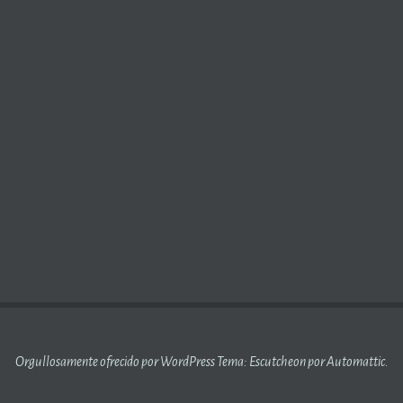
 POLÍTICA LGBT (2)
Orgullosamente ofrecido por WordPress
Tema: Escutcheon por
Automattic
.