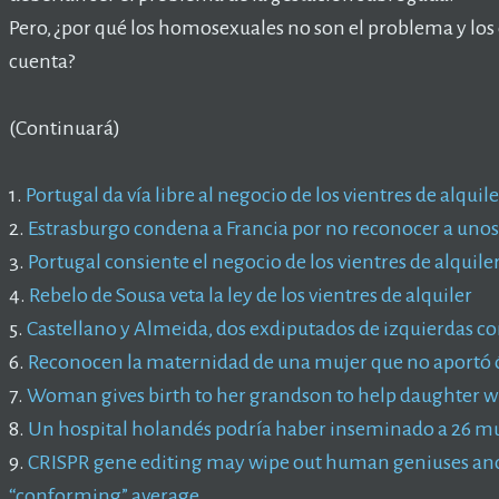
Pero, ¿por qué los homosexuales no son el problema y los 
cuenta?
(Continuará)
1.
Portugal da vía libre al negocio de los vientres de alquile
2.
Estrasburgo condena a Francia por no reconocer a unos h
3.
Portugal consiente el negocio de los vientres de alquile
4.
Rebelo de Sousa veta la ley de los vientres de alquiler
5.
Castellano y Almeida, dos exdiputados de izquierdas co
6.
Reconocen la maternidad de una mujer que no aportó óv
7.
Woman gives birth to her grandson to help daughter w
8.
Un hospital holandés podría haber inseminado a 26 m
9.
CRISPR gene editing may wipe out human geniuses an
“conforming” average