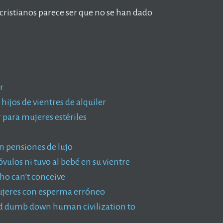
cristianos parece ser que no se han dado
r
ijos de vientres de alquiler
r para mujeres estériles
n pensiones de lujo
ulos ni tuvo al bebé en su vientre
ho can’t conceive
ujeres con esperma erróneo
d dumb down human civilization to