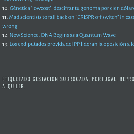
10.
Génetica ‘lowcost’: descifrar tu genoma por cien dólar
11.
Mad scientists to fall back on “CRISPR off switch” in c
wrong
12.
New Science: DNA Begins as a Quantum Wave
13.
Los exdiputados provida del PP lideran la oposición a lo
ETIQUETADO
GESTACIÓN SUBROGADA
,
PORTUGAL
,
REPRO
ALQUILER
.