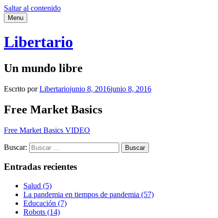
Saltar al contenido
Menu
Libertario
Un mundo libre
Escrito por
Libertario
junio 8, 2016
junio 8, 2016
Free Market Basics
Free Market Basics VIDEO
Buscar:
Entradas recientes
Salud (5)
La pandemia en tiempos de pandemia (57)
Educación (7)
Robots (14)