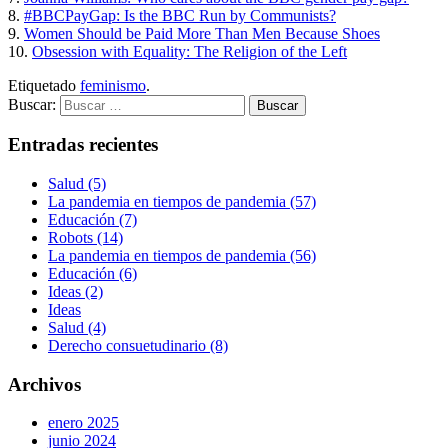
8.
#BBCPayGap: Is the BBC Run by Communists?
9.
Women Should be Paid More Than Men Because Shoes
10.
Obsession with Equality: The Religion of the Left
Etiquetado
feminismo
.
Buscar:
Entradas recientes
Salud (5)
La pandemia en tiempos de pandemia (57)
Educación (7)
Robots (14)
La pandemia en tiempos de pandemia (56)
Educación (6)
Ideas (2)
Ideas
Salud (4)
Derecho consuetudinario (8)
Archivos
enero 2025
junio 2024