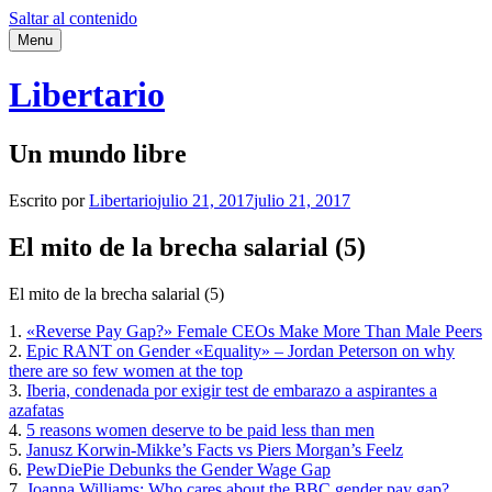
Saltar al contenido
Menu
Libertario
Un mundo libre
Escrito por
Libertario
julio 21, 2017
julio 21, 2017
El mito de la brecha salarial (5)
El mito de la brecha salarial (5)
1.
«Reverse Pay Gap?» Female CEOs Make More Than Male Peers
2.
Epic RANT on Gender «Equality» – Jordan Peterson on why
there are so few women at the top
3.
Iberia, condenada por exigir test de embarazo a aspirantes a
azafatas
4.
5 reasons women deserve to be paid less than men
5.
Janusz Korwin-Mikke’s Facts vs Piers Morgan’s Feelz
6.
PewDiePie Debunks the Gender Wage Gap
7.
Joanna Williams: Who cares about the BBC gender pay gap?