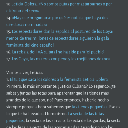
13.
Leticia Dolera: «No somos putas por masturbarnos o por
disfrutar del sexo»
14.
«Hay que preguntarse por qué es noticia que haya dos
directoras nominadas»
15.
Los espectadores dan la espalda al postureo de los Goya:
menos de tres millones de espectadores siguieron la gala
feminista del cine español
16.
La rebaja del IVA cultural no ha sido para ‘el pueblo’
17.
Los Goya, las mujeres con pene y los mejillones de roca
Vamos a ver, Leticia.
1.
El tuit que saca los colores a la feminista Leticia Dolera
Primero, lo más importante: ¿Leticia Cubana? Lo segundo: ¿te
subes y juntas las tetas para aparentar que las tienes mas
grandes de lo que son, no? Pues entonces, haberlo hecho
siempre porque ahora sabemos que
las tienes pequeñas
. Eso es
lo que te ha llevado al feminismo.
La secta de las tetas
pequeñas
, la secta de las sin culo, la secta de las gordas, la secta
de las feas. La secta de las acomplejadas. Cuando no son las