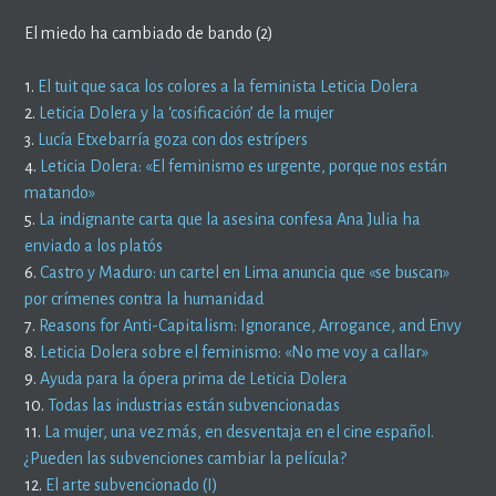
El miedo ha cambiado de bando (2)
1.
El tuit que saca los colores a la feminista Leticia Dolera
2.
Leticia Dolera y la ‘cosificación’ de la mujer
3.
Lucía Etxebarría goza con dos estrípers
4.
Leticia Dolera: «El feminismo es urgente, porque nos están
matando»
5.
La indignante carta que la asesina confesa Ana Julia ha
enviado a los platós
6.
Castro y Maduro: un cartel en Lima anuncia que «se buscan»
por crímenes contra la humanidad
7.
Reasons for Anti-Capitalism: Ignorance, Arrogance, and Envy
8.
Leticia Dolera sobre el feminismo: «No me voy a callar»
9.
Ayuda para la ópera prima de Leticia Dolera
10.
Todas las industrias están subvencionadas
11.
La mujer, una vez más, en desventaja en el cine español.
¿Pueden las subvenciones cambiar la película?
12.
El arte subvencionado (I)