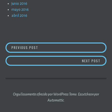
junio 2016
mayo 2016
abril 2016
NAVEGACIÓN
CRIPTOMONEDAS – NOTICIAS (4)
PREVIOUS POST
DE
ROBOTS
NEXT POST
ENTRADAS
Orgullosamente ofrecido por WordPress
Tema: Escutcheon por
Automattic
.