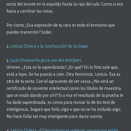
secta del escote en la espalda hasta la raja del culo. Como si eso
fuera a cambiar las cosas.
Por cierto. ¿Esa expresión de tu cara es todo el erotismo que
puedes transmitir? Joder.
2.
Leticia Dolera y la ‘cosificación’ de la mujer
3.
Lucía Etxebarría goza con dos estrípers
Ummm. ¿Esta es la superdotada? ¿En qué? En la foto sale que,
está a tope. Se ha puesto a cien. Otra feminista, Leticia. Esa es
otra de tu secta. Con el agravante de ser vasca. ¿No será un
certificado de cociente intelectual como los títulos de maestría
que se están dando por ahí? Si a esa el resultado de la prueba le
ha dado superdotada, es como para revisar lo de los test de
inteligencia. Seguro que falla algo o que no se ha incluido algo.
No hace falta ser muy inteligente para darse cuenta.
4.
Leticia Dolera: «El feminismo es urgente, porque nos están