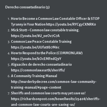
Derecho consuetudinario (3)
How to Become a Common Law Constable Officer & STOP
Tyranny in Your Nation https://youtu.be/RYCgyCKNRK0
Mick Stott – Common law constable training.
https://youtu.be/8U_oeOv7G7A
Common Law Peace Constable Training
https://youtu.be/UUfat8b7M6c
How to Respond to the Police (COMMON LAW)
https://youtu.be/kOcEMFndQ9Y
Alguaciles de derecho consuetudinario
https://commonlaw.earth/sheriffs/
A Community Training Manual
http://murderbydecree.com/common-law-community-
training-manual/#page-content
Sheriffs and common law courts may yet save us!
https://richardsonpost.com/howellwoltz/25408/sheriffs-
and-common-law-courts-are-saving-us/