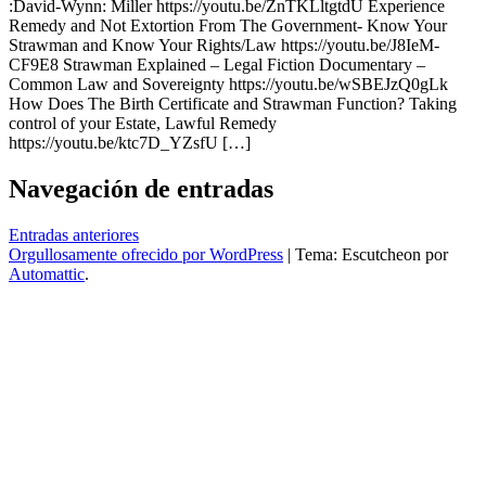
:David-Wynn: Miller https://youtu.be/ZnTKLltgtdU Experience
Remedy and Not Extortion From The Government- Know Your
Strawman and Know Your Rights/Law https://youtu.be/J8IeM-
CF9E8 Strawman Explained – Legal Fiction Documentary –
Common Law and Sovereignty https://youtu.be/wSBEJzQ0gLk
How Does The Birth Certificate and Strawman Function? Taking
control of your Estate, Lawful Remedy
https://youtu.be/ktc7D_YZsfU […]
Navegación de entradas
Entradas anteriores
Orgullosamente ofrecido por WordPress
|
Tema: Escutcheon por
Automattic
.