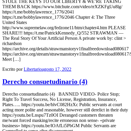
STOLE THE KEYS TO OUR LIBERTY & WE’RE TAKING
THEM BACK https://www.bitchute.com/video/rrXZKFgUu8lg/
https://t.me/bobbylawrence_1776/2041
https://t.me/bobbylawrence_1776/2046 Chapter 4: The Three
United States
http://www.supremelaw.org/fedzone11/htm/chapter4.htm PLEASE
SHARE!!! https://t.me/PatrickKennedy_Q/552 STRAWMAN —
The Real Story Of Your Artificial Person A private work by: clint >
richardson
https://archive.org/details/strawmanstoryv1finalfreedownload080617
https://archive.org/stream/strawmanstoryv1finalfreedownload080
Meet […]
Escrito por
Libertario
agosto 17, 2022
Derecho consuetudinario (4)
Derecho consuetudinario (4) BANNED VIDEO- Police Stop;
Right To Travel Success, No License, Registration, Insurance,
Plates….. https://youtu.be/blvC082HzXc Public servants at court
acting more polite and reasonable, however still derelict in their duty
https://youtu.be/Lnspu7Tz0OI Deranged customers threaten
me/want forced masking/recite erroneous non sense- «private
business» https://youtu.be/lOAfLi5PbGM Public Servants are
Compelled to serve after disagreement…..