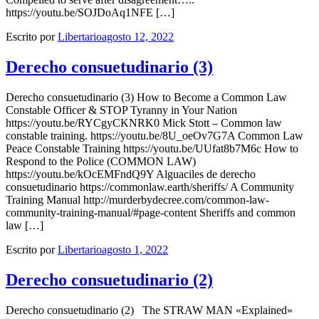
https://youtu.be/SOJDoAq1NFE […]
Escrito por
Libertario
agosto 12, 2022
Derecho consuetudinario (3)
Derecho consuetudinario (3) How to Become a Common Law
Constable Officer & STOP Tyranny in Your Nation
https://youtu.be/RYCgyCKNRK0 Mick Stott – Common law
constable training. https://youtu.be/8U_oeOv7G7A Common Law
Peace Constable Training https://youtu.be/UUfat8b7M6c How to
Respond to the Police (COMMON LAW)
https://youtu.be/kOcEMFndQ9Y Alguaciles de derecho
consuetudinario https://commonlaw.earth/sheriffs/ A Community
Training Manual http://murderbydecree.com/common-law-
community-training-manual/#page-content Sheriffs and common
law […]
Escrito por
Libertario
agosto 1, 2022
Derecho consuetudinario (2)
Derecho consuetudinario (2) The STRAW MAN «Explained»