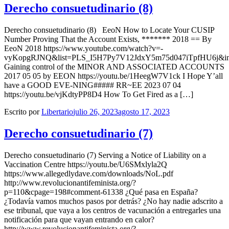
Derecho consuetudinario (8)
Derecho consuetudinario (8) EeoN How to Locate Your CUSIP
Number Proving That the Account Exists, ******* 2018 == By
EeoN 2018 https://www.youtube.com/watch?v=-
vyKopgRJNQ&list=PLS_I5H7Py7V12JdxY5m75d047iTpfHU6j&i
Gaining control of the MINOR AND ASSOCIATED ACCOUNTS
2017 05 05 by EEON https://youtu.be/1HeegW7V1ck I Hope Y’all
have a GOOD EVE-NING##### RR~EE 2023 07 04
https://youtu.be/vjKdtyPP8D4 How To Get Fired as a […]
Escrito por
Libertario
julio 26, 2023
agosto 17, 2023
Derecho consuetudinario (7)
Derecho consuetudinario (7) Serving a Notice of Liability on a
Vaccination Centre https://youtu.be/U6SMxlyla2Q
https://www.allegedlydave.com/downloads/NoL.pdf
http://www.revolucionantifeminista.org/?
p=110&cpage=198#comment-61338 ¿Qué pasa en España?
¿Todavía vamos muchos pasos por detrás? ¿No hay nadie adscrito a
ese tribunal, que vaya a los centros de vacunación a entregarles una
notificación para que vayan entrando en calor?
http://www.revolucionantifeminista.org/?