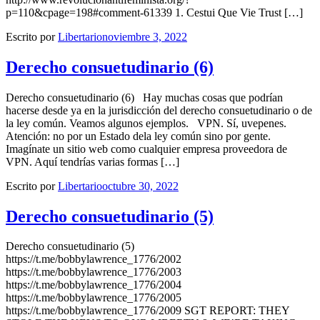
p=110&cpage=198#comment-61339 1. Cestui Que Vie Trust […]
Escrito por
Libertario
noviembre 3, 2022
Derecho consuetudinario (6)
Derecho consuetudinario (6) Hay muchas cosas que podrían
hacerse desde ya en la jurisdicción del derecho consuetudinario o de
la ley común. Veamos algunos ejemplos. VPN. Sí, uvepenes.
Atención: no por un Estado dela ley común sino por gente.
Imagínate un sitio web como cualquier empresa proveedora de
VPN. Aquí tendrías varias formas […]
Escrito por
Libertario
octubre 30, 2022
Derecho consuetudinario (5)
Derecho consuetudinario (5)
https://t.me/bobbylawrence_1776/2002
https://t.me/bobbylawrence_1776/2003
https://t.me/bobbylawrence_1776/2004
https://t.me/bobbylawrence_1776/2005
https://t.me/bobbylawrence_1776/2009 SGT REPORT: THEY