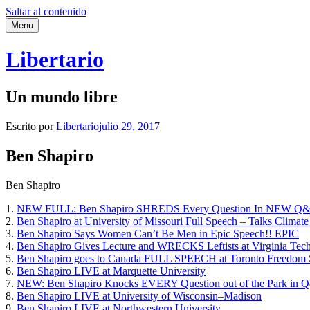
Saltar al contenido
Menu
Libertario
Un mundo libre
Escrito por
Libertario
julio 29, 2017
Ben Shapiro
Ben Shapiro
1.
NEW FULL: Ben Shapiro SHREDS Every Question In NEW Q
2.
Ben Shapiro at University of Missouri Full Speech – Talks Clima
3.
Ben Shapiro Says Women Can’t Be Men in Epic Speech!! EPIC
4.
Ben Shapiro Gives Lecture and WRECKS Leftists at Virginia Tech
5.
Ben Shapiro goes to Canada FULL SPEECH at Toronto Freedom
6.
Ben Shapiro LIVE at Marquette University
7.
NEW: Ben Shapiro Knocks EVERY Question out of the Park in
8.
Ben Shapiro LIVE at University of Wisconsin–Madison
9.
Ben Shapiro LIVE at Northwestern University