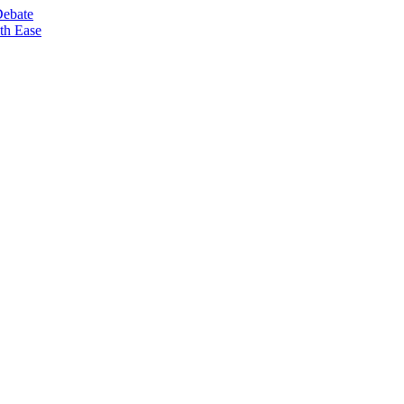
Debate
th Ease