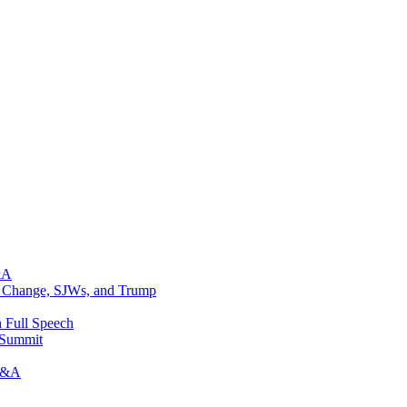
&A
te Change, SJWs, and Trump
 Full Speech
 Summit
 Q&A