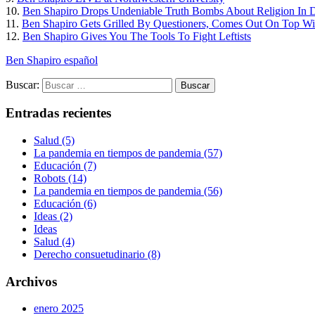
10.
Ben Shapiro Drops Undeniable Truth Bombs About Religion In 
11.
Ben Shapiro Gets Grilled By Questioners, Comes Out On Top Wi
12.
Ben Shapiro Gives You The Tools To Fight Leftists
Ben Shapiro español
Buscar:
Entradas recientes
Salud (5)
La pandemia en tiempos de pandemia (57)
Educación (7)
Robots (14)
La pandemia en tiempos de pandemia (56)
Educación (6)
Ideas (2)
Ideas
Salud (4)
Derecho consuetudinario (8)
Archivos
enero 2025