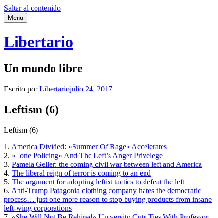
Saltar al contenido
Menu
Libertario
Un mundo libre
Escrito por
Libertario
julio 24, 2017
Leftism (6)
Leftism (6)
1.
America Divided: «Summer Of Rage» Accelerates
2.
«Tone Policing» And The Left’s Anger Privelege
3.
Pamela Geller: the coming civil war between left and America
4.
The liberal reign of terror is coming to an end
5.
The argument for adopting leftist tactics to defeat the left
6.
Anti-Trump Patagonia clothing company hates the democratic
process… just one more reason to stop buying products from insane
left-wing corporations
7.
«She Will Not Be Rehired» University Cuts Ties With Professor