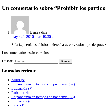
Un comentario sobre “
Prohibir los partido
Enara
dice:
mayo 25, 2016 a las 10:36 am
Si la izquierda es el lobo la derecha es el cazador, que despues 
Los comentarios están cerrados.
Buscar:
Entradas recientes
Salud (5)
La pandemia en tiempos de pandemia (57)
Educación (7)
Robots (14)
La pandemia en tiempos de pandemia (56)
Educación (6)
Ideas (2)