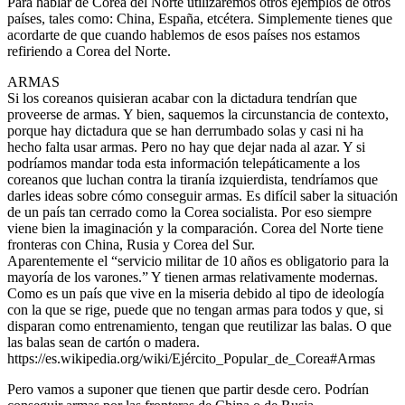
Para hablar de Corea del Norte utilizaremos otros ejemplos de otros
países, tales como: China, España, etcétera. Simplemente tienes que
acordarte de que cuando hablemos de esos países nos estamos
refiriendo a Corea del Norte.
ARMAS
Si los coreanos quisieran acabar con la dictadura tendrían que
proveerse de armas. Y bien, saquemos la circunstancia de contexto,
porque hay dictadura que se han derrumbado solas y casi ni ha
hecho falta usar armas. Pero no hay que dejar nada al azar. Y si
podríamos mandar toda esta información telepáticamente a los
coreanos que luchan contra la tiranía izquierdista, tendríamos que
darles ideas sobre cómo conseguir armas. Es difícil saber la situación
de un país tan cerrado como la Corea socialista. Por eso siempre
viene bien la imaginación y la comparación. Corea del Norte tiene
fronteras con China, Rusia y Corea del Sur.
Aparentemente el “servicio militar de 10 años es obligatorio para la
mayoría de los varones.” Y tienen armas relativamente modernas.
Como es un país que vive en la miseria debido al tipo de ideología
con la que se rige, puede que no tengan armas para todos y que, si
disparan como entrenamiento, tengan que reutilizar las balas. O que
las balas sean de cartón o madera.
https://es.wikipedia.org/wiki/Ejército_Popular_de_Corea#Armas
Pero vamos a suponer que tienen que partir desde cero. Podrían