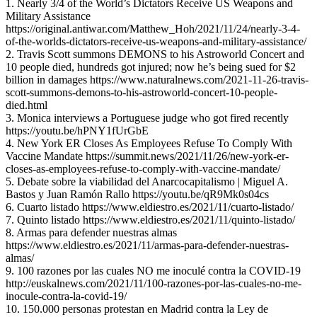
1. Nearly 3/4 of the World’s Dictators Receive US Weapons and
Military Assistance
https://original.antiwar.com/Matthew_Hoh/2021/11/24/nearly-3-4-
of-the-worlds-dictators-receive-us-weapons-and-military-assistance/
2. Travis Scott summons DEMONS to his Astroworld Concert and
10 people died, hundreds got injured; now he’s being sued for $2
billion in damages https://www.naturalnews.com/2021-11-26-travis-
scott-summons-demons-to-his-astroworld-concert-10-people-
died.html
3. Monica interviews a Portuguese judge who got fired recently
https://youtu.be/hPNY1fUrGbE
4. New York ER Closes As Employees Refuse To Comply With
Vaccine Mandate https://summit.news/2021/11/26/new-york-er-
closes-as-employees-refuse-to-comply-with-vaccine-mandate/
5. Debate sobre la viabilidad del Anarcocapitalismo | Miguel A.
Bastos y Juan Ramón Rallo https://youtu.be/qR9Mk0s04cs
6. Cuarto listado https://www.eldiestro.es/2021/11/cuarto-listado/
7. Quinto listado https://www.eldiestro.es/2021/11/quinto-listado/
8. Armas para defender nuestras almas
https://www.eldiestro.es/2021/11/armas-para-defender-nuestras-
almas/
9. 100 razones por las cuales NO me inoculé contra la COVID-19
http://euskalnews.com/2021/11/100-razones-por-las-cuales-no-me-
inocule-contra-la-covid-19/
10. 150.000 personas protestan en Madrid contra la Ley de