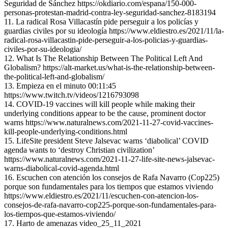
Seguridad de Sánchez https://okdiario.com/espana/150-000-
personas-protestan-madrid-contra-ley-seguridad-sanchez-8183194
11. La radical Rosa Villacastín pide perseguir a los policías y
guardias civiles por su ideología https://www.eldiestro.es/2021/11/la-
radical-rosa-villacastin-pide-perseguir-a-los-policias-y-guardias-
civiles-por-su-ideologia/
12. What Is The Relationship Between The Political Left And
Globalism? https://alt-market.us/what-is-the-relationship-between-
the-political-left-and-globalism/
13. Empieza en el minuto 00:11:45
https://www.twitch.tv/videos/1216793098
14. COVID-19 vaccines will kill people while making their
underlying conditions appear to be the cause, prominent doctor
warns https://www.naturalnews.com/2021-11-27-covid-vaccines-
kill-people-underlying-conditions.html
15. LifeSite president Steve Jalsevac warns ‘diabolical’ COVID
agenda wants to ‘destroy Christian civilization’
https://www.naturalnews.com/2021-11-27-life-site-news-jalsevac-
warns-diabolical-covid-agenda.html
16. Escuchen con atención los consejos de Rafa Navarro (Cop225)
porque son fundamentales para los tiempos que estamos viviendo
https://www.eldiestro.es/2021/11/escuchen-con-atencion-los-
consejos-de-rafa-navarro-cop225-porque-son-fundamentales-para-
los-tiempos-que-estamos-viviendo/
17. Harto de amenazas video_25_11_2021