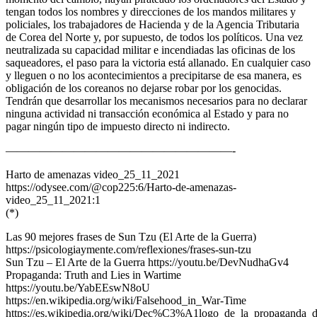
tengan todos los nombres y direcciones de los mandos militares y
policiales, los trabajadores de Hacienda y de la Agencia Tributaria
de Corea del Norte y, por supuesto, de todos los políticos. Una vez
neutralizada su capacidad militar e incendiadas las oficinas de los
saqueadores, el paso para la victoria está allanado. En cualquier caso
y lleguen o no los acontecimientos a precipitarse de esa manera, es
obligación de los coreanos no dejarse robar por los genocidas.
Tendrán que desarrollar los mecanismos necesarios para no declarar
ninguna actividad ni transacción económica al Estado y para no
pagar ningún tipo de impuesto directo ni indirecto.
————————————————————-
Harto de amenazas video_25_11_2021
https://odysee.com/@cop225:6/Harto-de-amenazas-
video_25_11_2021:1
(*)
Las 90 mejores frases de Sun Tzu (El Arte de la Guerra)
https://psicologiaymente.com/reflexiones/frases-sun-tzu
Sun Tzu – El Arte de la Guerra https://youtu.be/DevNudhaGv4
Propaganda: Truth and Lies in Wartime
https://youtu.be/YabEEswN8oU
https://en.wikipedia.org/wiki/Falsehood_in_War-Time
https://es.wikipedia.org/wiki/Dec%C3%A1logo_de_la_propaganda_d