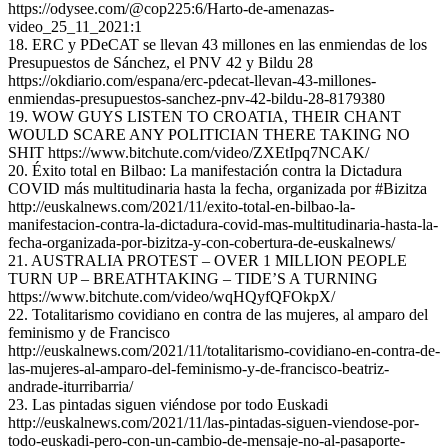
https://odysee.com/@cop225:6/Harto-de-amenazas-
video_25_11_2021:1
18. ERC y PDeCAT se llevan 43 millones en las enmiendas de los
Presupuestos de Sánchez, el PNV 42 y Bildu 28
https://okdiario.com/espana/erc-pdecat-llevan-43-millones-
enmiendas-presupuestos-sanchez-pnv-42-bildu-28-8179380
19. WOW GUYS LISTEN TO CROATIA, THEIR CHANT
WOULD SCARE ANY POLITICIAN THERE TAKING NO
SHIT https://www.bitchute.com/video/ZXEtIpq7NCAK/
20. Éxito total en Bilbao: La manifestación contra la Dictadura
COVID más multitudinaria hasta la fecha, organizada por #Bizitza
http://euskalnews.com/2021/11/exito-total-en-bilbao-la-
manifestacion-contra-la-dictadura-covid-mas-multitudinaria-hasta-la-
fecha-organizada-por-bizitza-y-con-cobertura-de-euskalnews/
21. AUSTRALIA PROTEST – OVER 1 MILLION PEOPLE
TURN UP – BREATHTAKING – TIDE’S A TURNING
https://www.bitchute.com/video/wqHQyfQFOkpX/
22. Totalitarismo covidiano en contra de las mujeres, al amparo del
feminismo y de Francisco
http://euskalnews.com/2021/11/totalitarismo-covidiano-en-contra-de-
las-mujeres-al-amparo-del-feminismo-y-de-francisco-beatriz-
andrade-iturribarria/
23. Las pintadas siguen viéndose por todo Euskadi
http://euskalnews.com/2021/11/las-pintadas-siguen-viendose-por-
todo-euskadi-pero-con-un-cambio-de-mensaje-no-al-pasaporte-