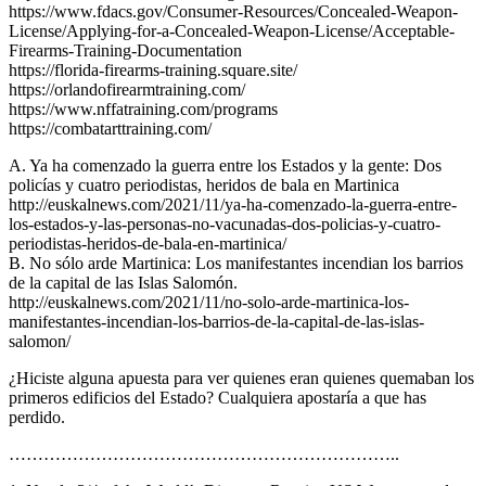
https://www.fdacs.gov/Consumer-Resources/Concealed-Weapon-
License/Applying-for-a-Concealed-Weapon-License/Acceptable-
Firearms-Training-Documentation
https://florida-firearms-training.square.site/
https://orlandofirearmtraining.com/
https://www.nffatraining.com/programs
https://combatarttraining.com/
A. Ya ha comenzado la guerra entre los Estados y la gente: Dos
policías y cuatro periodistas, heridos de bala en Martinica
http://euskalnews.com/2021/11/ya-ha-comenzado-la-guerra-entre-
los-estados-y-las-personas-no-vacunadas-dos-policias-y-cuatro-
periodistas-heridos-de-bala-en-martinica/
B. No sólo arde Martinica: Los manifestantes incendian los barrios
de la capital de las Islas Salomón.
http://euskalnews.com/2021/11/no-solo-arde-martinica-los-
manifestantes-incendian-los-barrios-de-la-capital-de-las-islas-
salomon/
¿Hiciste alguna apuesta para ver quienes eran quienes quemaban los
primeros edificios del Estado? Cualquiera apostaría a que has
perdido.
…………………………………………………………..