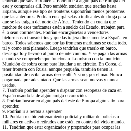
tendrían que salvar fronteras. Podrían ir a algún país de Europa del
este y comprarlas allí. Pero también tendrían que traerlas hasta
España, aunque ese tipo de fronteras supondrían menos problemas
que las anteriores. Podrían encargárselas a traficantes de droga para
que se las traigan del norte de África. Teniendo en cuenta que
muchos de esos traficantes estén a sueldo del Estado, trabajen para
él o sean confidentes. Podrían encargárselas a vendedores
bielorrusos o transnistrios y que las trajera directamente a España en
barco. Todos sabemos que por las fronteras marítimas se cuela todo,
tal y como está planeado. Luego tendrían que traerlo en barco,
descargarlo y llevarlo al punto de intercambio. Y se pagan las armas
cuando se compruebe que funcionan. Lo mismo con la munición.
Munición de sobra como para liquidar a un ejército. En Corea, al
tener frontera con Rusia, aunque pequeña, también tienen la
posibilidad de recibir armas desde allí. Y si no, por el mar. Nunca
pagar nada por adelantado. Que las armas sean nuevas y nunca
usadas.
7. También podrían aprender a disparar con escopetas de caza en
España usando la de algún amigo o conocido.
8. Podrían buscar en algún país del este de Europa algún sitio para
aprender.
9. Podrían ir a Serbia a aprender.
10. Podrían recibir entrenamiento policial y militar de policías o
militares en activo o retirados que estén en contra del viejo mundo.
11. Tendrían que estar organizados y preparados para ocupar las