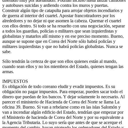
diseñado muy por adelantado. Podrían incluso hasta lanzar camiones
y autobuses suicidas y ardiendo contra los muros y puertas.
Construir algún tipo de catapulta para arrojar objetos incendiarios y
de guerra al interior del cuartel. Apostar francotiradores por los
alrededores y no dejar ni que asomen la cabeza. Quemar el cuartel
con ellos dentro. Si todo se ha resuelto con una negociación, separar
a todos los guardias, policías o militares que sean izquierdistas y
globalistas y matarlos allí mismo y en ese preciso momento. Bueno,
aunque se supone que en Corea del Norte sólo habrá policías y
militares izquierdistas y que no habrá policías globalistas. Nunca se
sabe.
Sólo tendrán la certeza de que son ellos quienes están al mando,
cuando sean ellos y no los miembros del Estado, quienes tengan las
armas.
IMPUESTOS
Es obligación de todo coreano eludir y evadir impuestos. Es su
obligación no pagar impuestos. Para empezar, pueden sacar todo el
dinero que puedan de los bancos. Y dejar solamente lo necesario. Al
parecer el ministerio de Hacienda de Corea del Norte se llama La
oficina 39. Bueno. Si van a rebelarse como en las islas Salomón y
van a incendiar algún edificio del Estado, tendrían que empezar por
el Ministerio de hacienda de Corea del Norte y por su equivalente a
la Agencia Tributaria. Lo suyo sería que antes de que se acerque el
momento del cambio, hayan pirateado los ordenadores del Estado y