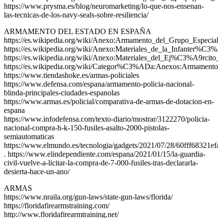
https://www.prysma.es/blog/neuromarketing/lo-que-nos-ensenan-
las-tecnicas-de-los-navy-seals-sobre-resiliencia/
ARMAMENTO DEL ESTADO EN ESPAÑA
https://es.wikipedia.org/wiki/Anexo:Armamento_del_Grupo_Especia
https://es.wikipedia.org/wiki/Anexo:Materiales_de_la_Infante
https://es.wikipedia.org/wiki/Anexo:Materiales_del_Ej%C3%A9rc
https://es.wikipedia.org/wiki/Categor%C3%ADa:Anexos:Armamento
https://www.tiendashoke.es/armas-policiales
https://www.defensa.com/espana/armamento-policia-nacional-
blinda-principales-ciudades-espanolas
https://www.armas.es/policial/comparativa-de-armas-de-dotacion-en-
espana
https://www.infodefensa.com/texto-diario/mostrar/3122270/policia-
nacional-compra-h-k-150-fusiles-asalto-2000-pistolas-
semiautomaticas
https://www.elmundo.es/tecnologia/gadgets/2021/07/28/60fff68321
. https://www.elindependiente.com/espana/2021/01/15/la-guardia-
civil-vuelve-a-licitar-la-compra-de-7-000-fusiles-tras-declararla-
desierta-hace-un-ano/
ARMAS
https://www.nraila.org/gun-laws/state-gun-laws/florida/
https://floridafirearmstraining.com/
http://www.floridafirearmtraining.net/