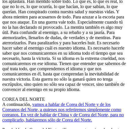
los aplastará. Han mentido sobre todo. Lo que es, lo que es real, lo
que no lo es, lo que ocurría, lo que hacían, lo que sabían, lo que
querían. Han conspirado contra nuestra salud y nuestras vidas. Y
ahora mienten para acusarnos de todo. Para azuzar a la escoria para
que nos ataque. En una guerra vale todo. Especialmente cuando tú
no la has declarado ni provocado. La mentira también es algo muy
útil. Para confundir al enemigo, a su rebaño y a su jauría. Para
atemorizarles, llenarlos de dudas, de verdades y de mentiras. Para
aterrorizarlos. Para paralizarlos y para hacerles huir. Es necesario
hacer saber al enemigo cuál es nuestro idioma. Es necesario hacerle
saber que nos comunicaremos en su idioma todo el tiempo que sea
necesario, hasta la victoria. Si su idioma es la extrema crueldad, nos
comunicaremos en ese idioma. Tienen que entender que sabemos de
qué trata todo, que comprendemos el idioma y que nos
comunicaremos en él, hasta que comprendan la inevitabilidad de
nuestra victoria. Esta guerra no sólo la ganará quien no tenga
escrúpulos, sino quien no sólo sea capaz de vencer, sino también de
convencer al enemigo en su propio idioma.
COREA DEL NORTE
A continuación,
vamos a hablar de Corea del Norte y de los
Coreanos del Norte, a quienes nos referiremos simplemente como
coreanos. En vez de hablar de China y de Corea del Norte, para no
complicarlo, hablaremos sólo de Corea del Norte.