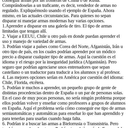
conseguir armas por las fronteras de China o de Rusia.
Comprándoselas a un traficante, es decir, vendedor de armas no
regulado. Expliquémoslo usando el ejemplo de España. Ahora
mismo, en las actuales circunstancias. Para quienes no sepan
disparar ni manejar armas modernas hay varias opciones.
1.Aprender a disparar en una galería de tiro. El tipo de armas
limitadas que tengan allí.
2. Viajar a EEUU, Chile u otro país en donde puedan aprender el
uso y manejo de variedad de armas.
3. Podrían viajar a países como Corea del Norte, Afganistán, Irán u
otro tipo de país, en los cuales podrían aprender por un módico
precio a disparar cualquier tipo de armas. Aquí la cuestión es el
idioma y el riesgo por la inseguridad jurídica (Afganistán). Pero
seguro que podrían agenciarse unos entrenadores que sepan
castellano o un traductor para traducir a los alumnos y al profesor.
4. Las mejores opciones serían en América por cuestión del idioma:
Chile, Florida, etcétera.
5. Podrían ir muchos a aprender, un pequeño grupo de gente de
distintas procedencias dentro de España o un par de personas solas.
En el caso de muy pocas personas, no sería ningún problema porque
ellos podrían volver y enseñar como profesores a grupos de alumnos
en España. Aquí el problema sería cómo conseguir ese tipo de armas
semiautomáticas y automáticas para enseñar lo que han aprendido y
para tenerlas para usarlas cuando haga falta.
6. Podrían ir a buscar las armas a Bielorrusia o Transnistria. Pero