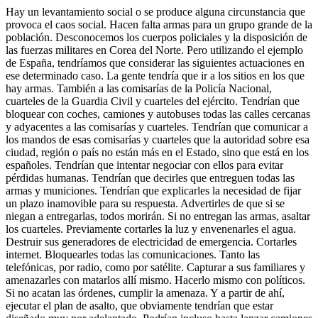
Hay un levantamiento social o se produce alguna circunstancia que
provoca el caos social. Hacen falta armas para un grupo grande de la
población. Desconocemos los cuerpos policiales y la disposición de
las fuerzas militares en Corea del Norte. Pero utilizando el ejemplo
de España, tendríamos que considerar las siguientes actuaciones en
ese determinado caso. La gente tendría que ir a los sitios en los que
hay armas. También a las comisarías de la Policía Nacional,
cuarteles de la Guardia Civil y cuarteles del ejército. Tendrían que
bloquear con coches, camiones y autobuses todas las calles cercanas
y adyacentes a las comisarías y cuarteles. Tendrían que comunicar a
los mandos de esas comisarías y cuarteles que la autoridad sobre esa
ciudad, región o país no están más en el Estado, sino que está en los
españoles. Tendrían que intentar negociar con ellos para evitar
pérdidas humanas. Tendrían que decirles que entreguen todas las
armas y municiones. Tendrían que explicarles la necesidad de fijar
un plazo inamovible para su respuesta. Advertirles de que si se
niegan a entregarlas, todos morirán. Si no entregan las armas, asaltar
los cuarteles. Previamente cortarles la luz y envenenarles el agua.
Destruir sus generadores de electricidad de emergencia. Cortarles
internet. Bloquearles todas las comunicaciones. Tanto las
telefónicas, por radio, como por satélite. Capturar a sus familiares y
amenazarles con matarlos allí mismo. Hacerlo mismo con políticos.
Si no acatan las órdenes, cumplir la amenaza. Y a partir de ahí,
ejecutar el plan de asalto, que obviamente tendrían que estar