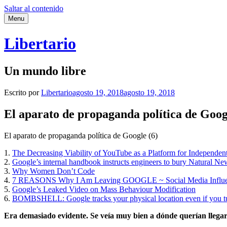
Saltar al contenido
Menu
Libertario
Un mundo libre
Escrito por
Libertario
agosto 19, 2018
agosto 19, 2018
El aparato de propaganda política de Goog
El aparato de propaganda política de Google (6)
1.
The Decreasing Viability of YouTube as a Platform for Independen
2.
Google’s internal handbook instructs engineers to bury Natural Ne
3.
Why Women Don’t Code
4.
7 REASONS Why I Am Leaving GOOGLE ~ Social Media Influenc
5.
Google’s Leaked Video on Mass Behaviour Modification
6.
BOMBSHELL: Google tracks your physical location even if you tur
Era demasiado evidente. Se veía muy bien a dónde querían llegar.