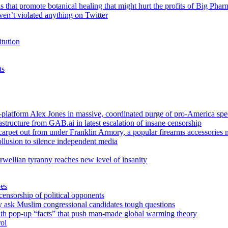
that promote botanical healing that might hurt the profits of Big Phar
en’t violated anything on Twitter
itution
ts
atform Alex Jones in massive, coordinated purge of pro-America sp
structure from GAB.ai in latest escalation of insane censorship
arpet out from under Franklin Armory, a popular firearms accessories 
llusion to silence independent media
wellian tyranny reaches new level of insanity
ves
ensorship of political opponents
y ask Muslim congressional candidates tough questions
with pop-up “facts” that push man-made global warming theory
ol