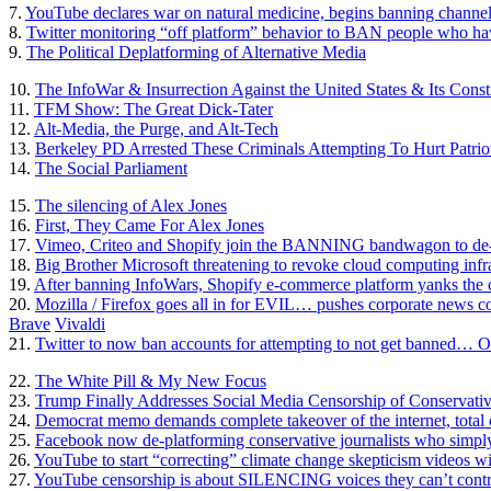
7.
YouTube declares war on natural medicine, begins banning channels 
8.
Twitter monitoring “off platform” behavior to BAN people who hav
9.
The Political Deplatforming of Alternative Media
10.
The InfoWar & Insurrection Against the United States & Its Const
11.
TFM Show: The Great Dick-Tater
12.
Alt-Media, the Purge, and Alt-Tech
13.
Berkeley PD Arrested These Criminals Attempting To Hurt Patrio
14.
The Social Parliament
15.
The silencing of Alex Jones
16.
First, They Came For Alex Jones
17.
Vimeo, Criteo and Shopify join the BANNING bandwagon to de-pl
18.
Big Brother Microsoft threatening to revoke cloud computing infra
19.
After banning InfoWars, Shopify e-commerce platform yanks the c
20.
Mozilla / Firefox goes all in for EVIL… pushes corporate news co
Brave
Vivaldi
21.
Twitter to now ban accounts for attempting to not get banned… Or
22.
The White Pill & My New Focus
23.
Trump Finally Addresses Social Media Censorship of Conservati
24.
Democrat memo demands complete takeover of the internet, total c
25.
Facebook now de-platforming conservative journalists who simpl
26.
YouTube to start “correcting” climate change skepticism videos 
27.
YouTube censorship is about SILENCING voices they can’t contr