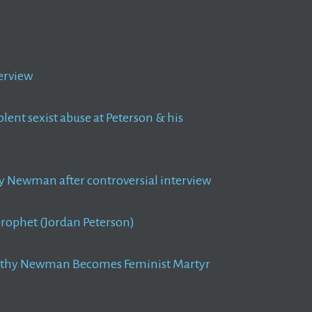
erview
ent sexist abuse at Peterson & his
hy Newman after controversial interview
prophet (Jordan Peterson)
 Cathy Newman Becomes Feminist Martyr