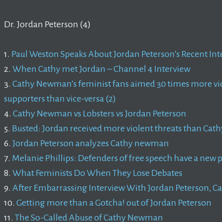
Dr. Jordan Peterson (4)
1.
Paul Weston Speaks About Jordan Peterson’s Recent Int
2.
When Cathy met Jordan – Channel 4 Interview
3.
Cathy Newman’s feminist fans aimed 30 times more viol
supporters than vice-versa
(2)
4.
Cathy Newman vs Lobsters vs Jordan Peterson
5.
Busted: Jordan received more violent threats than Cat
6.
Jordan Peterson analyzes Cathy newman
7.
Melanie Phillips: Defenders of free speech have a new 
8.
What Feminists Do When They Lose Debates
9.
After Embarrassing Interview With Jordan Peterson,
10.
Getting more than a Gotcha! out of Jordan Peterson
11.
The So-Called Abuse of Cathy Newman