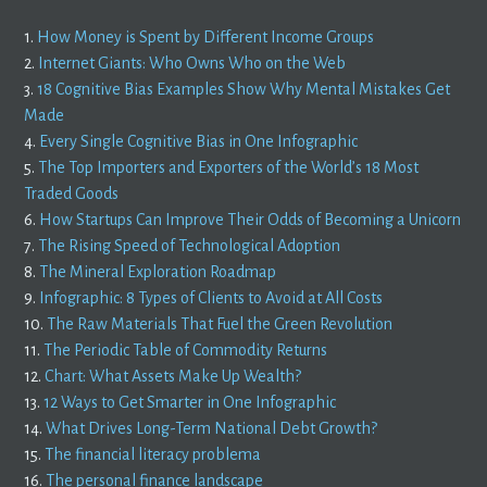
1.
How Money is Spent by Different Income Groups
2.
Internet Giants: Who Owns Who on the Web
3.
18 Cognitive Bias Examples Show Why Mental Mistakes Get
Made
4.
Every Single Cognitive Bias in One Infographic
5.
The Top Importers and Exporters of the World’s 18 Most
Traded Goods
6.
How Startups Can Improve Their Odds of Becoming a Unicorn
7.
The Rising Speed of Technological Adoption
8.
The Mineral Exploration Roadmap
9.
Infographic: 8 Types of Clients to Avoid at All Costs
10.
The Raw Materials That Fuel the Green Revolution
11.
The Periodic Table of Commodity Returns
12.
Chart: What Assets Make Up Wealth?
13.
12 Ways to Get Smarter in One Infographic
14.
What Drives Long-Term National Debt Growth?
15.
The financial literacy problema
16.
The personal finance landscape