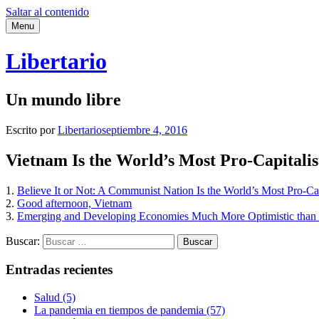
Saltar al contenido
Menu
Libertario
Un mundo libre
Escrito por
Libertario
septiembre 4, 2016
Vietnam Is the World’s Most Pro-Capitali
1.
Believe It or Not: A Communist Nation Is the World’s Most Pro-Cap
2.
Good afternoon, Vietnam
3.
Emerging and Developing Economies Much More Optimistic than R
Buscar:
Entradas recientes
Salud (5)
La pandemia en tiempos de pandemia (57)