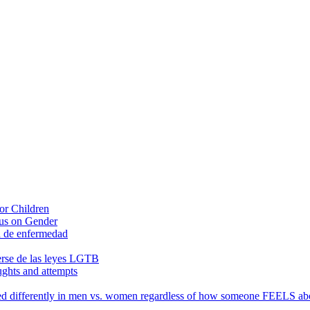
or Children
sus on Gender
ad de enfermedad
erse de las leyes LGTB
ughts and attempts
ssed differently in men vs. women regardless of how someone FEELS abo