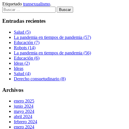
Etiquetado
transexualismo
.
Buscar:
Entradas recientes
Salud (5)
La pandemia en tiempos de pandemia (57)
Educación (7)
Robots (14)
La pandemia en tiempos de pandemia (56)
Educación (6)
Ideas (2)
Ideas
Salud (4)
Derecho consuetudinario (8)
Archivos
enero 2025
junio 2024
mayo 2024
abril 2024
febrero 2024
enero 2024