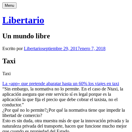
Saltar
Menu
al
contenido
Libertario
Un mundo libre
Escrito por
Libertario
septiembre 29, 2017
enero 7, 2018
Taxi
Taxi
La «app» que pretende abaratar hasta un 60% los viajes en taxi
“Sin embargo, la normativa no lo permite. En el caso de Ntaxi, la
aplicación asegura que este servicio sí es legal porque es la
aplicación la que fija el precio que debe cobrar el taxista, no el
conductor.”
¿Por qué no lo permite?¿Por qué la normativa tiene que impedir la
libertad de comercio?
Esto es sin duda, otra muestra más de que la innovación privada y la
naturaleza privada del transporte, hacen que funcione mucho mejor
que cuando es propiedad del Estado.