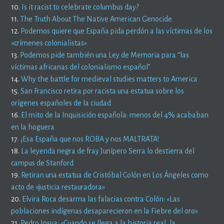
10.
Is it racist to celebrate columbus day?
11.
The Truth About The Native American Genocide
12.
Podemos quiere que España pida perdón a las víctimas de los
«crímenes colonialistas»
13.
Podemos pide también una Ley de Memoria para “las
víctimas africanas del colonialismo español”
14.
Why the battle for medieval studies matters to America
15.
San Francisco retira por racista una estatua sobre los
orígenes españoles de la ciudad
16.
El mito de la Inquisición española: menos del 4% acababan
en la hoguera
17.
¡Esa España que nos ROBA y nos MALTRATA!
18.
La leyenda negra de fray Junípero Serra lo destierra del
campus de Stanford
19.
Retiran una estatua de Cristóbal Colón en Los Ángeles como
acto de «justicia restauradora»
20.
Elvira Roca desarma las falacias contra Colón: «Las
poblaciones indígenas desaparecieron en la Fiebre del oro»
21.
Pedro Insua: «Cuando se llega a la historia real, la