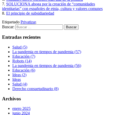
7.
SOLUCIONA aboga por la creación de “comunidades
identitarias” con españoles de etnia, cultura y valores comunes
8.
El principio de subsidiariedad
Etiquetado
Privatizar
.
Buscar:
Entradas recientes
Salud (5)
La pandemia en tiempos de pandemia (57)
Educación (7)
Robots (14)
La pandemia en tiempos de pandemia (56)
Educación (6)
Ideas (2)
Ideas
Salud (4)
Derecho consuetudinario (8)
Archivos
enero 2025
junio 2024