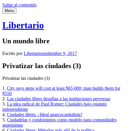
Saltar al contenido
Menu
Libertario
Un mundo libre
Escrito por
Libertario
septiembre 9, 2017
Privatizar las ciudades (3)
Privatizar las ciudades (3)
1.
City says steps will cost at least $65,000; man builds them for
$550
2.
Las ciudades libres desafían a las instituciones perversas
3.
La idea radical de Paul Romer: Ciudades bajo estatuto
independiente
4.
Ciudades libres: ¿Ideal anarcocapitalista?
5.
Ciudadelas y condominios como modelo para comunidades
anarquistas
6.
Ciudades libres: Métodos más allá de la política