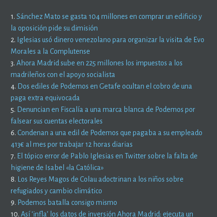
1.
Sánchez Mato se gasta 104 millones en comprar un edificio y
la oposición pide su dimisión
2.
Iglesias usó dinero venezolano para organizar la visita de Evo
Morales a la Complutense
3.
Ahora Madrid sube en 225 millones los impuestos a los
madrileños con el apoyo socialista
4.
Dos ediles de Podemos en Getafe ocultan el cobro de una
paga extra equivocada
5.
Denuncian en Fiscalía a una marca blanca de Podemos por
falsear sus cuentas electorales
6.
Condenan a una edil de Podemos que pagaba a su empleado
413€ al mes por trabajar 12 horas diarias
7.
El tópico error de Pablo Iglesias en Twitter sobre la falta de
higiene de Isabel «la Católica»
8.
Los Reyes Magos de Colau adoctrinan a los niños sobre
refugiados y cambio climático
9.
Podemos batalla consigo mismo
10.
Así ‘infla’ los datos de inversión Ahora Madrid: ejecuta un