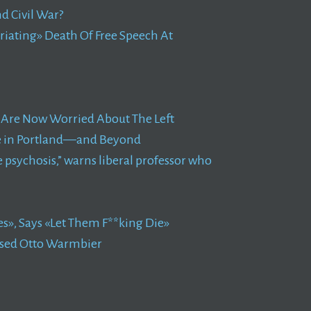
d Civil War?
iating» Death Of Free Speech At
 Are Now Worried About The Left
le in Portland—and Beyond
e psychosis,” warns liberal professor who
s», Says «Let Them F**king Die»
eased Otto Warmbier