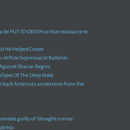
to be PUT TO DEATH so that resistance to
ult He Helped Create
Is «White Supremacist Bullshit»
 Against Sharia» Begins
clipse Of The Deep State
 back America’s universities from the
smates guilty of ‘thought crimes’
Hatred»