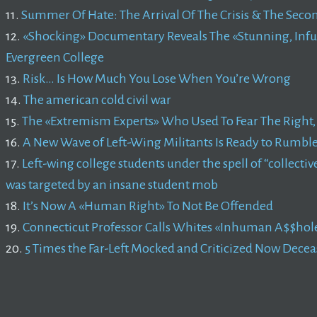
11.
Summer Of Hate: The Arrival Of The Crisis & The Secon
12.
«Shocking» Documentary Reveals The «Stunning, Infur
Evergreen College
13.
Risk… Is How Much You Lose When You’re Wrong
14.
The american cold civil war
15.
The «Extremism Experts» Who Used To Fear The Right,
16.
A New Wave of Left-Wing Militants Is Ready to Rumb
17.
Left-wing college students under the spell of “collectiv
was targeted by an insane student mob
18.
It’s Now A «Human Right» To Not Be Offended
19.
Connecticut Professor Calls Whites «Inhuman A$$hole
20.
5 Times the Far-Left Mocked and Criticized Now Dec