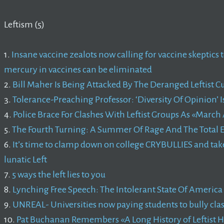
Leftism (5)
1.
Insane vaccine zealots now calling for vaccine skeptics 
mercury in vaccines can be eliminated
2.
Bill Maher Is Being Attacked By The Deranged Leftist C
3.
Tolerance-Preaching Professor: ‘Diversity Of Opinion’ 
4.
Police Brace For Clashes With Leftist Groups As «March
5.
The Fourth Turning: A Summer Of Rage And The Total E
6.
It’s time to clamp down on college CRYBULLIES and take
lunatic Left
7.
5 ways the left lies to you
8.
Lynching Free Speech: The Intolerant State Of America
9.
UNREAL- Universities now paying students to bully clas
10.
Pat Buchanan Remembers «A Long History of Leftist 