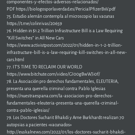
componentes-y-efectos-adversos-relacionados/
PDF https://biologosporlaverdad.es/PericialPfizerBxV.pdf
75. Estudio alemán contempla al microscopio las vacunas
https://t.me/colinrivas/20659
76. Hidden in $1.2 Trillion Infrastructure Bill is a Law Requiring
“Kill Switches” in All New Cars
https://www.activistpost.com/2022/01/hidden-in-1-2-trillion-
infrastructure-bill-is-a-law-requiring-kill-switches-in-all-new-
cars.html
77. IT’S TIME TO RECLAIM OUR WORLD
https://www.bitchute.com/video/GI00gBwWJi0f/
78. La Asociación pro derechos fundamentales, ELEUTERIA,
presenta una querella criminal contra Pablo Iglesias
https://nuestraespana.com/la-asociacion-pro-derechos-
fundamentales-eleuteria-presenta-una-querella-criminal-
contra-pablo-iglesias/
79. Los Doctores Sucharit Bhakdi y Arne Burkhardt realizan 70
autopsias a pacientes «vacunados»
http://euskalnews.com/2022/01/los-doctores-sucharit-bhakdi-