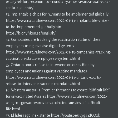
esta-y-el-foro-economico-mundial-ya-nos-avanza-cual-va-a-
ser-la-siguiente/
33. Implantable chips for humans to be implemented globally
https://www.naturalnews.com/2022-01-13-implantable-chips-
to-be-implemented-globally.html
https://bionyfiken.se/english/
34. Companies are tracking the vaccination status of their
employees using invasive digital systems
https://www.naturalnews.com/2022-01-13-companies-tracking-
vaccination-status-employees-systems.html
35. Ontario courts refuse to intervene on cases filed by
employees and unions against vaccine mandates
https://www.naturalnews.com/2022-01-13-ontario-courts-
refuse-to-intervene-vaccine-mandates.html
36. Western Australia Premier threatens to create “difficult life”
for unvaccinated Aussies https://www.naturalnews.com/2022-
01-13-mcgowan-warns-unvaccinated-aussies-of-difficult-
life.html
37. El liderazgo inexistente https://youtu.be/Juyg4ZfCOxk