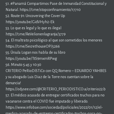
51. #Panamá Compartimos Pase de Inmunidad Constitucional y
Natural. https://t.me/stopconfinamiento/17710
52. Route 91: Uncovering the Cover Up
https://youtu.be/GidVHyh2-Ek
53. Lo que es legal y lo que es ilegal
https://t.me/ReVelionenlagranja/3779
54. El maltrato psicológico al que son sometidos los menores
https://t.me/SecrethouseOP/5266
55. Úrsula Logan nos habla de su libro
https://youtu.be/TtS9mxmRPwg
56. Minuto 5:45 y 10:30
CRITERIO PeRioDíSTiCo con QQ Romero – EDUARDO YAHBES
y su abogado Luis Diaz de la Torre nos cuentan sobre la
denuncia!
https://odysee.com/@CRITERIO_PERIODISTICO:a/criterio22:b
57. El médico acusado de entregar certificados truchos para no
vacunarse contra el COVID fue imputado y liberado.
https://www.infobae.com/sociedad/policiales/2022/01/12/el-
medico-acusado-de-entregar-certificados-truchos-para-no-