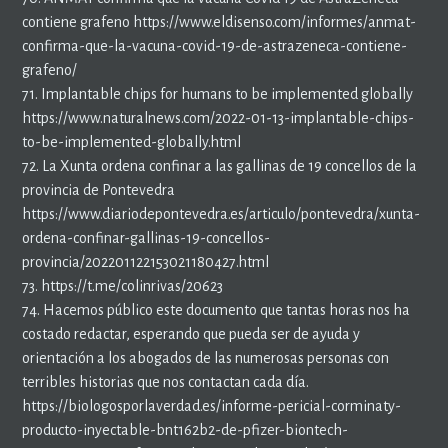
contiene grafeno https://www.eldisenso.com/informes/anmat-
confirma-que-la-vacuna-covid-19-de-astrazeneca-contiene-
grafeno/
71. Implantable chips for humans to be implemented globally
https://www.naturalnews.com/2022-01-13-implantable-chips-
to-be-implemented-globally.html
72. La Xunta ordena confinar a las gallinas de 19 concellos de la
provincia de Pontevedra
https://www.diariodepontevedra.es/articulo/pontevedra/xunta-
ordena-confinar-gallinas-19-concellos-
provincia/202201122153021180427.html
73. https://t.me/colinrivas/20623
74. Hacemos público este documento que tantas horas nos ha
costado redactar, esperando que pueda ser de ayuda y
orientación a los abogados de las numerosas personas con
terribles historias que nos contactan cada día.
https://biologosporlaverdad.es/informe-pericial-corminaty-
producto-inyectable-bnt162b2-de-pfizer-biontech-