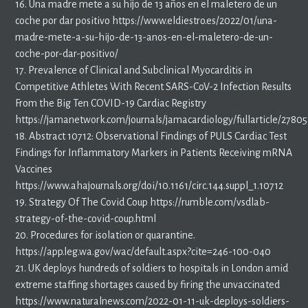
16. Una madre mete a su hijo de 13 años en el maletero de un
coche por dar positivo https://www.eldiestro.es/2022/01/una-
madre-mete-a-su-hijo-de-13-anos-en-el-maletero-de-un-
coche-por-dar-positivo/
17. Prevalence of Clinical and Subclinical Myocarditis in
Competitive Athletes With Recent SARS-CoV-2 Infection Results
From the Big Ten COVID-19 Cardiac Registry
https://jamanetwork.com/journals/jamacardiology/fullarticle/2780
18. Abstract 10712: Observational Findings of PULS Cardiac Test
Findings for Inflammatory Markers in Patients Receiving mRNA
Vaccines
https://www.ahajournals.org/doi/10.1161/circ.144.suppl_1.10712
19. Strategy Of The Covid Coup https://rumble.com/vsdlab-
strategy-of-the-covid-coup.html
20. Procedures for isolation or quarantine.
https://app.leg.wa.gov/wac/default.aspx?cite=246-100-040
21. UK deploys hundreds of soldiers to hospitals in London amid
extreme staffing shortages caused by firing the unvaccinated
https://www.naturalnews.com/2022-01-11-uk-deploys-soldiers-