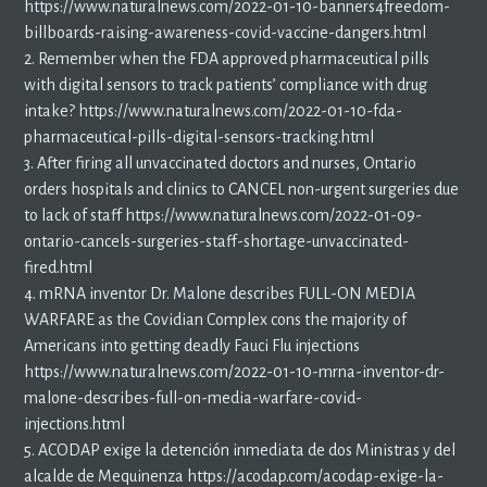
https://www.naturalnews.com/2022-01-10-banners4freedom-
billboards-raising-awareness-covid-vaccine-dangers.html
2. Remember when the FDA approved pharmaceutical pills
with digital sensors to track patients’ compliance with drug
intake? https://www.naturalnews.com/2022-01-10-fda-
pharmaceutical-pills-digital-sensors-tracking.html
3. After firing all unvaccinated doctors and nurses, Ontario
orders hospitals and clinics to CANCEL non-urgent surgeries due
to lack of staff https://www.naturalnews.com/2022-01-09-
ontario-cancels-surgeries-staff-shortage-unvaccinated-
fired.html
4. mRNA inventor Dr. Malone describes FULL-ON MEDIA
WARFARE as the Covidian Complex cons the majority of
Americans into getting deadly Fauci Flu injections
https://www.naturalnews.com/2022-01-10-mrna-inventor-dr-
malone-describes-full-on-media-warfare-covid-
injections.html
5. ACODAP exige la detención inmediata de dos Ministras y del
alcalde de Mequinenza https://acodap.com/acodap-exige-la-