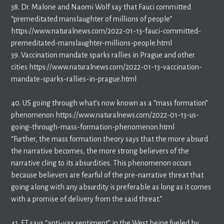
38. Dr. Malone and Naomi Wolf say that Fauci committed
“premeditated manslaughter of millions of people”
https://www.naturalnews.com/2022-01-13-fauci-committed-
premeditated-manslaughter-millions-people.html
39. Vaccination mandate sparks rallies in Prague and other
cities https://www.naturalnews.com/2022-01-13-vaccination-
mandate-sparks-rallies-in-prague.html
40. US going through what’s now known as a “mass formation”
phenomenon https://www.naturalnews.com/2022-01-13-us-
going-through-mass-formation-phenomenon.html
“Further, the mass formation theory says that the more absurd
the narrative becomes, the more strong believers of the
narrative cling to its absurdities. This phenomenon occurs
because believers are fearful of the pre-narrative threat that
going along with any absurdity is preferable as long as it comes
with a promise of delivery from the said threat.”
41. FT says “anti-vax sentiment” in the West being fueled by