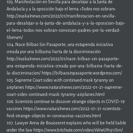
103. Manifestación en Sevilla para desalojar a la Junta de
Andalucía y a la oposición bajo el lema «Todos nos sobran»
http://euskalnews.com/2022/01/manifestacion-en-sevilla-
para-desalojar-a-la-junta-de-andalucia-y-a-la-oposicion-bajo-
el-lema-todos-nos-sobran-convocan-padres-por-la-verdad-
liberum/
104. Nace Bilbao Sin Pasaporte, una estupenda iniciativa
creada por una bilbaina harta de la discriminación
http://euskalnews.com/2022/01/nace-bilbao-sin-pasaporte-
una-estupenda-iniciativa-creada-por-una-bilbaina-harta-de-
la-discriminacion/ https://bilbaosinpasaporte.wordpress.com/
105. Supreme Court sides with continued mask tyranny on
airplanes https://www.naturalnews.com/2022-01-21-supreme-
court-sides-continued-mask-tyranny-airplanes.html
106. Scientists continue to discover strange objects in COVID-19
vaccines https://www.naturalnews.com/2022-01-21-scientists-
find-strange-objects-in-coronavirus-vaccines.html
107. Lawyer Anna de Bouisseret explains who will be held liable
under the law https://www.bitchute.com/video/sWwUFn31iSrn/