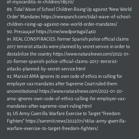
of-myocarditis-in-children/18570/
89. Tidal Wave of School Children Rising Up against ‘New World
Order’ Mandates https://newspunch.com/tidal-wave-of-school-
children-rising-up-against-new-world-order-mandates/
90. Precauçao! https://t.me/wwdportugal/460
91. REAL CONSPIRACIES: Former Spanish police official claims
2017 terrorist attacks were planned by secret service in order to
destabilize the country https://www.naturalnews.com/2022-01-
20-former-spanish-police-official-claims-2017-terrorist-
attacks-planned-by-secret-service.html
92. Marxist AMA ignores its own code of ethics in calling for
employer vax mandates after Supreme Court ruled them
unconstitutional https://www.naturalnews.com/2022-01-20-
ama-ignores-own-code-of-ethics-calling-for-employer-vax-
mandates-after-supreme-court-ruling.html
93. US Army Guerrilla Warfare Exercise to Target “Freedom
Fighters” https://summit.news/2022/01/18/us-army-guerrilla-
warfare-exercise-to-target-freedom-fighters/