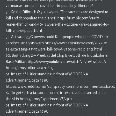
vacunarse-contra-el-covid-fue-imputado-y-liberado/
58. Reiner Füllmich & 50 lawyers: ”The vaccines are designed to
kill and depopulate the planet” https://rumble.com/vsaft1-
reiner-fllmich-and-50-lawyers-the-vaccines-are-designed-to-
kill-and-depopul.html
59. Activating 5G towers could KILL people who took COVID-19
vaccines, analysts warn https://www.naturalnews.com/2022-01-
14-activating-5g-towers-kill-covid-vaccine-recipients.html
60. Biohacking 2 – Pruebas del Chip Bluetooth de Inoculados en
Base Militar https://www.youtube.com/watch?v=7hAIw0ectlA
https://t.me/colinrivas/20605
61. Image of Hitler standing in front of MODERNA
advertisement, circa 1939.
https://www.reddit.com/r/conspiracy_commons/comments/s4ba5q/i
62. To get such a tattoo, nano-matrices must be inserted under
the skin https://t.me/ExperimentsZ/2301
63. Image of Hitler standing in front of MODERNA
advertisement, circa 1939.