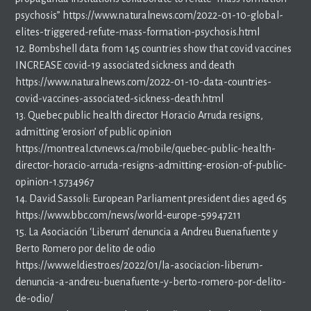
psychosis” https://www.naturalnews.com/2022-01-10-global-
elites-triggered-refute-mass-formation-psychosis.html
12. Bombshell data from 145 countries show that covid vaccines
INCREASE covid-19 associated sickness and death
https://www.naturalnews.com/2022-01-10-data-countries-
covid-vaccines-associated-sickness-death.html
13. Quebec public health director Horacio Arruda resigns,
admitting ‘erosion’ of public opinion
https://montreal.ctvnews.ca/mobile/quebec-public-health-
director-horacio-arruda-resigns-admitting-erosion-of-public-
opinion-1.5734967
14. David Sassoli: European Parliament president dies aged 65
https://www.bbc.com/news/world-europe-59947211
15. La Asociación ‘Liberum’ denuncia a Andreu Buenafuente y
Berto Romero por delito de odio
https://www.eldiestro.es/2022/01/la-asociacion-liberum-
denuncia-a-andreu-buenafuente-y-berto-romero-por-delito-
de-odio/