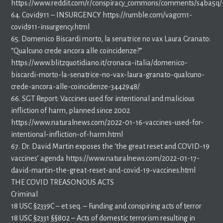
https://www.reddit.com/r/conspiracy_commons/comments/s4ba5q/i
64. Covid911 – INSURGENCY https://rumble.com/vagcm1-
covid911-insurgency.html
65. Domenico Biscardi morto, la senatrice no vax Laura Granato:
“Qualcuno crede ancora alle coincidenze?”
https://www.blitzquotidiano.it/cronaca-italia/domenico-
biscardi-morto-la-senatrice-no-vax-laura-granato-qualcuno-
crede-ancora-alle-coincidenze-3442948/
66. SGT Report: Vaccines used for intentional and malicious
infliction of harm, planned since 2002
https://www.naturalnews.com/2022-01-16-vaccines-used-for-
intentional-infliction-of-harm.html
67. Dr. David Martin exposes the ‘the great reset and COVID-19
vaccines’ agenda https://www.naturalnews.com/2022-01-17-
david-martin-the-great-reset-and-covid-19-vaccines.html
THE COVID TREASONOUS ACTS
Criminal
18 USC §2339C – et seq. – Funding and conspiring acts of terror
18 USC §2331 §§802 – Acts of domestic terrorism resulting in