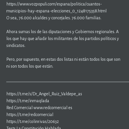
https://www.vozpopuli.com/espana/politica/cuantos-
municipios-hay-espana-elecciones_0_1248175358.html
O sea, 76.000 alcaldes y concejales. 76.000 familias.
Ahora sumas los de las diputaciones y Gobiernos regionales. A
los que hay que añadir los militantes de los partidos políticos y
sindicatos.
Pero, por supuesto, en estas dos listas ni están todos los que son
ni son todos los que están.
____________________________________________________________
https://t.me/s/Dr_Angel_Ruiz_Valdepe_as
https://t.me/inmaqlada
Red Comercial www.redcomercial es
https://t.me/redcomercial
https://t.me/colinrivas/20632
Tests La Constitución Hablada