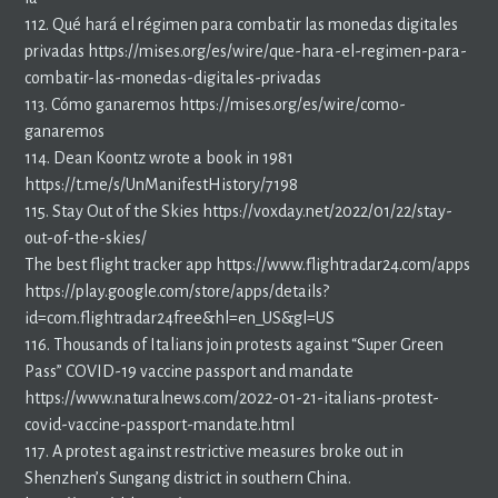
112. Qué hará el régimen para combatir las monedas digitales
privadas https://mises.org/es/wire/que-hara-el-regimen-para-
combatir-las-monedas-digitales-privadas
113. Cómo ganaremos https://mises.org/es/wire/como-
ganaremos
114. Dean Koontz wrote a book in 1981
https://t.me/s/UnManifestHistory/7198
115. Stay Out of the Skies https://voxday.net/2022/01/22/stay-
out-of-the-skies/
The best flight tracker app https://www.flightradar24.com/apps
https://play.google.com/store/apps/details?
id=com.flightradar24free&hl=en_US&gl=US
116. Thousands of Italians join protests against “Super Green
Pass” COVID-19 vaccine passport and mandate
https://www.naturalnews.com/2022-01-21-italians-protest-
covid-vaccine-passport-mandate.html
117. A protest against restrictive measures broke out in
Shenzhen’s Sungang district in southern China.