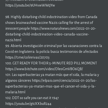
https://youtu.be/9UHvwWWcjYw
98. Highly disturbing child indoctrination video from Canada
shows brainwashed vaccine Nazis calling for the arrest of
innocent people https://www.naturalnews.com/2022-01-20-
disturbing-child-indoctrination-video-canada-vaccine-
nazis.html
99. Abierta investigación criminal por las vacunaciones contra la
Covid en Inglaterra: la policía busca testimonios de afectados
https://t.me/colinrivas/20703
100. GET READY FOR THEIR 5-MINUTE RED PILL MOMENT
https://www.bitchute.com/video/DleoGmVBO6QB/
101. Las superbacterias ya matan más que el sida, la malaria y
algunos cánceres https://elpais.com/ciencia/2022-01-20/las-
superbacterias-ya-matan-mas-que-el-cancer-el-sida-y-la-
malaria.html
102. DDT so safe you can eat it 1947
https://youtu.be/gtcXXbuR244