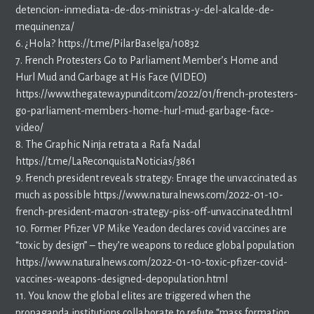
detencion-inmediata-de-dos-ministras-y-del-alcalde-de-
mequinenza/
6. ¿Hola? https://t.me/PilarBaselga/10832
7. French Protesters Go to Parliament Member’s Home and
Hurl Mud and Garbage at His Face (VIDEO)
https://www.thegatewaypundit.com/2022/01/french-protesters-
go-parliament-members-home-hurl-mud-garbage-face-
video/
8. The Graphic Ninja retrata a Rafa Nadal
https://t.me/LaReconquistaNoticias/3861
9. French president reveals strategy: Enrage the unvaccinated as
much as possible https://www.naturalnews.com/2022-01-10-
french-president-macron-strategy-piss-off-unvaccinated.html
10. Former Pfizer VP Mike Yeadon declares covid vaccines are
“toxic by design” – they’re weapons to reduce global population
https://www.naturalnews.com/2022-01-10-toxic-pfizer-covid-
vaccines-weapons-designed-depopulation.html
11. You know the global elites are triggered when the
propaganda institutions collaborate to refute “mass formation