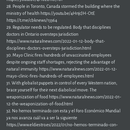
28. People in Toronto, Canada stormed the building where the
ministry of health https://youtu.be/4HnjcJH-OtE
https://t.me/cbknews/13364
29. Regulator needs to be regulated: Body that disciplines
doctors in Ontario oversteps jurisdiction
https://www.naturalnews.com/2022-01-12-body-that-
disciplines-doctors-oversteps-jurisdiction.html
30. Mayo Clinic fires hundreds of unvaccinated employees
despite ongoing staff shortages, rejecting the advantage of
natural immunity https://www.naturalnews.com/2022-01-12-
mayo-clinic-fires-hundreds-of-employees.html
31. With globalist puppets in control of every Western nation,
brace yourself for their next diabolical move: The
weaponization of food https://www.naturalnews.com/2022-01-
12-the-weaponization-of-food.html
32. No hemos terminado con esta y el Foro Económico Mundial
ya nos avanza cuál va a ser la siguiente
https://www.eldiestro.es/2022/01/no-hemos-terminado-con-