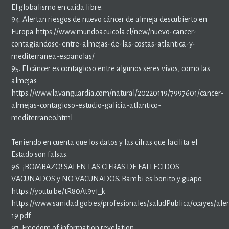
El globalismo en caída libre.
94. Alertan riesgos de nuevo cáncer de almeja descubierto en
Europa https://www.mundoacuicola.cl/new/nuevo-cancer-
contagiandose-entre-almejas-de-las-costas-atlantica-y-
mediterranea-espanolas/
95. El cáncer es contagioso entre algunos seres vivos, como las
almejas
https://www.lavanguardia.com/natural/20220119/7997601/cancer-
almejas-contagioso-estudio-galicia-atlantico-
mediterraneo.html
Teniendo en cuenta que los datos y las cifras que facilita el
Estado son falsas.
96. ¡BOMBAZO! SALEN LAS CIFRAS DE FALLECIDOS
VACUNADOS y NO VACUNADOS. Bambi es bonito y guapo.
https://youtu.be/tR80At9v1_k
https://www.sanidad.gob.es/profesionales/saludPublica/ccayes/al
19.pdf
97. Freedom of information revelation