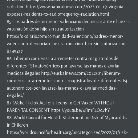
radiation https://www.naturalnews.com/2022-01-19-virginia-
exposes-residents-to-radiofrequency-radiation.html
85. Los padres de un menor valenciano denuncian ante el juez la
vacunación de su hijo sin su autorización
https://okdiario.com/comunidad-valenciana/padres-menor-
valenciano-denuncian-juez-vacunacion-hijo-sin-autorizacion-
8445277
86. Liberum comienza a arremeter contra magistrados de
diferentes TSJ autonómicos por lavarse las manos o avalar
medidas ilegales http://euskalnews.com/2022/01/liberum-
comienza-a-arremeter-contra-magistrados-de-diferentes-tsj-
autonomicos-por-lavarse-las-manos-o-avalar-medidas-
ilegales/
87. Woke TikTok Ad Tells Teens To Get Vaxed WITHOUT
PARENTAL CONSENT https://youtu.be/4IJmF4OdvhY
88. World Council for Health Statement on Risk of Myocarditis
in Children
https://worldcouncilforhealth.org/uncategorized/2022/01/risk-