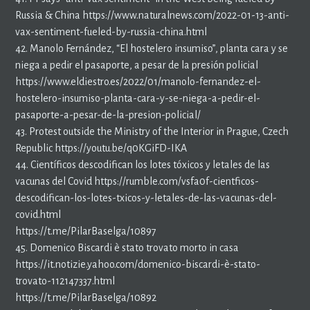
Russia & China https://www.naturalnews.com/2022-01-13-anti-
vax-sentiment-fueled-by-russia-china.html
42. Manolo Fernández, “El hostelero insumiso”, planta cara y se
niega a pedir el pasaporte, a pesar de la presión policial
https://www.eldiestro.es/2022/01/manolo-fernandez-el-
hostelero-insumiso-planta-cara-y-se-niega-a-pedir-el-
pasaporte-a-pesar-de-la-presion-policial/
43. Protest outside the Ministry of the Interior in Prague, Czech
Republic https://youtu.be/q0KGiFD-IKA
44. Científicos descodifican los lotes tóxicos y letales de las
vacunas del Covid https://rumble.com/vsfa0f-cientficos-
descodifican-los-lotes-txicos-y-letales-de-las-vacunas-del-
covid.html
https://t.me/PilarBaselga/10897
45. Domenico Biscardi è stato trovato morto in casa
https://it.notizie.yahoo.com/domenico-biscardi-è-stato-
trovato-112147337.html
https://t.me/PilarBaselga/10892