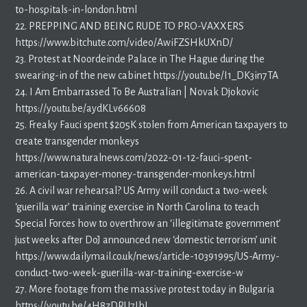
to-hospitals-in-london.html
22. PREPPING AND BEING RUDE TO PRO-VAXXERS
https://www.bitchute.com/video/AwiFZSHkUXnD/
23. Protest at Noordeinde Palace in The Hague during the
swearing-in of the new cabinet https://youtu.be/I1_DK3in7TA
24. I Am Embarrassed To Be Australian | Novak Djokovic
https://youtu.be/aydKLv66608
25. Freaky Fauci spent $205K stolen from American taxpayers to
create transgender monkeys
https://www.naturalnews.com/2022-01-12-fauci-spent-
american-taxpayer-money-transgender-monkeys.html
26. A civil war rehearsal? US Army will conduct a two-week
‘guerilla war’ training exercise in North Carolina to teach
Special Forces how to overthrow an ‘illegitimate government’
just weeks after DoJ announced new ‘domestic terrorism’ unit
https://www.dailymail.co.uk/news/article-10391995/US-Army-
conduct-two-week-guerilla-war-training-exercise-w
27. More footage from the massive protest today in Bulgaria
https://youtu.be/4H8zDRU7IbI