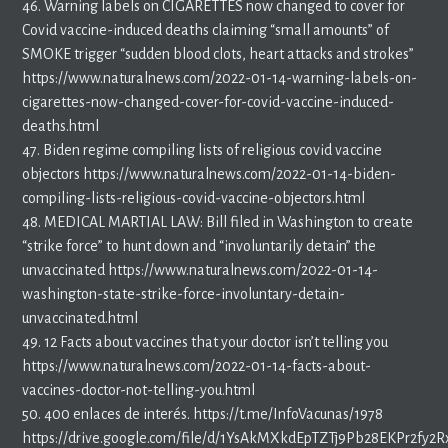
46. Warning labels on CIGARETTES now changed to cover for
Covid vaccine-induced deaths claiming “small amounts” of
SMOKE trigger “sudden blood clots, heart attacks and strokes”
https://www.naturalnews.com/2022-01-14-warning-labels-on-
cigarettes-now-changed-cover-for-covid-vaccine-induced-
deaths.html
47. Biden regime compiling lists of religious covid vaccine
objectors https://www.naturalnews.com/2022-01-14-biden-
compiling-lists-religious-covid-vaccine-objectors.html
48. MEDICAL MARTIAL LAW: Bill filed in Washington to create
“strike force” to hunt down and “involuntarily detain” the
unvaccinated https://www.naturalnews.com/2022-01-14-
washington-state-strike-force-involuntary-detain-
unvaccinated.html
49. 12 Facts about vaccines that your doctor isn’t telling you
https://www.naturalnews.com/2022-01-14-facts-about-
vaccines-doctor-not-telling-you.html
50. 400 enlaces de interés. https://t.me/InfoVacunas/1978
https://drive.google.com/file/d/1YsAkMXkdEpTZTj9Pb28EKPr2fy2R