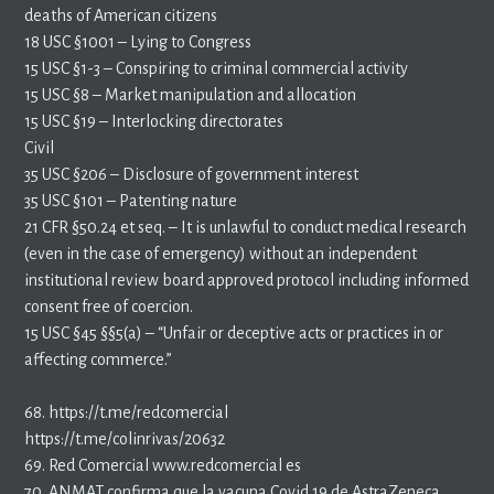
deaths of American citizens
18 USC §1001 – Lying to Congress
15 USC §1-3 – Conspiring to criminal commercial activity
15 USC §8 – Market manipulation and allocation
15 USC §19 – Interlocking directorates
Civil
35 USC §206 – Disclosure of government interest
35 USC §101 – Patenting nature
21 CFR §50.24 et seq. – It is unlawful to conduct medical research
(even in the case of emergency) without an independent
institutional review board approved protocol including informed
consent free of coercion.
15 USC §45 §§5(a) – “Unfair or deceptive acts or practices in or
affecting commerce.”
68. https://t.me/redcomercial
https://t.me/colinrivas/20632
69. Red Comercial www.redcomercial es
70. ANMAT confirma que la vacuna Covid 19 de AstraZeneca