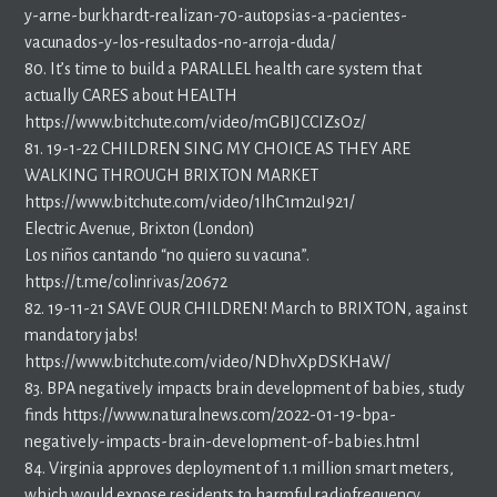
y-arne-burkhardt-realizan-70-autopsias-a-pacientes-
vacunados-y-los-resultados-no-arroja-duda/
80. It’s time to build a PARALLEL health care system that
actually CARES about HEALTH
https://www.bitchute.com/video/mGBIJCCIZsOz/
81. 19-1-22 CHILDREN SING MY CHOICE AS THEY ARE
WALKING THROUGH BRIXTON MARKET
https://www.bitchute.com/video/1lhC1m2uI921/
Electric Avenue, Brixton (London)
Los niños cantando “no quiero su vacuna”.
https://t.me/colinrivas/20672
82. 19-11-21 SAVE OUR CHILDREN! March to BRIXTON, against
mandatory jabs!
https://www.bitchute.com/video/NDhvXpDSKHaW/
83. BPA negatively impacts brain development of babies, study
finds https://www.naturalnews.com/2022-01-19-bpa-
negatively-impacts-brain-development-of-babies.html
84. Virginia approves deployment of 1.1 million smart meters,
which would expose residents to harmful radiofrequency