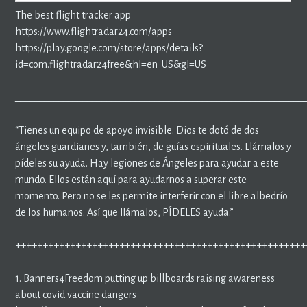
The best flight tracker app
https://www.flightradar24.com/apps
https://play.google.com/store/apps/details?
id=com.flightradar24free&hl=en_US&gl=US
____________________________________________________________
“Tienes un equipo de apoyo invisible. Dios te dotó de dos
ángeles guardianes y, también, de guías espirituales. Llámalos y
pídeles su ayuda. Hay legiones de Ángeles para ayudar a este
mundo. Ellos están aquí para ayudarnos a superar este
momento. Pero no se les permite interferir con el libre albedrío
de los humanos. Así que llámalos, PÍDELES ayuda.”
+++++++++++++++++++++++++++++++++++++++++++++++++++++
1. Banners4Freedom putting up billboards raising awareness
about covid vaccine dangers