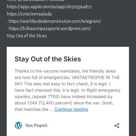
https://apps.apple.com/us/app/id1505364877
https://t.me/inmaqlada
. https://worldwidedemonstration.com/telegram/
. https://bilbaosinpasaporte.wordpress.com/
Stay Out of the Skies