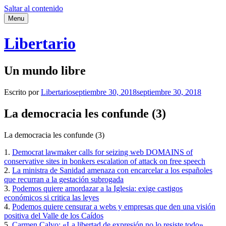
Saltar al contenido
Menu
Libertario
Un mundo libre
Escrito por
Libertario
septiembre 30, 2018
septiembre 30, 2018
La democracia les confunde (3)
La democracia les confunde (3)
1.
Democrat lawmaker calls for seizing web DOMAINS of
conservative sites in bonkers escalation of attack on free speech
2.
La ministra de Sanidad amenaza con encarcelar a los españoles
que recurran a la gestación subrogada
3.
Podemos quiere amordazar a la Iglesia: exige castigos
económicos si critica las leyes
4.
Podemos quiere censurar a webs y empresas que den una visión
positiva del Valle de los Caídos
5.
Carmen Calvo: «La libertad de expresión no lo resiste todo»