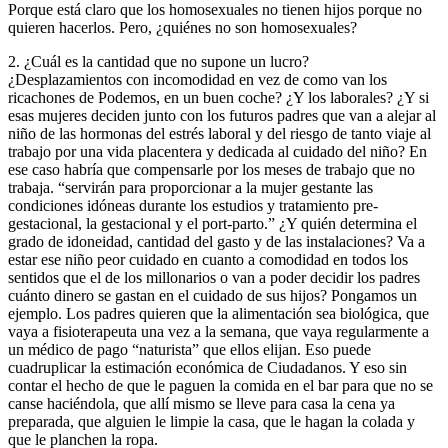
Porque está claro que los homosexuales no tienen hijos porque no
quieren hacerlos. Pero, ¿quiénes no son homosexuales?
2. ¿Cuál es la cantidad que no supone un lucro?
¿Desplazamientos con incomodidad en vez de como van los
ricachones de Podemos, en un buen coche? ¿Y los laborales? ¿Y si
esas mujeres deciden junto con los futuros padres que van a alejar al
niño de las hormonas del estrés laboral y del riesgo de tanto viaje al
trabajo por una vida placentera y dedicada al cuidado del niño? En
ese caso habría que compensarle por los meses de trabajo que no
trabaja. “servirán para proporcionar a la mujer gestante las
condiciones idóneas durante los estudios y tratamiento pre-
gestacional, la gestacional y el port-parto.” ¿Y quién determina el
grado de idoneidad, cantidad del gasto y de las instalaciones? Va a
estar ese niño peor cuidado en cuanto a comodidad en todos los
sentidos que el de los millonarios o van a poder decidir los padres
cuánto dinero se gastan en el cuidado de sus hijos? Pongamos un
ejemplo. Los padres quieren que la alimentación sea biológica, que
vaya a fisioterapeuta una vez a la semana, que vaya regularmente a
un médico de pago “naturista” que ellos elijan. Eso puede
cuadruplicar la estimación económica de Ciudadanos. Y eso sin
contar el hecho de que le paguen la comida en el bar para que no se
canse haciéndola, que allí mismo se lleve para casa la cena ya
preparada, que alguien le limpie la casa, que le hagan la colada y
que le planchen la ropa.