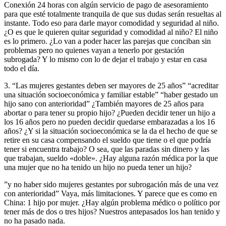
Conexión 24 horas con algún servicio de pago de asesoramiento
para que esté totalmente tranquila de que sus dudas serán resueltas al
instante. Todo eso para darle mayor comodidad y seguridad al niño.
¿O es que le quieren quitar seguridad y comodidad al niño? El niño
es lo primero. ¿Lo van a poder hacer las parejas que conciban sin
problemas pero no quienes vayan a tenerlo por gestación
subrogada? Y lo mismo con lo de dejar el trabajo y estar en casa
todo el día.
3. “Las mujeres gestantes deben ser mayores de 25 años” “acreditar
una situación socioeconómica y familiar estable” “haber gestado un
hijo sano con anterioridad” ¿También mayores de 25 años para
abortar o para tener su propio hijo? ¿Pueden decidir tener un hijo a
los 16 años pero no pueden decidir quedarse embarazadas a los 16
años? ¿Y si la situación socioeconómica se la da el hecho de que se
retire en su casa compensando el sueldo que tiene o el que podría
tener si encuentra trabajo? O sea, que las paradas sin dinero y las
que trabajan, sueldo «doble». ¿Hay alguna razón médica por la que
una mujer que no ha tenido un hijo no pueda tener un hijo?
”y no haber sido mujeres gestantes por subrogación más de una vez
con anterioridad” Vaya, más limitaciones. Y parece que es como en
China: 1 hijo por mujer. ¿Hay algún problema médico o político por
tener más de dos o tres hijos? Nuestros antepasados los han tenido y
no ha pasado nada.