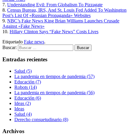
7.
Understanding Evil: From Globalism To Pizzagate
8.
Census Bureau, IRS, And St. Louis Fed Added To Washington
Post’s List Of «Russian Propaganda» Websites
9.
NBC’s Fake News King Brian Williams Launches Crusade
Against «Fake News»
10.
Hillary Clinton Says “Fake News” Costs Lives
Etiquetado
Fake news
.
Buscar:
Entradas recientes
Salud (5)
La pandemia en tiempos de pandemia (57)
Educación (7)
Robots (14)
La pandemia en tiempos de pandemia (56)
Educación (6)
Ideas (2)
Ideas
Salud (4)
Derecho consuetudinario (8)
Archivos