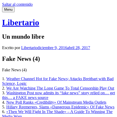
Saltar al contenido
Menu
Libertario
Un mundo libre
Escrito por
Libertario
diciembre 9, 2016
abril 28, 2017
Fake News (4)
Fake News (4)
1.
Weather Channel Hot for Fake News; Attacks Breitbart with Bad
Science, Logic
2.
We Are Watching The Long Game To Total Censorship Play Out
3.
Washington Post now admits its “fake news” story relied on… get
this… a FAKE news source
4.
New Poll Ranks «Credibility» Of Mainstream Media Outlets
5.
Hillary Reemerges, Slams «Dangerous Epidemic» Of Fake News
6.
«Then We Will Fight In The Shade» – A Guide To Winning The
Media Wars