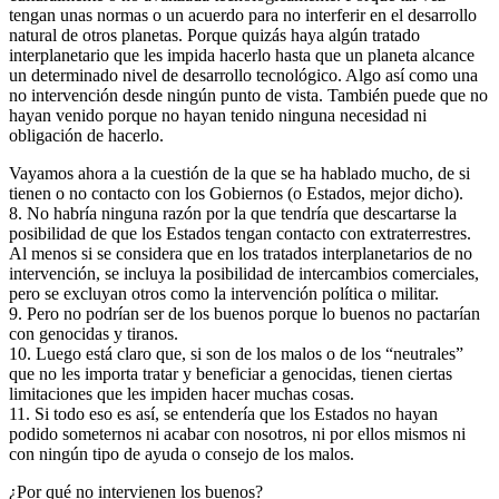
tengan unas normas o un acuerdo para no interferir en el desarrollo
natural de otros planetas. Porque quizás haya algún tratado
interplanetario que les impida hacerlo hasta que un planeta alcance
un determinado nivel de desarrollo tecnológico. Algo así como una
no intervención desde ningún punto de vista. También puede que no
hayan venido porque no hayan tenido ninguna necesidad ni
obligación de hacerlo.
Vayamos ahora a la cuestión de la que se ha hablado mucho, de si
tienen o no contacto con los Gobiernos (o Estados, mejor dicho).
8. No habría ninguna razón por la que tendría que descartarse la
posibilidad de que los Estados tengan contacto con extraterrestres.
Al menos si se considera que en los tratados interplanetarios de no
intervención, se incluya la posibilidad de intercambios comerciales,
pero se excluyan otros como la intervención política o militar.
9. Pero no podrían ser de los buenos porque lo buenos no pactarían
con genocidas y tiranos.
10. Luego está claro que, si son de los malos o de los “neutrales”
que no les importa tratar y beneficiar a genocidas, tienen ciertas
limitaciones que les impiden hacer muchas cosas.
11. Si todo eso es así, se entendería que los Estados no hayan
podido someternos ni acabar con nosotros, ni por ellos mismos ni
con ningún tipo de ayuda o consejo de los malos.
¿Por qué no intervienen los buenos?