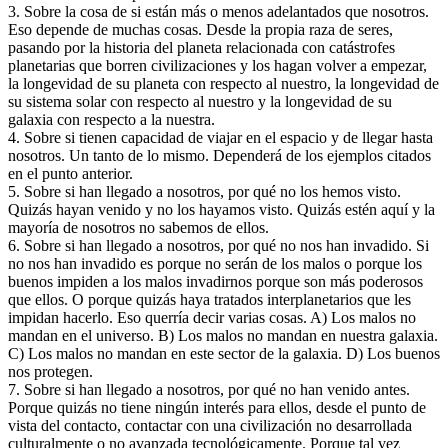
3. Sobre la cosa de si están más o menos adelantados que nosotros.
Eso depende de muchas cosas. Desde la propia raza de seres,
pasando por la historia del planeta relacionada con catástrofes
planetarias que borren civilizaciones y los hagan volver a empezar,
la longevidad de su planeta con respecto al nuestro, la longevidad de
su sistema solar con respecto al nuestro y la longevidad de su
galaxia con respecto a la nuestra.
4. Sobre si tienen capacidad de viajar en el espacio y de llegar hasta
nosotros. Un tanto de lo mismo. Dependerá de los ejemplos citados
en el punto anterior.
5. Sobre si han llegado a nosotros, por qué no los hemos visto.
Quizás hayan venido y no los hayamos visto. Quizás estén aquí y la
mayoría de nosotros no sabemos de ellos.
6. Sobre si han llegado a nosotros, por qué no nos han invadido. Si
no nos han invadido es porque no serán de los malos o porque los
buenos impiden a los malos invadirnos porque son más poderosos
que ellos. O porque quizás haya tratados interplanetarios que les
impidan hacerlo. Eso querría decir varias cosas. A) Los malos no
mandan en el universo. B) Los malos no mandan en nuestra galaxia.
C) Los malos no mandan en este sector de la galaxia. D) Los buenos
nos protegen.
7. Sobre si han llegado a nosotros, por qué no han venido antes.
Porque quizás no tiene ningún interés para ellos, desde el punto de
vista del contacto, contactar con una civilización no desarrollada
culturalmente o no avanzada tecnológicamente. Porque tal vez