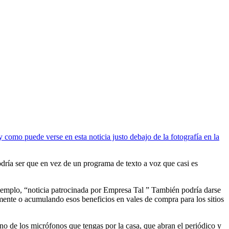
y como puede verse en esta noticia justo debajo de la fotografía en la
odría ser que en vez de un programa de texto a voz que casi es
r ejemplo, “noticia patrocinada por Empresa Tal ” También podría darse
amente o acumulando esos beneficios en vales de compra para los sitios
uno de los micrófonos que tengas por la casa, que abran el periódico y