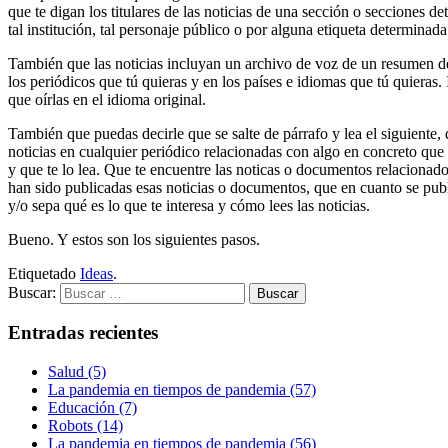
que te digan los titulares de las noticias de una sección o secciones de
tal institución, tal personaje público o por alguna etiqueta determinad
También que las noticias incluyan un archivo de voz de un resumen de 
los periódicos que tú quieras y en los países e idiomas que tú quieras
que oírlas en el idioma original.
También que puedas decirle que se salte de párrafo y lea el siguiente,
noticias en cualquier periódico relacionadas con algo en concreto que di
y que te lo lea. Que te encuentre las noticas o documentos relacionados
han sido publicadas esas noticias o documentos, que en cuanto se publ
y/o sepa qué es lo que te interesa y cómo lees las noticias.
Bueno. Y estos son los siguientes pasos.
Etiquetado
Ideas
.
Buscar:
Entradas recientes
Salud (5)
La pandemia en tiempos de pandemia (57)
Educación (7)
Robots (14)
La pandemia en tiempos de pandemia (56)