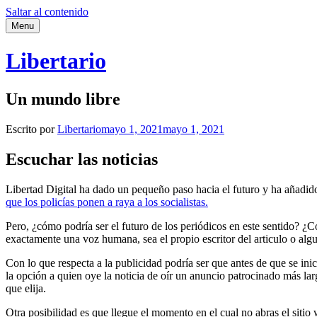
Saltar al contenido
Menu
Libertario
Un mundo libre
Escrito por
Libertario
mayo 1, 2021
mayo 1, 2021
Escuchar las noticias
Libertad Digital ha dado un pequeño paso hacia el futuro y ha añadido 
que los policías ponen a raya a los socialistas.
Pero, ¿cómo podría ser el futuro de los periódicos en este sentido? ¿C
exactamente una voz humana, sea el propio escritor del articulo o algu
Con lo que respecta a la publicidad podría ser que antes de que se ini
la opción a quien oye la noticia de oír un anuncio patrocinado más la
que elija.
Otra posibilidad es que llegue el momento en el cual no abras el sitio