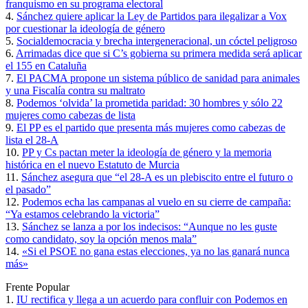
franquismo en su programa electoral
4.
Sánchez quiere aplicar la Ley de Partidos para ilegalizar a Vox
por cuestionar la ideología de género
5.
Socialdemocracia y brecha intergeneracional, un cóctel peligroso
6.
Arrimadas dice que si C’s gobierna su primera medida será aplicar
el 155 en Cataluña
7.
El PACMA propone un sistema público de sanidad para animales
y una Fiscalía contra su maltrato
8.
Podemos ‘olvida’ la prometida paridad: 30 hombres y sólo 22
mujeres como cabezas de lista
9.
El PP es el partido que presenta más mujeres como cabezas de
lista el 28-A
10.
PP y Cs pactan meter la ideología de género y la memoria
histórica en el nuevo Estatuto de Murcia
11.
Sánchez asegura que “el 28-A es un plebiscito entre el futuro o
el pasado”
12.
Podemos echa las campanas al vuelo en su cierre de campaña:
“Ya estamos celebrando la victoria”
13.
Sánchez se lanza a por los indecisos: “Aunque no les guste
como candidato, soy la opción menos mala”
14.
«Si el PSOE no gana estas elecciones, ya no las ganará nunca
más»
Frente Popular
1.
IU rectifica y llega a un acuerdo para confluir con Podemos en