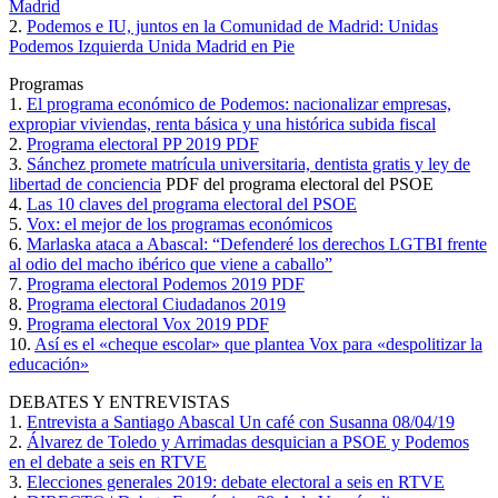
Madrid
2.
Podemos e IU, juntos en la Comunidad de Madrid: Unidas
Podemos Izquierda Unida Madrid en Pie
Programas
1.
El programa económico de Podemos: nacionalizar empresas,
expropiar viviendas, renta básica y una histórica subida fiscal
2.
Programa electoral PP 2019 PDF
3.
Sánchez promete matrícula universitaria, dentista gratis y ley de
libertad de conciencia
PDF del programa electoral del PSOE
4.
Las 10 claves del programa electoral del PSOE
5.
Vox: el mejor de los programas económicos
6.
Marlaska ataca a Abascal: “Defenderé los derechos LGTBI frente
al odio del macho ibérico que viene a caballo”
7.
Programa electoral Podemos 2019 PDF
8.
Programa electoral Ciudadanos 2019
9.
Programa electoral Vox 2019 PDF
10.
Así es el «cheque escolar» que plantea Vox para «despolitizar la
educación»
DEBATES Y ENTREVISTAS
1.
Entrevista a Santiago Abascal Un café con Susanna 08/04/19
2.
Álvarez de Toledo y Arrimadas desquician a PSOE y Podemos
en el debate a seis en RTVE
3.
Elecciones generales 2019: debate electoral a seis en RTVE