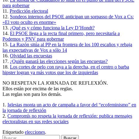
para gobernar
11.
Predicción electoral
12.
Sondeos internos del PSOE anticipan un sorpasso de Vox a Cs:
«El voto oculto es enorme»
13.
¿Qué es y cómo funciona la Ley D’Hondt?
14.
El PSOE llega a la recta final primero, pero necesitaría a
Podemos y PNV para gobernar
15.
La Razón sitúa al PP en la frontera de los 100 escaños y rebaja
las expectativas de Vox a sólo 14
16.
Olvidad las encuestas
17.
¿Quién ganará las elecciones según las encuestas?
18.
Los cortes de pelo con raya a la derecha, en el centro o barba
hipster logran ya más votos que los de izquierdas
NO RESPETAN LA JORNADA DE REFLEXIÓN.
Ellos están por encima de las reglas.
Las reglas son para los demás.
1.
Iglesias monta un acto de campaña a favor del “ecofeminismo” en
la jornada de reflexión
2.
Compromís no respeta la jornada de reflexión: publica mensajes
electoralistas en sus redes sociales
Etiquetado
elecciones
.
Buscar: