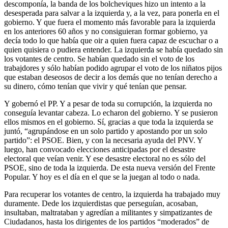
descomponía, la banda de los bolcheviques hizo un intento a la
desesperada para salvar a la izquierda y, a la vez, para ponerla en el
gobierno. Y que fuera el momento más favorable para la izquierda
en los anteriores 60 años y no consiguieran formar gobierno, ya
decía todo lo que había que oir a quien fuera capaz de escuchar o a
quien quisiera o pudiera entender. La izquierda se había quedado sin
los votantes de centro. Se habían quedado sin el voto de los
trabajdores y sólo habían podido agrupar el voto de los niñatos pijos
que estaban deseosos de decir a los demás que no tenían derecho a
su dinero, cómo tenían que vivir y qué tenían que pensar.
Y gobernó el PP. Y a pesar de toda su corrupción, la izquierda no
conseguía levantar cabeza. Lo echaron del gobierno. Y se pusieron
ellos mismos en el gobierno. Sí, gracias a que toda la izquierda se
juntó, “agrupándose en un solo partido y apostando por un solo
partido”: el PSOE. Bien, y con la necesaria ayuda del PNV. Y
luego, han convocado elecciones anticipadas por el desastre
electoral que veían venir. Y ese desastre electoral no es sólo del
PSOE, sino de toda la izquierda. De esta nueva versión del Frente
Popular. Y hoy es el día en el que se la juegan al todo o nada.
Para recuperar los votantes de centro, la izquierda ha trabajado muy
duramente. Dede los izquierdistas que perseguían, acosaban,
insultaban, maltrataban y agredían a militantes y simpatizantes de
Ciudadanos, hasta los dirigentes de los partidos “moderados” de