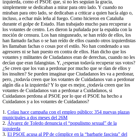
izquierda, como el PSOE que, si no les seguían la gracia,
simplemente se dedicaban a mirar para otro lado. Y cuando no
miraban para otro lado, se dedicaban a criticar a quien hacía algo o,
incluso, a echar más leña al fuego. Como hicieron en Cataluña
durante el golpe de Estado. Han trabajado mucho para recuperar a
los votantes de centro. Les dieron la puñalada por la espalda con la
moción de censura. Los han ninguneado, se han reído de ellos, los
han llamado fachas o se han reído de ellos cuando otros izquierdistas
les llamaban fachas o cosas por el estilo. No han condenado a sus
agresores ni se han puesto en contra de ellos. Han dicho que los
votantes y militantes de Ciudadanos eran de derechas, cuando no les
decían que eran falangistas. Y, ¿esperan todavía recuperar sus votos?
¿Se creen que los van a perdonar por mucho que se rían de ellos y
los insulten? Se pueden imaginar que Ciudadanos les va a perdonar,
pero, ¿todavía creen que los votantes de Cuidadanos van a perdonar
algún día a la izquierda? Y lo que es mejor, ¿todavía creen que los
votantes de Cuidadanos van a perdonar a Cuidadanos, si
Cuidadanos perdona al PSOE por lo que el PSOE ha hecho a
Cuidadanos y a los votantes de Cuidadanos?
1.
Colau hace campaña con el empleo público: 354 nuevas plazas
municipales a dos meses del 26M
2.
Álvarez de Toledo denuncia el “populismo sexual” de la
izquierda
3.
El PSOE acusa al PP de cómplice en la “barbarie fascista” del