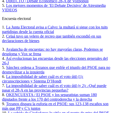
4.
DIRECTO | Debate Económico 28-A de Vozpópuli
5.
Los mejores momentos de ‘El Debate Decisivo’ de Atresmedia
VIDEOS
Encuesta electoral
1.
La Junta Electoral avisa a Calvo: la multará si sigue con los tuits
partidistas desde la cuenta oficial
2.
Celaá tuvo un velero de recreo que también escondió en sus
declaraciones de bienes
3.
Avalancha de encuestas: no hay mayorías claras, Podemos se
desploma y Vox se frena
4.
Así evolucionan las encuestas desde las elecciones generales del
26-J
5.
Sánchez ordena a Tezanos que enfríe el triunfo del PSOE para no
desmovilizar a la izquierda
6.
La imposibilidad de saber cuál es el voto útil (1):
circunscripciones y Sistema D’Hondt
7.
La imposibilidad de saber cuál es el voto útil (y 2): ¿Qué puede
pasar el 28-A en las provincias pequeñas?
8.
OKENCUESTA / El PSOE y los separatistas suman 180
diputados frente a los 170 del centroderecha y la derecha
9.
Tezanos dispara la euforia en el PSOE: sus 123-138 escaños son
más que PP y C’s juntos
10.
La subida de Ciudadanos lo sitúa en el punto de mira del PSOE