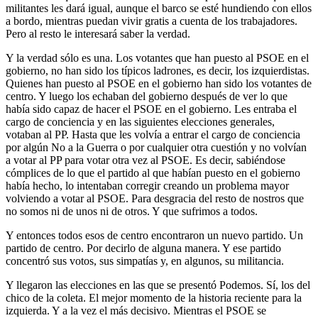
militantes les dará igual, aunque el barco se esté hundiendo con ellos
a bordo, mientras puedan vivir gratis a cuenta de los trabajadores.
Pero al resto le interesará saber la verdad.
Y la verdad sólo es una. Los votantes que han puesto al PSOE en el
gobierno, no han sido los típicos ladrones, es decir, los izquierdistas.
Quienes han puesto al PSOE en el gobierno han sido los votantes de
centro. Y luego los echaban del gobierno después de ver lo que
había sido capaz de hacer el PSOE en el gobierno. Les entraba el
cargo de conciencia y en las siguientes elecciones generales,
votaban al PP. Hasta que les volvía a entrar el cargo de conciencia
por algún No a la Guerra o por cualquier otra cuestión y no volvían
a votar al PP para votar otra vez al PSOE. Es decir, sabiéndose
cómplices de lo que el partido al que habían puesto en el gobierno
había hecho, lo intentaban corregir creando un problema mayor
volviendo a votar al PSOE. Para desgracia del resto de nostros que
no somos ni de unos ni de otros. Y que sufrimos a todos.
Y entonces todos esos de centro encontraron un nuevo partido. Un
partido de centro. Por decirlo de alguna manera. Y ese partido
concentró sus votos, sus simpatías y, en algunos, su militancia.
Y llegaron las elecciones en las que se presentó Podemos. Sí, los del
chico de la coleta. El mejor momento de la historia reciente para la
izquierda. Y a la vez el más decisivo. Mientras el PSOE se