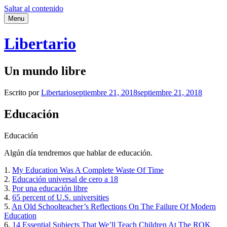
Saltar al contenido
Menu
Libertario
Un mundo libre
Escrito por
Libertario
septiembre 21, 2018
septiembre 21, 2018
Educación
Educación
Algún día tendremos que hablar de educación.
1.
My Education Was A Complete Waste Of Time
2.
Educación universal de cero a 18
3.
Por una educación libre
4.
65 percent of U.S. universities
5.
An Old Schoolteacher’s Reflections On The Failure Of Modern
Education
6.
14 Essential Subjects That We’ll Teach Children At The ROK