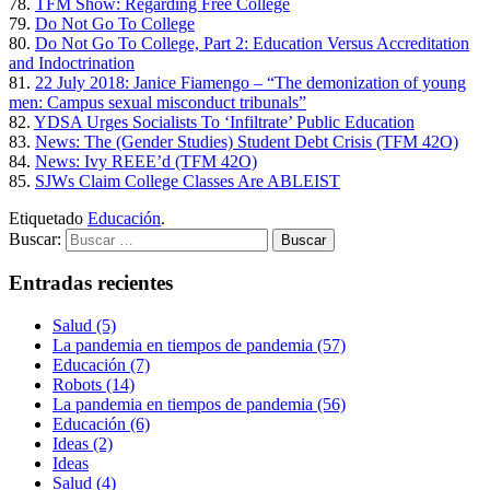
78.
TFM Show: Regarding Free College
79.
Do Not Go To College
80.
Do Not Go To College, Part 2: Education Versus Accreditation
and Indoctrination
81.
22 July 2018: Janice Fiamengo – “The demonization of young
men: Campus sexual misconduct tribunals”
82.
YDSA Urges Socialists To ‘Infiltrate’ Public Education
83.
News: The (Gender Studies) Student Debt Crisis (TFM 42O)
84.
News: Ivy REEE’d (TFM 42O)
85.
SJWs Claim College Classes Are ABLEIST
Etiquetado
Educación
.
Buscar:
Entradas recientes
Salud (5)
La pandemia en tiempos de pandemia (57)
Educación (7)
Robots (14)
La pandemia en tiempos de pandemia (56)
Educación (6)
Ideas (2)
Ideas
Salud (4)