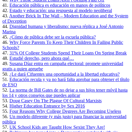
41.
Educación pública es educación en manos de políticos
42.
Estado y educación: una respuesta al modelo neoliberal
43.
Another Brick In The Wall – Modern Education and the System
of Deception
44.
Dignidad humana y liberalismo: nueva réplica a José Antonio
Marina
45.
¿Cómo de pública debe ser la escuela pública?
46.
Why Force Parents To Keep Their Children In Failing Public
Schools?
47.
31% Of College Students Spend Their Loans On Spring Break
48.
Estudié derecho, pero ahora qué…
49.
Susana Díaz entra en campaña electoral: promete universidad
gratis a quien apruebe
50.
¿Le dará Cifuentes una oportunidad a la libertad educativa?
51.
Educación recula y ya no hará falta aprobar para obtener el título
de ESO
52.
La norma de Bill Gates de no dejar a sus hijos tener móvil hasta
los 14 y otros consejos que puedes aplicar
53.
Doug Casey On The Plague Of Cultural Marxists
54.
Higher Education Entrance by Sex 2016
55.
Four Reasons Why College Degrees Are Becoming Useless
56.
Un modelo diferente (y más justo) para financiar la universidad
pública
57.
UK School Kids are Taught How Sexist They Are!