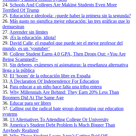
24.
Schools And Colleges Are Making Students Even More
Terrified Of Trump
25.
Educación e ideología: ¿puede haber la primera sin la segunda?
26.
Más gasto no significa mejor educación: las tres gráficas que lo
demuestran
27.
Aprender sin límites
28.
¡Es la educación, idiota!
29.
David Calle, el español que puede ser el mejor profesor del
mundo, es un ‘youtuber’
30.
College Student Earns 4.0 GPA, Then Drops Out: «You Are
Being Scammed!»
31.
Sin deberes, exámenes ni asignaturas: la enseñanza alternativa
llega a la pública
32.
El ‘boom’ de la educación libre en España
33.
A Declaration Of Independence For Education
34.
Para educar a un niño hace falta una tribu entera
35.
Why Millennials Are Behind: They Earn 20% Less Than
Boomers Did At The Same Age
36.
Educar para ser libres
37.
Calling out the radical hate group dominating our education
systems
38.
13 Alternatives To Attending College Or University
39.
America’s Student Debt Problem Is Much Bigger Than
Anybody Realized
40.
Why Those Student Loans Aren’t Getting Paid Off