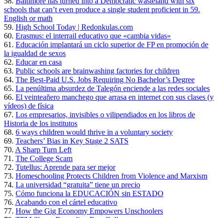
58.
Baltimore has turned into a Democratic wasteland with six
schools that can’t even produce a single student proficient in 59.
English or math
59.
High School Today | Redonkulas.com
60.
Erasmus: el interrail educativo que «cambia vidas»
61.
Educación implantará un ciclo superior de FP en promoción de
la igualdad de sexos
62.
Educar en casa
63.
Public schools are brainwashing factories for children
64.
The Best-Paid U.S. Jobs Requiring No Bachelor’s Degree
65.
La penúltima absurdez de Talegón enciende a las redes sociales
66.
El veinteañero manchego que arrasa en internet con sus clases (y
vídeos) de física
67.
Los empresarios, invisibles o vilipendiados en los libros de
Historia de los institutos
68.
6 ways children would thrive in a voluntary society
69.
Teachers’ Bias in Key Stage 2 SATS
70.
A Sharp Turn Left
71.
The College Scam
72.
Tutellus: Aprende para ser mejor
73.
Homeschooling Protects Children from Violence and Marxism
74.
La universidad “gratuita” tiene un precio
75.
Cómo funciona la EDUCACIÓN sin ESTADO
76.
Acabando con el cártel educativo
77.
How the Gig Economy Empowers Unschoolers