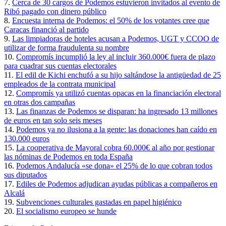
7.
Cerca de 30 cargos de Podemos estuvieron invitados al evento de
Ribó pagado con dinero público
8.
Encuesta interna de Podemos: el 50% de los votantes cree que
Caracas financió al partido
9.
Las limpiadoras de hoteles acusan a Podemos, UGT y CCOO de
utilizar de forma fraudulenta su nombre
10.
Compromís incumplió la ley al incluir 360.000€ fuera de plazo
para cuadrar sus cuentas electorales
11.
El edil de Kichi enchufó a su hijo saltándose la antigüedad de 25
empleados de la contrata municipal
12.
Compromís ya utilizó cuentas opacas en la financiación electoral
en otras dos campañas
13.
Las finanzas de Podemos se disparan: ha ingresado 13 millones
de euros en tan solo seis meses
14.
Podemos ya no ilusiona a la gente: las donaciones han caído en
130.000 euros
15.
La cooperativa de Mayoral cobra 60.000€ al año por gestionar
las nóminas de Podemos en toda España
16.
Podemos Andalucía «se dona» el 25% de lo que cobran todos
sus diputados
17.
Ediles de Podemos adjudican ayudas públicas a compañeros en
Alcalá
19.
Subvenciones culturales gastadas en papel higiénico
20.
El socialismo europeo se hunde