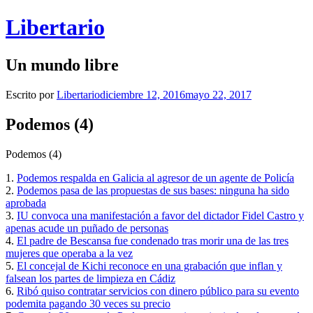
Saltar
Libertario
al
contenido
Un mundo libre
Escrito por
Libertario
diciembre 12, 2016
mayo 22, 2017
Podemos (4)
Podemos (4)
1.
Podemos respalda en Galicia al agresor de un agente de Policía
2.
Podemos pasa de las propuestas de sus bases: ninguna ha sido
aprobada
3.
IU convoca una manifestación a favor del dictador Fidel Castro y
apenas acude un puñado de personas
4.
El padre de Bescansa fue condenado tras morir una de las tres
mujeres que operaba a la vez
5.
El concejal de Kichi reconoce en una grabación que inflan y
falsean los partes de limpieza en Cádiz
6.
Ribó quiso contratar servicios con dinero público para su evento
podemita pagando 30 veces su precio