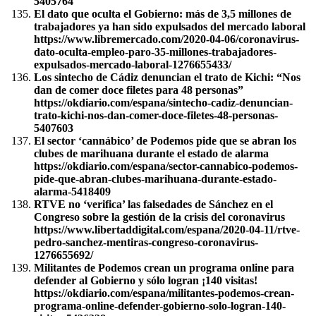
5405764
El dato que oculta el Gobierno: más de 3,5 millones de
trabajadores ya han sido expulsados del mercado laboral
https://www.libremercado.com/2020-04-06/coronavirus-
dato-oculta-empleo-paro-35-millones-trabajadores-
expulsados-mercado-laboral-1276655433/
Los sintecho de Cádiz denuncian el trato de Kichi: “Nos
dan de comer doce filetes para 48 personas”
https://okdiario.com/espana/sintecho-cadiz-denuncian-
trato-kichi-nos-dan-comer-doce-filetes-48-personas-
5407603
El sector ‘cannábico’ de Podemos pide que se abran los
clubes de marihuana durante el estado de alarma
https://okdiario.com/espana/sector-cannabico-podemos-
pide-que-abran-clubes-marihuana-durante-estado-
alarma-5418409
RTVE no ‘verifica’ las falsedades de Sánchez en el
Congreso sobre la gestión de la crisis del coronavirus
https://www.libertaddigital.com/espana/2020-04-11/rtve-
pedro-sanchez-mentiras-congreso-coronavirus-
1276655692/
Militantes de Podemos crean un programa online para
defender al Gobierno y sólo logran ¡140 visitas!
https://okdiario.com/espana/militantes-podemos-crean-
programa-online-defender-gobierno-solo-logran-140-