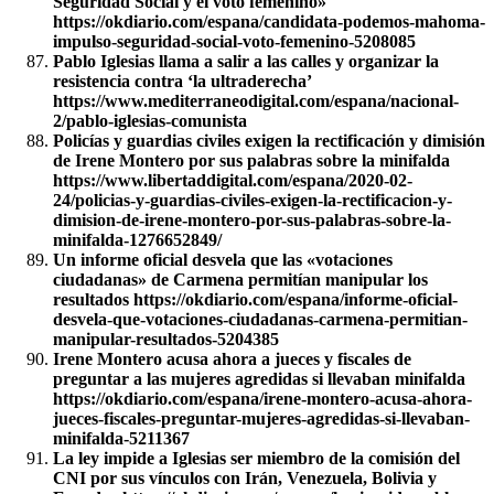
Seguridad Social y el voto femenino»
https://okdiario.com/espana/candidata-podemos-mahoma-
impulso-seguridad-social-voto-femenino-5208085
Pablo Iglesias llama a salir a las calles y organizar la
resistencia contra ‘la ultraderecha’
https://www.mediterraneodigital.com/espana/nacional-
2/pablo-iglesias-comunista
Policías y guardias civiles exigen la rectificación y dimisión
de Irene Montero por sus palabras sobre la minifalda
https://www.libertaddigital.com/espana/2020-02-
24/policias-y-guardias-civiles-exigen-la-rectificacion-y-
dimision-de-irene-montero-por-sus-palabras-sobre-la-
minifalda-1276652849/
Un informe oficial desvela que las «votaciones
ciudadanas» de Carmena permitían manipular los
resultados https://okdiario.com/espana/informe-oficial-
desvela-que-votaciones-ciudadanas-carmena-permitian-
manipular-resultados-5204385
Irene Montero acusa ahora a jueces y fiscales de
preguntar a las mujeres agredidas si llevaban minifalda
https://okdiario.com/espana/irene-montero-acusa-ahora-
jueces-fiscales-preguntar-mujeres-agredidas-si-llevaban-
minifalda-5211367
La ley impide a Iglesias ser miembro de la comisión del
CNI por sus vínculos con Irán, Venezuela, Bolivia y