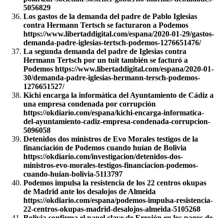
5056829
Los gastos de la demanda del padre de Pablo Iglesias
contra Hermann Tertsch se facturaron a Podemos
https://www.libertaddigital.com/espana/2020-01-29/gastos-
demanda-padre-iglesias-tertsch-podemos-1276651476/
La segunda demanda del padre de Iglesias contra
Hermann Tertsch por un tuit también se facturó a
Podemos https://www.libertaddigital.com/espana/2020-01-
30/demanda-padre-iglesias-hermann-tersch-podemos-
1276651527/
Kichi encarga la informática del Ayuntamiento de Cádiz a
una empresa condenada por corrupción
https://okdiario.com/espana/kichi-encarga-informatica-
del-ayuntamiento-cadiz-empresa-condenada-corrupcion-
5096058
Detenidos dos ministros de Evo Morales testigos de la
financiación de Podemos cuando huían de Bolivia
https://okdiario.com/investigacion/detenidos-dos-
ministros-evo-morales-testigos-financiacion-podemos-
cuando-huian-bolivia-5113797
Podemos impulsa la resistencia de los 22 centros okupas
de Madrid ante los desalojos de Almeida
https://okdiario.com/espana/podemos-impulsa-resistencia-
22-centros-okupas-madrid-desalojos-almeida-5105268
Bolivia confirma el papel clave de Errejón en los pagos de