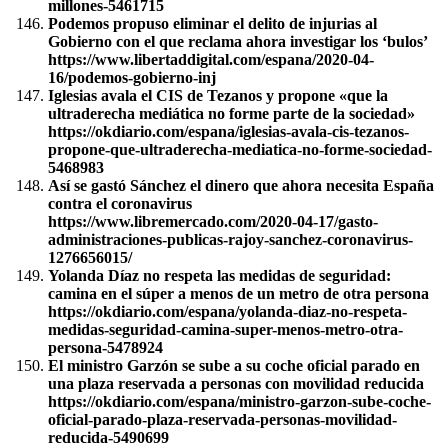
millones-5461715
Podemos propuso eliminar el delito de injurias al
Gobierno con el que reclama ahora investigar los ‘bulos’
https://www.libertaddigital.com/espana/2020-04-
16/podemos-gobierno-inj
Iglesias avala el CIS de Tezanos y propone «que la
ultraderecha mediática no forme parte de la sociedad»
https://okdiario.com/espana/iglesias-avala-cis-tezanos-
propone-que-ultraderecha-mediatica-no-forme-sociedad-
5468983
Así se gastó Sánchez el dinero que ahora necesita España
contra el coronavirus
https://www.libremercado.com/2020-04-17/gasto-
administraciones-publicas-rajoy-sanchez-coronavirus-
1276656015/
Yolanda Díaz no respeta las medidas de seguridad:
camina en el súper a menos de un metro de otra persona
https://okdiario.com/espana/yolanda-diaz-no-respeta-
medidas-seguridad-camina-super-menos-metro-otra-
persona-5478924
El ministro Garzón se sube a su coche oficial parado en
una plaza reservada a personas con movilidad reducida
https://okdiario.com/espana/ministro-garzon-sube-coche-
oficial-parado-plaza-reservada-personas-movilidad-
reducida-5490699