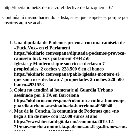
.http://libertario.net/8-de-marzo-el-declive-de-la-izquierda-6/
Continúa tú mismo haciendo la lista, si es que te apetece, porque por
nosotros aquí se acaba.
Una diputada de Podemos provoca con una camiseta de
«Fuck Vox» en el Parlament
https://okdiario.com/espana/diputada-podemos-provoca-
camiseta-fuck-vox-parlament-4944250
Iglesias y Montero sí que son ricos: declaran 7
propiedades, 2 coches y 228.500 € en el banco
https://okdiario.com/espana/pablo-iglesias-montero-si-
que-son-ricos-declaran-7-propiedades-2-coches-228-500-
banco-4931553
Colau no acudirá al homenaje al Guardia Urbano
asesinado por ETA en Barcelona
https://okdiario.com/espana/colau-no-acudira-homenaje-
guardia-urbano-asesinado-eta-barcelona-4950940
Mae de la Concha, la comunista de Podemos que «no
llega a fin de mes» con 82.000 euros al año
https://www.libertaddigital.com/economia/2019-12-
21/mae-concha-comunista-podemos-no-llega-fin-mes-con-