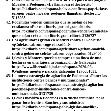
Morales a Podemos: «Le llamaban el doctorcito”
https://okdiario.com/espana/bolivia-confirma-papel-clave-
errejon-pagos-morales-podemos-llamaban-doctorcito-
5116085
Podemitas venden camisetas que se mofan de los
cristianos: «Por mi clítoris, por mi gran clítoris»
https://okdiario.com/espana/podemitas-venden-camisetas-
que-mofan-cristianos-clitoris-gran-clitoris-5126727
Los agricultores gritan en Madrid contra el Gobierno:
«¡Coletas, cabrón, coge el azadón!»
https://okdiario.com/espana/agricultores-gritan-madrid-
contra-gobierno-coletas-cabron-coge-azadon-5129405
Iglesias y Montero querían comprar una finca de una
hectárea en una lujosa urbanización de Galapagar
https://www.libertaddigital.com/espana/2020-02-
05/iglesias-montero-parcela-galapagar-1276651833/
La nueva estrategia de agitación de Podemos: «Poner las
instituciones contra bancos y multinacionales”
https://okdiario.com/espana/nueva-estrategia-agitacion-
podemos-poner-instituciones-contra-bancos-
multinacionales-5131739
Iglesias moviliza a Podemos en la ‘lucha feminista’ para
ganar foco frente a Sánchez y sus ministros
https://okdiario.com/espana/pablo-iglesias-moviliza-