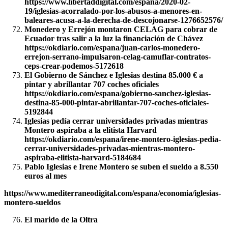
https://www.libertaddigital.com/espana/2020-02-
19/iglesias-acorralado-por-los-abusos-a-menores-en-
baleares-acusa-a-la-derecha-de-descojonarse-1276652576/
Monedero y Errejón montaron CELAG para cobrar de
Ecuador tras salir a la luz la financiación de Chávez
https://okdiario.com/espana/juan-carlos-monedero-
errejon-serrano-impulsaron-celag-camuflar-contratos-
ceps-crear-podemos-5172618
El Gobierno de Sánchez e Iglesias destina 85.000 € a
pintar y abrillantar 707 coches oficiales
https://okdiario.com/espana/gobierno-sanchez-iglesias-
destina-85-000-pintar-abrillantar-707-coches-oficiales-
5192844
Iglesias pedía cerrar universidades privadas mientras
Montero aspiraba a la elitista Harvard
https://okdiario.com/espana/irene-montero-iglesias-pedia-
cerrar-universidades-privadas-mientras-montero-
aspiraba-elitista-harvard-5184684
Pablo Iglesias e Irene Montero se suben el sueldo a 8.550
euros al mes
https://www.mediterraneodigital.com/espana/economia/iglesias-
montero-sueldos
El marido de la Oltra