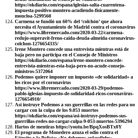
https://okdiario.com/espana/iglesias-salta-cuarentena-
impuesta-positivo-montero-acudiendo-fisicamente-
moncloa-5299560
Carmena se fundió un 60% del ‘colchón’ que ahora
necesita el Ayuntamiento de Madrid contra el coronavirus
https://www.libremercado.com/2020-03-22/carmena-
redujo-superavit-freno-caida-deuda-almeida-coronavirus-
colchon-1276654335/
Irene Montero concede una entrevista mientras está de
baja pero no participa en el Consejo de Ministros
https://okdiario.com/espana/irene-montero-concede-
entrevista-mientras-esta-baja-pero-no-acude-consejo-
ministros-5372064
Podemos quiere imponer un impuesto «de solidaridad» a
los ricos por el coronavirus
https://www.libremercado.com/2020-03-29/podemos-
pablo-iglesias-impuesto-de-solidaridad-ricos-coronavirus-
1276654910/
Así instruye Podemos a sus guerrillas en las redes para no
cargar con la culpa de los 9.053 muertos
https://okdiario.com/espana/asi-instruye-podemos-sus-
guerrillas-redes-no-cargar-culpa-9-053-muertos-5396294
Hartos de mentiras https://youtu.be/BpqXosBTx0Y
El programa de Monedero azuza el odio contra el
Ejército y la Policía: «No debemos aplaudirles»