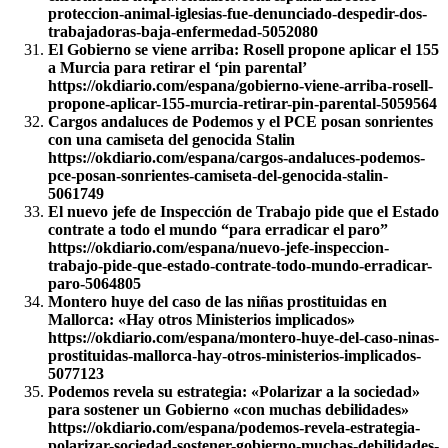
proteccion-animal-iglesias-fue-denunciado-despedir-dos-
trabajadoras-baja-enfermedad-5052080
El Gobierno se viene arriba: Rosell propone aplicar el 155
a Murcia para retirar el ‘pin parental’
https://okdiario.com/espana/gobierno-viene-arriba-rosell-
propone-aplicar-155-murcia-retirar-pin-parental-5059564
Cargos andaluces de Podemos y el PCE posan sonrientes
con una camiseta del genocida Stalin
https://okdiario.com/espana/cargos-andaluces-podemos-
pce-posan-sonrientes-camiseta-del-genocida-stalin-
5061749
El nuevo jefe de Inspección de Trabajo pide que el Estado
contrate a todo el mundo “para erradicar el paro”
https://okdiario.com/espana/nuevo-jefe-inspeccion-
trabajo-pide-que-estado-contrate-todo-mundo-erradicar-
paro-5064805
Montero huye del caso de las niñas prostituidas en
Mallorca: «Hay otros Ministerios implicados»
https://okdiario.com/espana/montero-huye-del-caso-ninas-
prostituidas-mallorca-hay-otros-ministerios-implicados-
5077123
Podemos revela su estrategia: «Polarizar a la sociedad»
para sostener un Gobierno «con muchas debilidades»
https://okdiario.com/espana/podemos-revela-estrategia-
polarizar-sociedad-sostener-gobierno-muchas-debilidades-