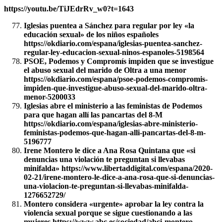
https://youtu.be/TiJEdrRv_w0?t=1643
Iglesias puentea a Sánchez para regular por ley «la
educación sexual» de los niños españoles
https://okdiario.com/espana/iglesias-puentea-sanchez-
regular-ley-educacion-sexual-ninos-espanoles-5198564
PSOE, Podemos y Compromís impiden que se investigue
el abuso sexual del marido de Oltra a una menor
https://okdiario.com/espana/psoe-podemos-compromis-
impiden-que-investigue-abuso-sexual-del-marido-oltra-
menor-5200033
Iglesias abre el ministerio a las feministas de Podemos
para que hagan allí las pancartas del 8-M
https://okdiario.com/espana/iglesias-abre-ministerio-
feministas-podemos-que-hagan-alli-pancartas-del-8-m-
5196777
Irene Montero le dice a Ana Rosa Quintana que «si
denuncias una violación te preguntan si llevabas
minifalda» https://www.libertaddigital.com/espana/2020-
02-21/irene-montero-le-dice-a-ana-rosa-que-si-denuncias-
una-violacion-te-preguntan-si-llevabas-minifalda-
1276652729/
Montero considera «urgente» aprobar la ley contra la
violencia sexual porque se sigue cuestionando a las
mujeres https://www.abc.es/sociedad/abci-montero-