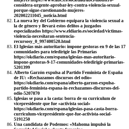
considera-urgente-aprobar-ley-contra-violencia-sexual-
porque-sigue-cuestionando-mujeres-
202002211045_noticia.html
La nueva ley del Gobierno equipara la violencia sexual a
la de género y llevará estos delitos a juzgados
especializados https://www.eldiario.es/sociedad/victimas-
violencia-necesitaran-sentencia-
recursosy_0_997400520.html
El Iglesias más autoritario: impone gestoras en 9 de las 17
comunidades para teledirigir las Primarias
https://okdiario.com/espana/iglesias-mas-autoritario-
impone-gestoras-9-17-comunidades-teledirigir-primarias-
5201399
Alberto Garzón expulsa al Partido Feminista de España
de IU: «Rechazamos discursos del odio»
https://okdiario.com/espana/alberto-garzon-expulsa-
partido-feminista-espana-iu-rechazamos-discursos-del-
odio-5207870
Iglesias se pasa a la casta: borra de su curriculum de
vicepresidente que fue «activista social»
https://okdiario.com/espana/iglesias-pasa-casta-borra-
curriculum-vicepresidente-que-fue-activista-social-
5191250
Una candidata de Podemos: «Mahoma impulsó la