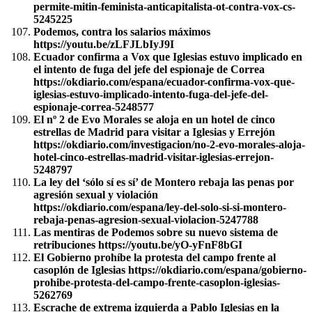
permite-mitin-feminista-anticapitalista-ot-contra-vox-cs-
5245225
Podemos, contra los salarios máximos
https://youtu.be/zLFJLbIyJ9I
Ecuador confirma a Vox que Iglesias estuvo implicado en
el intento de fuga del jefe del espionaje de Correa
https://okdiario.com/espana/ecuador-confirma-vox-que-
iglesias-estuvo-implicado-intento-fuga-del-jefe-del-
espionaje-correa-5248577
El nº 2 de Evo Morales se aloja en un hotel de cinco
estrellas de Madrid para visitar a Iglesias y Errejón
https://okdiario.com/investigacion/no-2-evo-morales-aloja-
hotel-cinco-estrellas-madrid-visitar-iglesias-errejon-
5248797
La ley del ‘sólo sí es sí’ de Montero rebaja las penas por
agresión sexual y violación
https://okdiario.com/espana/ley-del-solo-si-si-montero-
rebaja-penas-agresion-sexual-violacion-5247788
Las mentiras de Podemos sobre su nuevo sistema de
retribuciones https://youtu.be/yO-yFnF8bGI
El Gobierno prohíbe la protesta del campo frente al
casoplón de Iglesias https://okdiario.com/espana/gobierno-
prohibe-protesta-del-campo-frente-casoplon-iglesias-
5262769
Escrache de extrema izquierda a Pablo Iglesias en la