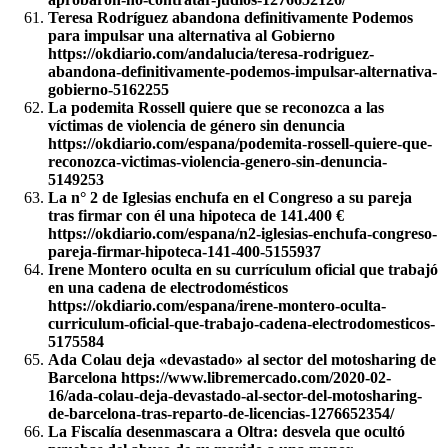
Teresa Rodríguez abandona definitivamente Podemos
para impulsar una alternativa al Gobierno
https://okdiario.com/andalucia/teresa-rodriguez-
abandona-definitivamente-podemos-impulsar-alternativa-
gobierno-5162255
La podemita Rossell quiere que se reconozca a las
víctimas de violencia de género sin denuncia
https://okdiario.com/espana/podemita-rossell-quiere-que-
reconozca-victimas-violencia-genero-sin-denuncia-
5149253
La n° 2 de Iglesias enchufa en el Congreso a su pareja
tras firmar con él una hipoteca de 141.400 €
https://okdiario.com/espana/n2-iglesias-enchufa-congreso-
pareja-firmar-hipoteca-141-400-5155937
Irene Montero oculta en su currículum oficial que trabajó
en una cadena de electrodomésticos
https://okdiario.com/espana/irene-montero-oculta-
curriculum-oficial-que-trabajo-cadena-electrodomesticos-
5175584
Ada Colau deja «devastado» al sector del motosharing de
Barcelona https://www.libremercado.com/2020-02-
16/ada-colau-deja-devastado-al-sector-del-motosharing-
de-barcelona-tras-reparto-de-licencias-1276652354/
La Fiscalía desenmascara a Oltra: desvela que ocultó