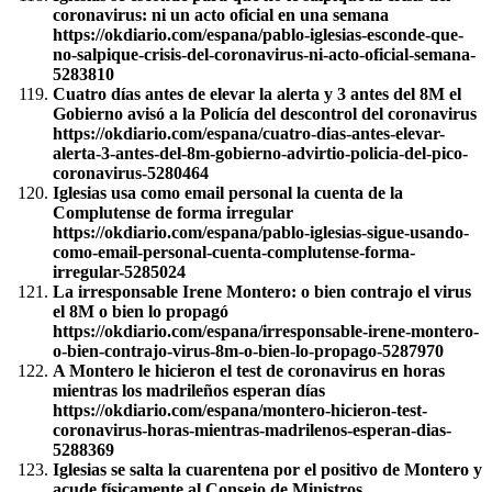
coronavirus: ni un acto oficial en una semana
https://okdiario.com/espana/pablo-iglesias-esconde-que-
no-salpique-crisis-del-coronavirus-ni-acto-oficial-semana-
5283810
Cuatro días antes de elevar la alerta y 3 antes del 8M el
Gobierno avisó a la Policía del descontrol del coronavirus
https://okdiario.com/espana/cuatro-dias-antes-elevar-
alerta-3-antes-del-8m-gobierno-advirtio-policia-del-pico-
coronavirus-5280464
Iglesias usa como email personal la cuenta de la
Complutense de forma irregular
https://okdiario.com/espana/pablo-iglesias-sigue-usando-
como-email-personal-cuenta-complutense-forma-
irregular-5285024
La irresponsable Irene Montero: o bien contrajo el virus
el 8M o bien lo propagó
https://okdiario.com/espana/irresponsable-irene-montero-
o-bien-contrajo-virus-8m-o-bien-lo-propago-5287970
A Montero le hicieron el test de coronavirus en horas
mientras los madrileños esperan días
https://okdiario.com/espana/montero-hicieron-test-
coronavirus-horas-mientras-madrilenos-esperan-dias-
5288369
Iglesias se salta la cuarentena por el positivo de Montero y
acude físicamente al Consejo de Ministros