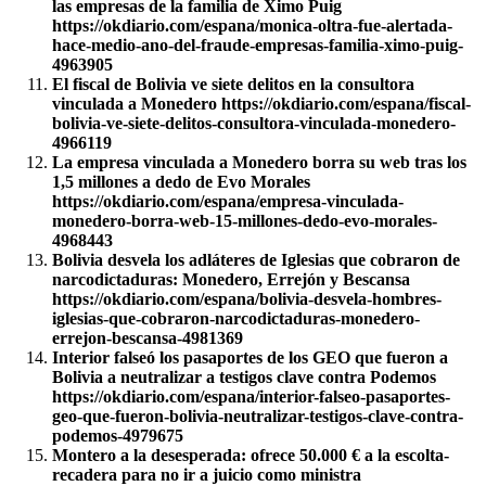
las empresas de la familia de Ximo Puig
https://okdiario.com/espana/monica-oltra-fue-alertada-
hace-medio-ano-del-fraude-empresas-familia-ximo-puig-
4963905
El fiscal de Bolivia ve siete delitos en la consultora
vinculada a Monedero https://okdiario.com/espana/fiscal-
bolivia-ve-siete-delitos-consultora-vinculada-monedero-
4966119
La empresa vinculada a Monedero borra su web tras los
1,5 millones a dedo de Evo Morales
https://okdiario.com/espana/empresa-vinculada-
monedero-borra-web-15-millones-dedo-evo-morales-
4968443
Bolivia desvela los adláteres de Iglesias que cobraron de
narcodictaduras: Monedero, Errejón y Bescansa
https://okdiario.com/espana/bolivia-desvela-hombres-
iglesias-que-cobraron-narcodictaduras-monedero-
errejon-bescansa-4981369
Interior falseó los pasaportes de los GEO que fueron a
Bolivia a neutralizar a testigos clave contra Podemos
https://okdiario.com/espana/interior-falseo-pasaportes-
geo-que-fueron-bolivia-neutralizar-testigos-clave-contra-
podemos-4979675
Montero a la desesperada: ofrece 50.000 € a la escolta-
recadera para no ir a juicio como ministra