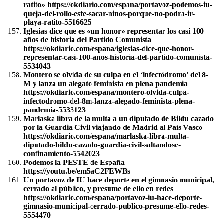
ratito» https://okdiario.com/espana/portavoz-podemos-iu-
queja-del-rollo-este-sacar-ninos-porque-no-podra-ir-
playa-ratito-5516625
Iglesias dice que es «un honor» representar los casi 100
años de historia del Partido Comunista
https://okdiario.com/espana/iglesias-dice-que-honor-
representar-casi-100-anos-historia-del-partido-comunista-
5534043
Montero se olvida de su culpa en el ‘infectódromo’ del 8-
M y lanza un alegato feminista en plena pandemia
https://okdiario.com/espana/montero-olvida-culpa-
infectodromo-del-8m-lanza-alegado-feminista-plena-
pandemia-5533123
Marlaska libra de la multa a un diputado de Bildu cazado
por la Guardia Civil viajando de Madrid al País Vasco
https://okdiario.com/espana/marlaska-libra-multa-
diputado-bildu-cazado-guardia-civil-saltandose-
confinamiento-5542023
Podemos la PESTE de España
https://youtu.be/em5aC2FEWBs
Un portavoz de IU hace deporte en el gimnasio municipal,
cerrado al público, y presume de ello en redes
https://okdiario.com/espana/portavoz-iu-hace-deporte-
gimnasio-municipal-cerrado-publico-presume-ello-redes-
5554470