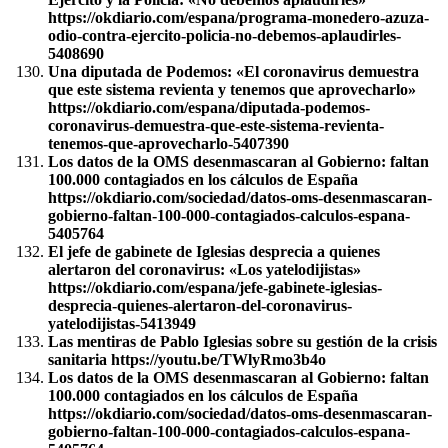
https://okdiario.com/espana/programa-monedero-azuza-
odio-contra-ejercito-policia-no-debemos-aplaudirles-
5408690
Una diputada de Podemos: «El coronavirus demuestra
que este sistema revienta y tenemos que aprovecharlo»
https://okdiario.com/espana/diputada-podemos-
coronavirus-demuestra-que-este-sistema-revienta-
tenemos-que-aprovecharlo-5407390
Los datos de la OMS desenmascaran al Gobierno: faltan
100.000 contagiados en los cálculos de España
https://okdiario.com/sociedad/datos-oms-desenmascaran-
gobierno-faltan-100-000-contagiados-calculos-espana-
5405764
El jefe de gabinete de Iglesias desprecia a quienes
alertaron del coronavirus: «Los yatelodijistas»
https://okdiario.com/espana/jefe-gabinete-iglesias-
desprecia-quienes-alertaron-del-coronavirus-
yatelodijistas-5413949
Las mentiras de Pablo Iglesias sobre su gestión de la crisis
sanitaria https://youtu.be/TWlyRmo3b4o
Los datos de la OMS desenmascaran al Gobierno: faltan
100.000 contagiados en los cálculos de España
https://okdiario.com/sociedad/datos-oms-desenmascaran-
gobierno-faltan-100-000-contagiados-calculos-espana-