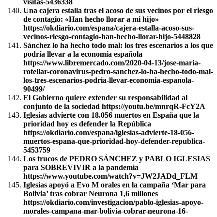
visitas-5436338
Una cajera estalla tras el acoso de sus vecinos por el riesgo
de contagio: «Han hecho llorar a mi hijo»
https://okdiario.com/espana/cajera-estalla-acoso-sus-
vecinos-riesgo-contagio-han-hecho-llorar-hijo-5448828
Sánchez lo ha hecho todo mal: los tres escenarios a los que
podría llevar a la economía española
https://www.libremercado.com/2020-04-13/jose-maria-
rotellar-coronavirus-pedro-sanchez-lo-ha-hecho-todo-mal-
los-tres-escenarios-podria-llevar-economia-espanola-
90499/
El Gobierno quiere extender su responsabilidad al
conjunto de la sociedad https://youtu.be/mnrqR-FcY2A
Iglesias advierte con 18.056 muertos en España que la
prioridad hoy es defender la República
https://okdiario.com/espana/iglesias-advierte-18-056-
muertos-espana-que-prioridad-hoy-defender-republica-
5453759
Los trucos de PEDRO SÁNCHEZ y PABLO IGLESIAS
para SOBREVIVIR a la pandemia
https://www.youtube.com/watch?v=JW2JADd_FLM
Iglesias apoyó a Evo M orales en la campaña ‘Mar para
Bolivia’ tras cobrar Neurona 1,6 millones
https://okdiario.com/investigacion/pablo-iglesias-apoyo-
morales-campana-mar-bolivia-cobrar-neurona-16-