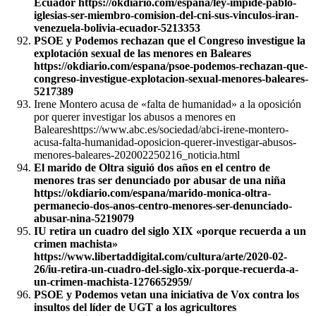
Ecuador https://okdiario.com/espana/ley-impide-pablo-
iglesias-ser-miembro-comision-del-cni-sus-vinculos-iran-
venezuela-bolivia-ecuador-5213353
PSOE y Podemos rechazan que el Congreso investigue la
explotación sexual de las menores en Baleares
https://okdiario.com/espana/psoe-podemos-rechazan-que-
congreso-investigue-explotacion-sexual-menores-baleares-
5217389
Irene Montero acusa de «falta de humanidad» a la oposición
por querer investigar los abusos a menores en
Baleareshttps://www.abc.es/sociedad/abci-irene-montero-
acusa-falta-humanidad-oposicion-querer-investigar-abusos-
menores-baleares-202002250216_noticia.html
El marido de Oltra siguió dos años en el centro de
menores tras ser denunciado por abusar de una niña
https://okdiario.com/espana/marido-monica-oltra-
permanecio-dos-anos-centro-menores-ser-denunciado-
abusar-nina-5219079
IU retira un cuadro del siglo XIX «porque recuerda a un
crimen machista»
https://www.libertaddigital.com/cultura/arte/2020-02-
26/iu-retira-un-cuadro-del-siglo-xix-porque-recuerda-a-
un-crimen-machista-1276652959/
PSOE y Podemos vetan una iniciativa de Vox contra los
insultos del líder de UGT a los agricultores