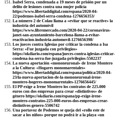
Isabel Serra, condenada a 19 meses de prisión por un
delito de lesiones contra una mujer policía
https://www.libertaddigital.com/espana/2020-04-
22/podemos-isabel-serra-condena-1276656353/
La número 2 de Colau llama a «evitar que se reactive» la
industria del automóvil
https://www.libremercado.com/2020-04-22/coronavirus-
janet-san-ayuntamiento-barcelona-llama-a-evitar-
reactivacion-industria-automovil-1276656398/
Los jueces contra Iglesias por criticar la condena a Isa
Serra: «Fue juzgada con privilegios»
https://okdiario.com/espana/jueces-contra-iglesias-criticar-
condena-isa-serra-fue-juzgada-privilegios-5502237
La nueva aportación «mononeuronal» de Irene Montero
a la Cultura: «Hogares monomarentales»
https://www.libertaddigital.com/espana/politica/2020-04-
23/la-nueva-aportacion-de-la-mononeuronal-irene-
montero-hogeres-monomarentales-1276656445/
El PP exige a Irene Montero los contratos de 225.000
euros con dos empresas para crear «distintivos» de
género https://okdiario.com/espana/pp-exige-irene-
montero-contratos-225-000-euros-dos-empresas-crear-
distintivos-genero-5506742
Una portavoz de Podemos se queja del «rollo este de
sacar a los niños» porque no podrá ir a la playa «un