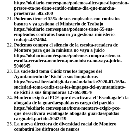
https://okdiario.com/espana/podemos-dice-que-dispersion-
presos-eta-no-tiene-sentido-mismo-dia-que-marcha-
proetarras-5025300
Podemos tiene el 55% de sus empleados con contratos
basura y ya gestiona el Ministerio de Trabajo
https://okdiario.com/espana/podemos-tiene-55-sus-
empleados-contratos-basura-ya-gestiona-ministerio-
trabajo-4874664
Podemos compra el silencio de la escolta-recadera de
Montero para que la ministra no vaya a juicio
https://okdiario.com/espana/podemos-compra-silencio-
escolta-recadera-montero-que-ministra-no-vaya-juicio-
5040645
La suciedad toma Cádiz tras los impagos del
Ayuntamiento de ‘Kichi’ a sus limpiadoras
https://www.libertaddigital.com/andalucia/2020-01-16/la-
suciedad-toma-cadiz-tras-los-impagos-del-ayuntamiento-
de-kichi-a-sus-limpiadoras-1276650854/
Montero exigió al PCE que desactivara el ‘Escoltagate’: la
abogada de la guardaespaldas es cargo del partido
https://okdiario.com/espana/irene-montero-exigio-pce-
que-desactivara-escoltagate-abogada-guardaespaldas-
cargo-del-partido-5042219
La nueva directora de diversidad racial de Montero
combatirá los disfraces de negros