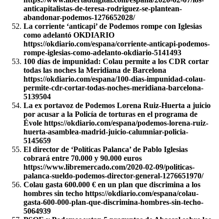
anticapitalistas-de-teresa-rodriguez-se-plantean-
abandonar-podemos-1276652028/
La corriente ‘anticapi’ de Podemos rompe con Iglesias
como adelantó OKDIARIO
https://okdiario.com/espana/corriente-anticapi-podemos-
rompe-iglesias-como-adelanto-okdiario-5141493
100 días de impunidad: Colau permite a los CDR cortar
todas las noches la Meridiana de Barcelona
https://okdiario.com/espana/100-dias-impunidad-colau-
permite-cdr-cortar-todas-noches-meridiana-barcelona-
5139504
La ex portavoz de Podemos Lorena Ruiz-Huerta a juicio
por acusar a la Policía de torturas en el programa de
Évole https://okdiario.com/espana/podemos-lorena-ruiz-
huerta-asamblea-madrid-juicio-calumniar-policia-
5145659
El director de ‘Políticas Palanca’ de Pablo Iglesias
cobrará entre 70.000 y 90.000 euros
https://www.libremercado.com/2020-02-09/politicas-
palanca-sueldo-podemos-director-general-1276651970/
Colau gasta 600.000 € en un plan que discrimina a los
hombres sin techo https://okdiario.com/espana/colau-
gasta-600-000-plan-que-discrimina-hombres-sin-techo-
5064939