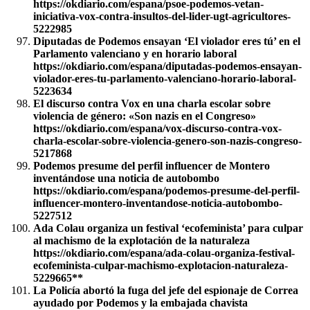
https://okdiario.com/espana/psoe-podemos-vetan-
iniciativa-vox-contra-insultos-del-lider-ugt-agricultores-
5222985
Diputadas de Podemos ensayan ‘El violador eres tú’ en el
Parlamento valenciano y en horario laboral
https://okdiario.com/espana/diputadas-podemos-ensayan-
violador-eres-tu-parlamento-valenciano-horario-laboral-
5223634
El discurso contra Vox en una charla escolar sobre
violencia de género: «Son nazis en el Congreso»
https://okdiario.com/espana/vox-discurso-contra-vox-
charla-escolar-sobre-violencia-genero-son-nazis-congreso-
5217868
Podemos presume del perfil influencer de Montero
inventándose una noticia de autobombo
https://okdiario.com/espana/podemos-presume-del-perfil-
influencer-montero-inventandose-noticia-autobombo-
5227512
Ada Colau organiza un festival ‘ecofeminista’ para culpar
al machismo de la explotación de la naturaleza
https://okdiario.com/espana/ada-colau-organiza-festival-
ecofeminista-culpar-machismo-explotacion-naturaleza-
5229665**
La Policía abortó la fuga del jefe del espionaje de Correa
ayudado por Podemos y la embajada chavista