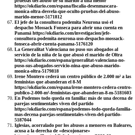
pruebas del abuso de su marido a una menor
https://okdiario.com/espana/fiscalia-desenmascara-
monica-oltra-desvela-que-oculto-pruebas-del-abuso-
marido-menor-5171812
El jefe de la consultora podemita Neurona usó el
despacho Mossack Fonseca para abrir una cuenta en
Panamá https://okdiario.com/investigacion/jefe-
consultora-podemita-neurona-uso-despacho-mossack-
fonseca-abrir-cuenta-panama-5176120
La Generalitat Valenciana no puso sus abogados al
servicio de la niña de la que abusó el marido de Oltra
https://okdiario.com/espana/generalitat-valenciana-no-
puso-sus-abogados-servicio-nina-que-abuso-marido-
monica-oltra-5179818
Irene Montero cederá un centro público de 2.000 m² a las
feministas que abanderan el 8-M
https://okdiario.com/espana/irene-montero-cedera-centro-
publico-2-000-m²-feministas-que-abanderan-8-m-5181603
En Podemos todo queda en familia: más de una decena de
parejas sentimentales viven del partido
https://okdiario.com/espana/podemos-todo-queda-familia-
mas-decena-parejas-sentimentales-viven-del-partido-
5187044
Iglesias, acorralado por los abusos a menores en Baleares,
acusa a la derecha de «descojonarse»