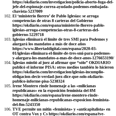
https://okdiario.com/investigacion/policia-aborto-fuga-del-
jefe-del-espionaje-correa-ayudado-podemos-embajada-
chavista-5237009
El ‘ministerio florero’ de Pablo Iglesias: se arroga
competencias de otras 8 carteras del Gobierno
https://okdiario.com/espana/ministerio-florero-pablo-
iglesias-arroga-competencias-otras-8-carteras-del-
gobierno-5229718
Iglesias eliminará el límite de tres SMI para Podemos y
alargará los mandatos a más de doce años
https://www.libertaddigital.com/espana/2020-03-
01/iglesias-eliminara-el-limite-de-tres-smi-para-podemos-
y-alargara-los-mandatos-a-mas-de-doce-anos-1276653190/
Iglesias mintió al juez al afirmar que “sólo” OKDIARIO
publicó el informe PISA: otros medios también lo hicieron
https://okdiario.com/investigacion/iglesias-incumplio-
obligacion-decir-verdad-juez-dice-que-solo-okdiario-
publico-informe-pisa-5238324
Irene Montero rinde homenaje a las «milicianas
republicanas» en la exposición feminista del 8M
https://okdiario.com/espana/irene-montero-rinde-
homenaje-milicianas-republicanas-exposicion-feminista-
del-8m-5243350
TVE permite un mitin «feminista» y «anticapitalista» en
OT contra Vox y Cs https://okdiario.com/espana/tve-