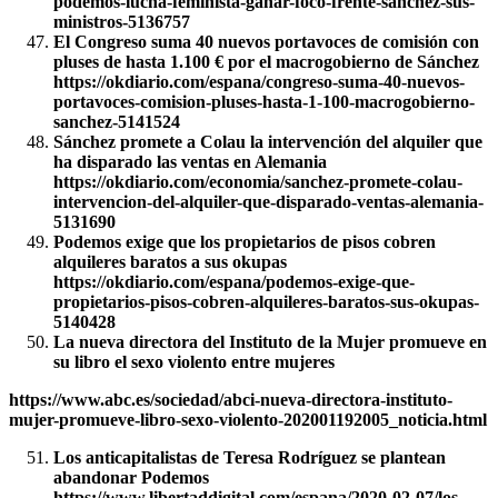
podemos-lucha-feminista-ganar-foco-frente-sanchez-sus-
ministros-5136757
El Congreso suma 40 nuevos portavoces de comisión con
pluses de hasta 1.100 € por el macrogobierno de Sánchez
https://okdiario.com/espana/congreso-suma-40-nuevos-
portavoces-comision-pluses-hasta-1-100-macrogobierno-
sanchez-5141524
Sánchez promete a Colau la intervención del alquiler que
ha disparado las ventas en Alemania
https://okdiario.com/economia/sanchez-promete-colau-
intervencion-del-alquiler-que-disparado-ventas-alemania-
5131690
Podemos exige que los propietarios de pisos cobren
alquileres baratos a sus okupas
https://okdiario.com/espana/podemos-exige-que-
propietarios-pisos-cobren-alquileres-baratos-sus-okupas-
5140428
La nueva directora del Instituto de la Mujer promueve en
su libro el sexo violento entre mujeres
https://www.abc.es/sociedad/abci-nueva-directora-instituto-
mujer-promueve-libro-sexo-violento-202001192005_noticia.html
Los anticapitalistas de Teresa Rodríguez se plantean
abandonar Podemos
https://www.libertaddigital.com/espana/2020-02-07/los-