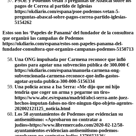
PSOE y Podemos vetan 5 preguntas de Abascal sobre los
pagos de Correa al partido de Iglesias
https://okdiario.com/espana/psoe-podemos-vetan-5-
preguntas-abascal-sobre-pagos-correa-partido-iglesias-
5154262
Estos son los ‘Papeles de Panamá’ del fundador de la consultora
que organizó las campañas de Podemos
https://okdiario.com/espana/estos-son-papeles-panama-del-
fundador-consultora-que-organizo-campanas-podemos-5150713
Una ONG impulsada por Carmena reconoce que infló
gastos para agotar una subvención pública de 300.000 €
https://okdiario.com/espana/manuela-carmena-ong-
subvencionada-carmena-reconoce-que-inflo-gastos-
agotar-ayuda-publica-300-000-5156334
Una policía acusa a Isa Serra: «Me dijo que mi hijo
tendría que coger un arma y pegarme un tiro»
https://www.abc.es/espana/madrid/abci-serra-ante-juez-
hechos-imputan-falsos-no-tire-ningun-tipo-objeto-agentes-
202002121125_noticia.html
Los 58 ayuntamientos de Podemos que evidencian su
antisemitismo: «Aprobaron no contratar a
judíos»https://www.libremercado.com/2020-02-12/58-
ayuntamientos-evidencian-antisemitismo-podemos-
aprobaron-no-contratar-judios-1276652126/