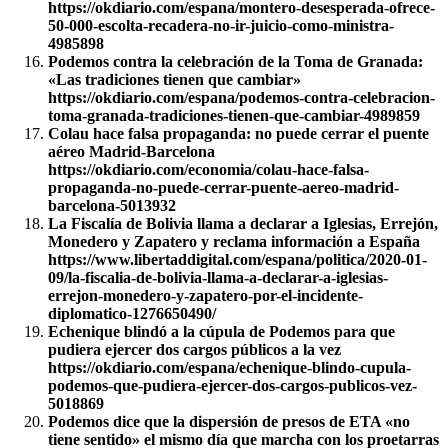
https://okdiario.com/espana/montero-desesperada-ofrece-
50-000-escolta-recadera-no-ir-juicio-como-ministra-
4985898
Podemos contra la celebración de la Toma de Granada:
«Las tradiciones tienen que cambiar»
https://okdiario.com/espana/podemos-contra-celebracion-
toma-granada-tradiciones-tienen-que-cambiar-4989859
Colau hace falsa propaganda: no puede cerrar el puente
aéreo Madrid-Barcelona
https://okdiario.com/economia/colau-hace-falsa-
propaganda-no-puede-cerrar-puente-aereo-madrid-
barcelona-5013932
La Fiscalía de Bolivia llama a declarar a Iglesias, Errejón,
Monedero y Zapatero y reclama información a España
https://www.libertaddigital.com/espana/politica/2020-01-
09/la-fiscalia-de-bolivia-llama-a-declarar-a-iglesias-
errejon-monedero-y-zapatero-por-el-incidente-
diplomatico-1276650490/
Echenique blindó a la cúpula de Podemos para que
pudiera ejercer dos cargos públicos a la vez
https://okdiario.com/espana/echenique-blindo-cupula-
podemos-que-pudiera-ejercer-dos-cargos-publicos-vez-
5018869
Podemos dice que la dispersión de presos de ETA «no
tiene sentido» el mismo día que marcha con los proetarras