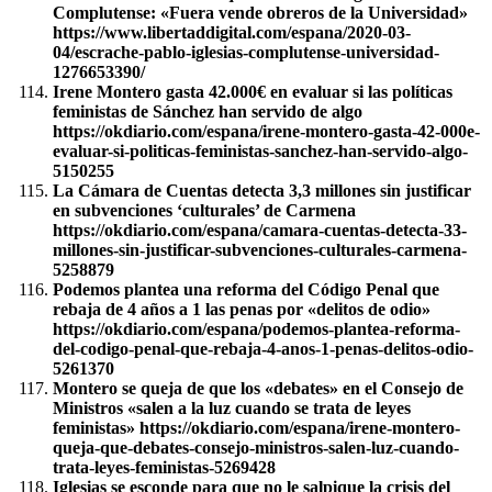
Complutense: «Fuera vende obreros de la Universidad»
https://www.libertaddigital.com/espana/2020-03-
04/escrache-pablo-iglesias-complutense-universidad-
1276653390/
Irene Montero gasta 42.000€ en evaluar si las políticas
feministas de Sánchez han servido de algo
https://okdiario.com/espana/irene-montero-gasta-42-000e-
evaluar-si-politicas-feministas-sanchez-han-servido-algo-
5150255
La Cámara de Cuentas detecta 3,3 millones sin justificar
en subvenciones ‘culturales’ de Carmena
https://okdiario.com/espana/camara-cuentas-detecta-33-
millones-sin-justificar-subvenciones-culturales-carmena-
5258879
Podemos plantea una reforma del Código Penal que
rebaja de 4 años a 1 las penas por «delitos de odio»
https://okdiario.com/espana/podemos-plantea-reforma-
del-codigo-penal-que-rebaja-4-anos-1-penas-delitos-odio-
5261370
Montero se queja de que los «debates» en el Consejo de
Ministros «salen a la luz cuando se trata de leyes
feministas» https://okdiario.com/espana/irene-montero-
queja-que-debates-consejo-ministros-salen-luz-cuando-
trata-leyes-feministas-5269428
Iglesias se esconde para que no le salpique la crisis del