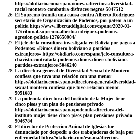
https://okdiario.com/espana/nueva-directora-diversidad-
racial-montero-combatira-disfraces-negros-5047512
El Supremo tramita una causa contra Alberto Rodríguez,
secretario de Organización de Podemos, por patear a un
policía https://www.libertaddigital.com/espana/2020-01-
17/tribunal-supremo-alberto-rodriguez-podemos-
agresion-policia-1276650904/
El jefe de la consultora investigada en Bolivia por pagos a
Podemos: «Dimos dinero boliviano a partidos
extranjeros» https://okdiario.com/espana/jefe-consultora-
chavista-contratada-podemos-dimos-dinero-boliviano-
partidos-extranjeros-5046240
La directora general de Diversidad Sexual de Montero
confiesa que tuvo una relación con una menor
https://okdiario.com/espana/directora-general-diversidad-
sexual-montero-confiesa-que-tuvo-relacion-menor-
5051683
La podemita directora del Instituto de la Mujer tiene
cinco pisos y un plan de pensiones privado
https://okdiario.com/espana/podemita-directora-del-
instituto-mujer-tiene-cinco-pisos-plan-pensiones-privado-
5046784
El director de Protección Animal de Iglesias fue
denunciado por despedir a dos trabajadoras de baja por
enfermedad https://okdiario.com/espana/director-