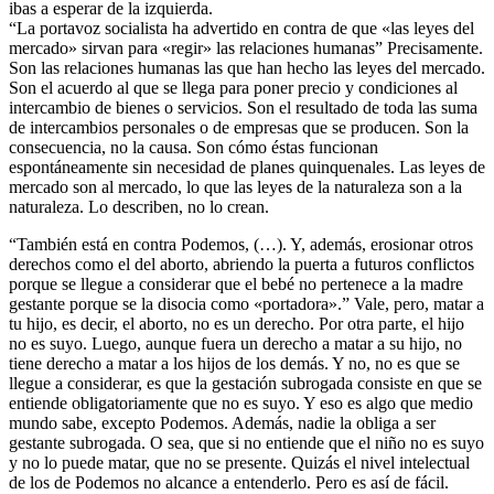
ibas a esperar de la izquierda.
“La portavoz socialista ha advertido en contra de que «las leyes del
mercado» sirvan para «regir» las relaciones humanas” Precisamente.
Son las relaciones humanas las que han hecho las leyes del mercado.
Son el acuerdo al que se llega para poner precio y condiciones al
intercambio de bienes o servicios. Son el resultado de toda las suma
de intercambios personales o de empresas que se producen. Son la
consecuencia, no la causa. Son cómo éstas funcionan
espontáneamente sin necesidad de planes quinquenales. Las leyes de
mercado son al mercado, lo que las leyes de la naturaleza son a la
naturaleza. Lo describen, no lo crean.
“También está en contra Podemos, (…). Y, además, erosionar otros
derechos como el del aborto, abriendo la puerta a futuros conflictos
porque se llegue a considerar que el bebé no pertenece a la madre
gestante porque se la disocia como «portadora».” Vale, pero, matar a
tu hijo, es decir, el aborto, no es un derecho. Por otra parte, el hijo
no es suyo. Luego, aunque fuera un derecho a matar a su hijo, no
tiene derecho a matar a los hijos de los demás. Y no, no es que se
llegue a considerar, es que la gestación subrogada consiste en que se
entiende obligatoriamente que no es suyo. Y eso es algo que medio
mundo sabe, excepto Podemos. Además, nadie la obliga a ser
gestante subrogada. O sea, que si no entiende que el niño no es suyo
y no lo puede matar, que no se presente. Quizás el nivel intelectual
de los de Podemos no alcance a entenderlo. Pero es así de fácil.