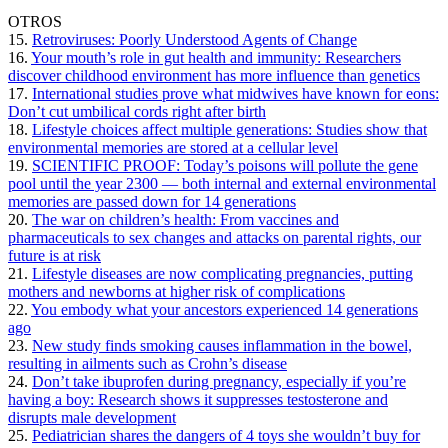
OTROS
15.
Retroviruses: Poorly Understood Agents of Change
16.
Your mouth’s role in gut health and immunity: Researchers
discover childhood environment has more influence than genetics
17.
International studies prove what midwives have known for eons:
Don’t cut umbilical cords right after birth
18.
Lifestyle choices affect multiple generations: Studies show that
environmental memories are stored at a cellular level
19.
SCIENTIFIC PROOF: Today’s poisons will pollute the gene
pool until the year 2300 — both internal and external environmental
memories are passed down for 14 generations
20.
The war on children’s health: From vaccines and
pharmaceuticals to sex changes and attacks on parental rights, our
future is at risk
21.
Lifestyle diseases are now complicating pregnancies, putting
mothers and newborns at higher risk of complications
22.
You embody what your ancestors experienced 14 generations
ago
23.
New study finds smoking causes inflammation in the bowel,
resulting in ailments such as Crohn’s disease
24.
Don’t take ibuprofen during pregnancy, especially if you’re
having a boy: Research shows it suppresses testosterone and
disrupts male development
25.
Pediatrician shares the dangers of 4 toys she wouldn’t buy for