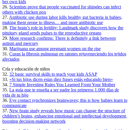
her own kids
26.
Scientists prove that people vaccinated for shingles can infect
others with chicken pox
27.
Antibiotic use during labor kills healthy gut bacteria in babies,
making them prone to illness… and more antibiotic use
28.
The brain’s role in fertility: Landmark study discovers how the
pituitary gland sends pulses to the reproductive organs
29.
More research confirms: There is definitely a link between
autism and mercury
30.
Marijuana use among pregnant women on the rise
31.
Curan la fibrosis pulmonar en ratones rejuveneciendo los tejidos
afectados
Cría y educación de niños
32.
32 basic survival skills to teach your kids ASAP
33.
«Si tus hijos dicen estas diez frases estás educando bien»
34.
7 Simple Investing Rules You Learned From Your Mother
35.
La guía que te enseña a ser padre los primeros 1.000 días de
vida de tu hijo
36.
Eye contact synchronizes brainwaves; this is how babies learn to
communicate
37.
New brain study reveals how music can change the structure of
children’s brains, enhancing emotional and intellectual development,
boosting decision-making network