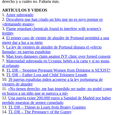
derecho y a cuáles no. Faltaría más.
ARTÍCULOS Y VIDEOS
1.
Amor subrogado
2.
Descubren que han criado un hijo que no es suyo porque es
«demasiado guapo»
3.
Flame retardant chemicals found to interfere with women’s
fertility
4.
El primer caso de vientre de alquiler de Portugal permitirá a una
mujer dar a luz a su nieto
5.
La ley de vientres de alquiler de Portugal dispara el «efecto
llamada» en parejas españolas
6.
Man loses damages claim against IVF clinic over forged consent
7.
Maternidad subrogada en Ucrania: bebés a la carta y si no gusta,
al orfanato
8.
TL;DR – Stopping Pregnant Women from Drinking is SEXIST!
9.
TL;DR – Father Loss and Child Telomere Length
10.
39 parejas españolas piden acogerse a la ley portuguesa de
vientres de alquiler
11.
«No tienen derecho, me han impedido ser padre, no podré coger
en brazos a un niño que se parezca a mí»
12.
Una pareja exige 200.000 euros a Sanidad de Madrid por haber
perdido muestras de semen congelado
13.
TL;DR – Things to Learn from Brainy Guppies
14.
TL;DR – The Pregnancy of the Guppy