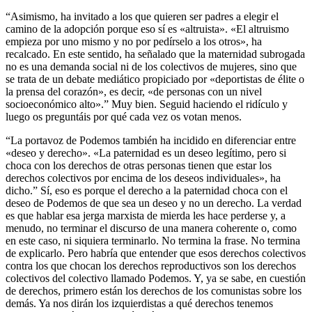
“Asimismo, ha invitado a los que quieren ser padres a elegir el
camino de la adopción porque eso sí es «altruista». «El altruismo
empieza por uno mismo y no por pedírselo a los otros», ha
recalcado. En este sentido, ha señalado que la maternidad subrogada
no es una demanda social ni de los colectivos de mujeres, sino que
se trata de un debate mediático propiciado por «deportistas de élite o
la prensa del corazón», es decir, «de personas con un nivel
socioeconómico alto».” Muy bien. Seguid haciendo el ridículo y
luego os preguntáis por qué cada vez os votan menos.
“La portavoz de Podemos también ha incidido en diferenciar entre
«deseo y derecho». «La paternidad es un deseo legítimo, pero si
choca con los derechos de otras personas tienen que estar los
derechos colectivos por encima de los deseos individuales», ha
dicho.” Sí, eso es porque el derecho a la paternidad choca con el
deseo de Podemos de que sea un deseo y no un derecho. La verdad
es que hablar esa jerga marxista de mierda les hace perderse y, a
menudo, no terminar el discurso de una manera coherente o, como
en este caso, ni siquiera terminarlo. No termina la frase. No termina
de explicarlo. Pero habría que entender que esos derechos colectivos
contra los que chocan los derechos reproductivos son los derechos
colectivos del colectivo llamado Podemos. Y, ya se sabe, en cuestión
de derechos, primero están los derechos de los comunistas sobre los
demás. Ya nos dirán los izquierdistas a qué derechos tenemos