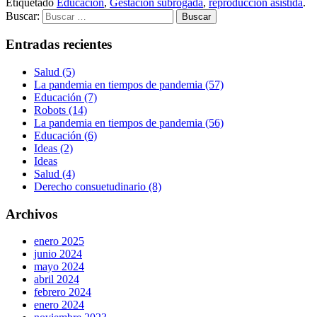
Etiquetado
Educación
,
Gestación subrogada
,
reproducción asistida
.
Buscar:
Entradas recientes
Salud (5)
La pandemia en tiempos de pandemia (57)
Educación (7)
Robots (14)
La pandemia en tiempos de pandemia (56)
Educación (6)
Ideas (2)
Ideas
Salud (4)
Derecho consuetudinario (8)
Archivos
enero 2025
junio 2024
mayo 2024
abril 2024
febrero 2024
enero 2024