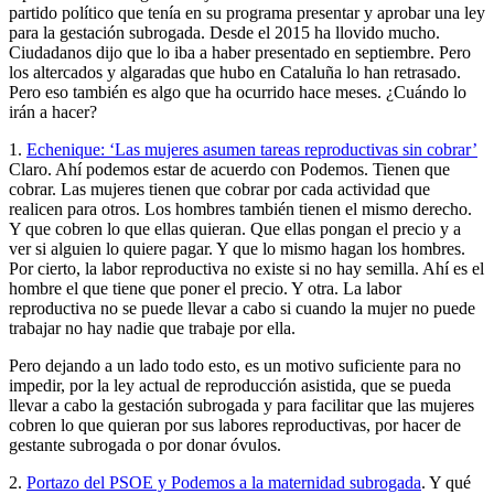
partido político que tenía en su programa presentar y aprobar una ley
para la gestación subrogada. Desde el 2015 ha llovido mucho.
Ciudadanos dijo que lo iba a haber presentado en septiembre. Pero
los altercados y algaradas que hubo en Cataluña lo han retrasado.
Pero eso también es algo que ha ocurrido hace meses. ¿Cuándo lo
irán a hacer?
1.
Echenique: ‘Las mujeres asumen tareas reproductivas sin cobrar’
Claro. Ahí podemos estar de acuerdo con Podemos. Tienen que
cobrar. Las mujeres tienen que cobrar por cada actividad que
realicen para otros. Los hombres también tienen el mismo derecho.
Y que cobren lo que ellas quieran. Que ellas pongan el precio y a
ver si alguien lo quiere pagar. Y que lo mismo hagan los hombres.
Por cierto, la labor reproductiva no existe si no hay semilla. Ahí es el
hombre el que tiene que poner el precio. Y otra. La labor
reproductiva no se puede llevar a cabo si cuando la mujer no puede
trabajar no hay nadie que trabaje por ella.
Pero dejando a un lado todo esto, es un motivo suficiente para no
impedir, por la ley actual de reproducción asistida, que se pueda
llevar a cabo la gestación subrogada y para facilitar que las mujeres
cobren lo que quieran por sus labores reproductivas, por hacer de
gestante subrogada o por donar óvulos.
2.
Portazo del PSOE y Podemos a la maternidad subrogada
. Y qué