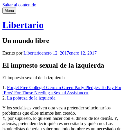
Saltar al contenido
Menu
Libertario
Un mundo libre
Escrito por
Libertario
enero 12, 2017
enero 12, 2017
El impuesto sexual de la izquierda
El impuesto sexual de la izquierda
1.
Forget Free College! German Green Party Pledges To Pay For
‘Pros’ For Those Needing «Sexual Assistance»
2.
La pobreza de la izquierda
Y los socialistas vuelven otra vez a pretender solucionar los
problemas que ellos mismos han creado.
Y, por supuesto, lo quieren hacer con el dinero de los demás. Y,
además, pretenden decir quién es necesitado y quién no. Las
izquierdistas deberían saber que todo hombre es un necesitado de