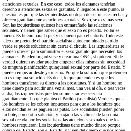
atenciones sexuales. En ese caso, todos los alemanes tendrían
derecho a atenciones sexuales gratuitas. Y llegados a este punto, la
cuestión es por qué las izquierdistas no dejan de ser unas estrechas y
ofrecen gratuitamente atenciones sexuales. Sexo, sexo y más sexo.
Son las izquierdistas quienes han enmarañado las relaciones
sexuales. Y tienen que saber que el sexo no es pecado. Follar es
bueno. Es bueno para la piel y es bueno para el clítoris. Todo este
jaleo que pretende el partido socialista autodenominado partido
verde se puede solucionar sin cerrar el círculo. Las izquierdistas se
pueden ofrecer para suministrar el sexo gratuito que necesiten los
alemanes. Pueden organizarse y crear una ONG, si quieren. Si de
verdad quieren ayudar pueden empezar ellas mismas sin necesidad
de ninguna planificación quinquenal sexual por parte del Estado. Y
pueden empezar desde ya mismo. Porque la solución que pretenden
no es ninguna solución. Es decir, lo que pretenden es que los
hombres transfieran su dinero a las prostitutas. Y si un hombre no
tiene dinero para acudir una vez al mes, una vez al día, o tres veces
al día, las izquierdistas pueden suministrar ese servicio
gratuitamente. Lo que plantea el Partido (socialista) Verde es que a
los hombres se les cobren impuestos para que a los hombres que
ellos decidan se les paguen las putas. Los socialistas pueden poner
un bote, como otra solución, y pagar a las víctimas de la sequía
sexual creada por los socialistas, las atenciones sexuales que los
hombres requieran. Los izquierdistas tiene mucho dinero porque
cobran del Estado, son el Estado, y viven del dinero que nos roban.