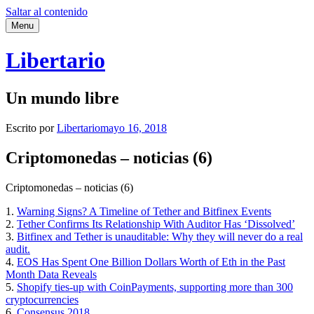
Saltar al contenido
Menu
Libertario
Un mundo libre
Escrito por
Libertario
mayo 16, 2018
Criptomonedas – noticias (6)
Criptomonedas – noticias (6)
1.
Warning Signs? A Timeline of Tether and Bitfinex Events
2.
Tether Confirms Its Relationship With Auditor Has ‘Dissolved’
3.
Bitfinex and Tether is unauditable: Why they will never do a real
audit.
4.
EOS Has Spent One Billion Dollars Worth of Eth in the Past
Month Data Reveals
5.
Shopify ties-up with CoinPayments, supporting more than 300
cryptocurrencies
6.
Consensus 2018