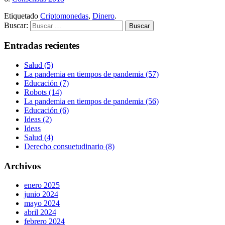
Etiquetado
Criptomonedas
,
Dinero
.
Buscar:
Entradas recientes
Salud (5)
La pandemia en tiempos de pandemia (57)
Educación (7)
Robots (14)
La pandemia en tiempos de pandemia (56)
Educación (6)
Ideas (2)
Ideas
Salud (4)
Derecho consuetudinario (8)
Archivos
enero 2025
junio 2024
mayo 2024
abril 2024
febrero 2024