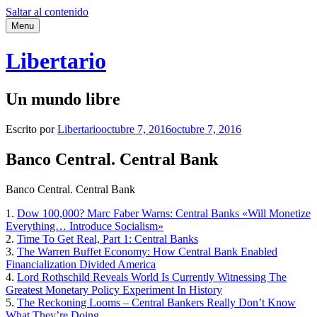
Saltar al contenido
Menu
Libertario
Un mundo libre
Escrito por
Libertario
octubre 7, 2016
octubre 7, 2016
Banco Central. Central Bank
Banco Central. Central Bank
1.
Dow 100,000? Marc Faber Warns: Central Banks «Will Monetize
Everything… Introduce Socialism»
2.
Time To Get Real, Part 1: Central Banks
3.
The Warren Buffet Economy: How Central Bank Enabled
Financialization Divided America
4.
Lord Rothschild Reveals World Is Currently Witnessing The
Greatest Monetary Policy Experiment In History
5.
The Reckoning Looms – Central Bankers Really Don’t Know
What They’re Doing