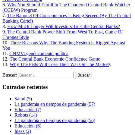
6.
Why You Should Enroll In The Chartered Central Bank Watcher
(CCBW) Program
7.
The Banquet Of Consequences Is Being Served (By The Central
Banking Cartel)
8.
How Much Longer Will Investors Trust the Central Banks?
9.
The Central Bank Power Shift From West To East, Game Of
Thrones Style
10.
Three Reasons Why The Banking System Is Rigged Against
You
11.
CNMV: genéticamente política
12.
The Central Bank Economic Confidence Game
13.
Why The Feds Will Lose Their War On The Market
s
Buscar:
Entradas recientes
Salud (5)
La pandemia en tiempos de pandemia (57)
Educación (7)
Robots (14)
La pandemia en tiempos de pandemia (56)
Educación (6)
Ideas (2)