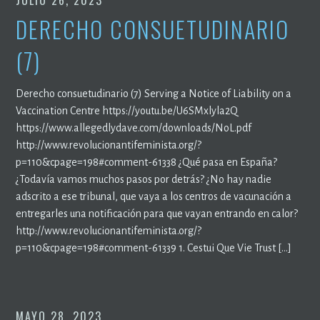
JULIO 26, 2023
DERECHO CONSUETUDINARIO
(7)
Derecho consuetudinario (7) Serving a Notice of Liability on a
Vaccination Centre https://youtu.be/U6SMxlyla2Q
https://www.allegedlydave.com/downloads/NoL.pdf
http://www.revolucionantifeminista.org/?
p=110&cpage=198#comment-61338 ¿Qué pasa en España?
¿Todavía vamos muchos pasos por detrás? ¿No hay nadie
adscrito a ese tribunal, que vaya a los centros de vacunación a
entregarles una notificación para que vayan entrando en calor?
http://www.revolucionantifeminista.org/?
p=110&cpage=198#comment-61339 1. Cestui Que Vie Trust […]
MAYO 28, 2023