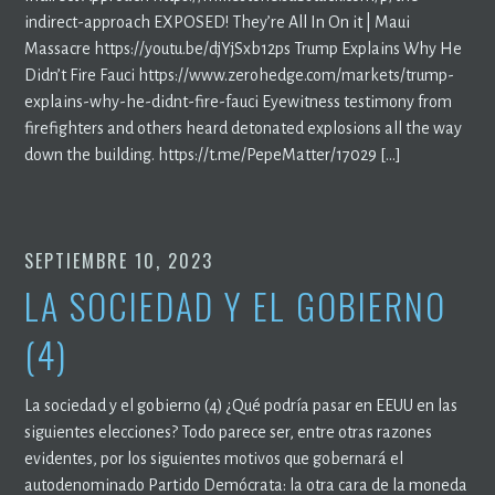
indirect-approach EXPOSED! They’re All In On it | Maui
Massacre https://youtu.be/djYjSxb12ps Trump Explains Why He
Didn’t Fire Fauci https://www.zerohedge.com/markets/trump-
explains-why-he-didnt-fire-fauci Eyewitness testimony from
firefighters and others heard detonated explosions all the way
down the building. https://t.me/PepeMatter/17029 […]
SEPTIEMBRE 10, 2023
LA SOCIEDAD Y EL GOBIERNO
(4)
La sociedad y el gobierno (4) ¿Qué podría pasar en EEUU en las
siguientes elecciones? Todo parece ser, entre otras razones
evidentes, por los siguientes motivos que gobernará el
autodenominado Partido Demócrata: la otra cara de la moneda