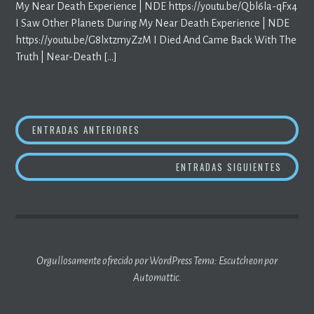
My Near Death Experience | NDE https://youtu.be/Qbl6la-qFx4
I Saw Other Planets During My Near Death Experience | NDE
https://youtu.be/G8lxtzmyZzM I Died And Came Back With The
Truth | Near-Death […]
NAVEGACIÓN
ENTRADAS ANTERIORES
DE
ENTRADAS SIGUIENTES
ENTRADAS
Orgullosamente ofrecido por WordPress
Tema: Escutcheon por
Automattic
.