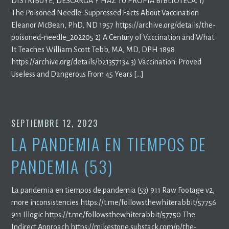
DISTRIBUYE, DESCARGA Y HAZ TU PROPIA BIBLIOTECA. 1)
The Poisoned Needle: Suppressed Facts About Vaccination
Eleanor McBean, PhD, ND 1957 https://archive.org/details/the-
poisoned-needle_202205 2) A Century of Vaccination and What
It Teaches William Scott Tebb, MA, MD, DPH 1898
https://archive.org/details/b21357134 3) Vaccination: Proved
Useless and Dangerous From 45 Years […]
SEPTIEMBRE 12, 2023
LA PANDEMIA EN TIEMPOS DE
PANDEMIA (53)
La pandemia en tiempos de pandemia (53) 911 Raw Footage v2,
more inconsistencies https://t.me/followsthewhiterabbit/57756
911 Illogic https://t.me/followsthewhiterabbit/57750 The
Indirect Approach https://mikestone.substack.com/p/the-