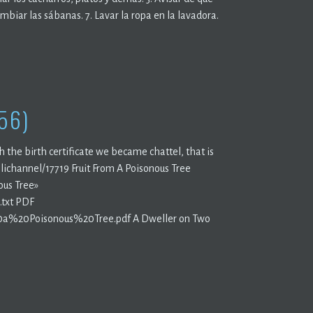
ambiar las sábanas. 7. Lavar la ropa en la lavadora.
56)
h the birth certificate we became chattel, that is
lichannel/17719 Fruit From A Poisonous Tree
ous Tree»
.txt PDF
%20a%20Poisonous%20Tree.pdf A Dweller on Two