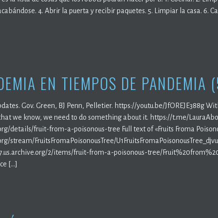
cabándose. 4. Abrir la puerta y recibir paquetes. 5. Limpiar la casa. 6. C
DEMIA EN TIEMPOS DE PANDEMIA (
dates. Gov. Green, BJ Penn, Pelletier. https://youtu.be/JfOREJE388g Wit
that we know, we need to do something about it. https://t.me/LauraAbo
org/details/fruit-from-a-poisonous-tree Full text of «Fruits Froma Poison
.org/stream/FruitsFromaPoisonousTree/U1FruitsFromaPoisonousTree_djvu
07.us.archive.org/2/items/fruit-from-a-poisonous-tree/Fruit%20from
ce […]