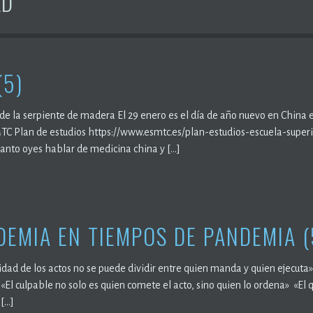
ED
(5)
 de la serpiente de madera El 29 enero es el día de año nuevo en China e
TC Plan de estudios https://www.esmtc.es/plan-estudios-escuela-super
uanto oyes hablar de medicina china y […]
DEMIA EN TIEMPOS DE PANDEMIA (
idad de los actos no se puede dividir entre quien manda y quien ejecuta
El culpable no solo es quien comete el acto, sino quien lo ordena» «El q
 […]