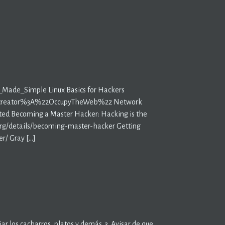
_Made_Simple Linux Basics for Hackers
query=creator%3A%22OccupyTheWeb%22 Network
arted Becoming a Master Hacker: Hacking is the
ve.org/details/becoming-master-hacker Getting
r/ Gray […]
piar los cacharros, platos y demás. 3. Avisar de que