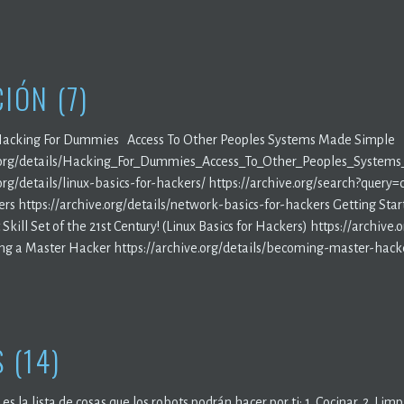
IÓN (7)
Hacking For Dummies Access To Other Peoples Systems Made Simple
e.org/details/Hacking_For_Dummies_Access_To_Other_Peoples_Systems
e.org/details/linux-basics-for-hackers/ https://archive.org/search?
ers https://archive.org/details/network-basics-for-hackers Getting St
Skill Set of the 21st Century! (Linux Basics for Hackers) https://archi
g a Master Hacker https://archive.org/details/becoming-master-hacke
 (14)
 es la lista de cosas que los robots podrán hacer por ti: 1. Cocinar. 2. Lim