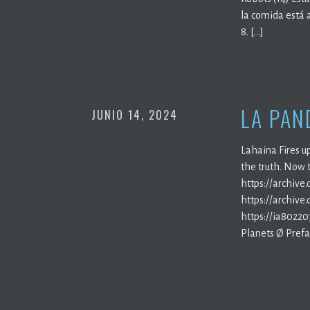
la comida está a
8. […]
LA PAN
JUNIO 14, 2024
Lahaina Fires up
the truth. Now 
https://archive.
https://archive
https://ia8022
Planets Ø Prefa