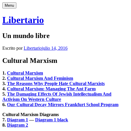
Saltar
Menu
al
contenido
Libertario
Un mundo libre
Escrito por
Libertario
julio 14, 2016
Cultural Marxism
1.
Cultural Marxism
2.
Cultural Marxism And Feminism
3.
The Reasons Why People Hate Cultural Marxists
4.
Cultural Marxism: Managing The Ant Farm
5.
The Damaging Effects Of Jewish Intellectualism And
Activism On Western Culture
6.
Our Cultural Decay Mirrors Frankfurt School Program
Cultural Marxism Diagrams
7.
Diagram 1
—
Diagram 1 black
8.
Diagram 2