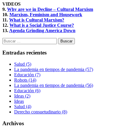
VIDEOS
9.
Why are we in Decline – Cultural Marxism
10.
Marxism, Feminism and Housework
11.
What is Cultural Marxism?
12.
What is a Social Justice Course?
13.
Agenda Grinding America Down
Buscar:
Entradas recientes
Salud (5)
La pandemia en tiempos de pandemia (57)
Educación (7)
Robots (14)
La pandemia en tiempos de pandemia (56)
Educación (6)
Ideas (2)
Ideas
Salud (4)
Derecho consuetudinario (8)
Archivos