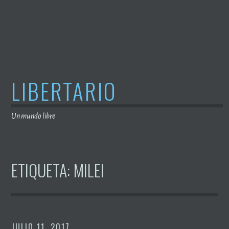
Saltar
al
contenido
LIBERTARIO
Un mundo libre
ETIQUETA:
MILEI
JULIO 11, 2017