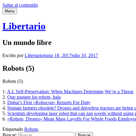
Saltar al contenido
Menu
Libertario
Un mundo libre
Escrito por
Libertario
junio 18, 2017
julio 10, 2017
Robots (5)
Robots (5)
1.
A.I. Self-Preservation: When Machines Determine We’re a Threat
2.
Que paguen los robots, hala
3.
Dubai’s First «Robocop» Reports For Duty
4.
Human farmers obsolete? Drones and driverless tractors are being 
5.
Scientists developing laser robot that can zap weeds without using 
6.
«Robots, Drones» Mean Mass Layoffs For Whole Foods Employe
Etiquetado
Robots
.
Buscar: