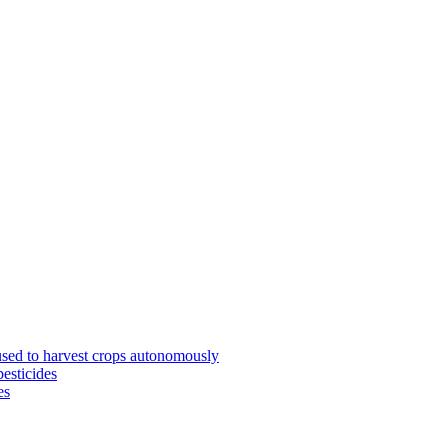
used to harvest crops autonomously
pesticides
es